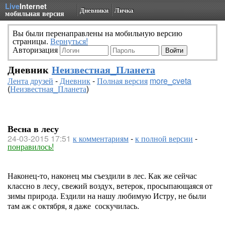
Live
Internet
Дневники
Личка
мобильная версия
Вы были перенаправлены на мобильную версию
страницы.
Вернуться!
Авторизация
Дневник
Неизвестная_Планета
Лента друзей
-
Дневник
-
Полная версия
more_cveta
(
Неизвестная_Планета
)
Весна в лесу
24-03-2015 17:51
к комментариям
-
к полной версии
-
понравилось!
Наконец-то, наконец мы съездили в лес. Как же сейчас
классно в лесу, свежий воздух, ветерок, просыпающаяся от
зимы природа. Ездили на нашу любимую Истру, не были
там аж с октября, я даже соскучилась.