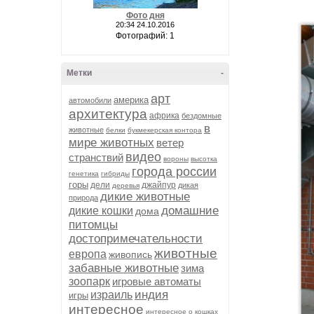
Фото дня
20:34 24.10.2016
Фотографий: 1
Метки
-
арт
америка
автомобили
архитектура
африка
бездомные
в
животные
белки
букмекерская контора
мире животных
ветер
видео
странствий
вороны
высотка
города россии
генетика
гибриды
горы
дели
джайпур
дикая
деревья
дикие животные
природа
домашние
дикие кошки
дома
питомцы
достопримечательности
животные
европа
живопись
забавные животные
зима
зоопарк
игровые автоматы
индия
израиль
игры
интересное
интересное о кошках