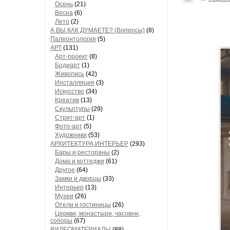
Осень
(21)
Весна
(6)
Лето
(2)
А ВЫ КАК ДУМАЕТЕ? (Вопросы)
(8)
Палеонтология
(5)
АРТ
(131)
Арт-проект
(8)
Бодиарт
(1)
Живопись
(42)
Инсталляция
(3)
Искусство
(34)
Креатив
(13)
Скульптуры
(29)
Стрит-арт
(1)
Фото-арт
(5)
Художники
(53)
АРХИТЕКТУРА,ИНТЕРЬЕР
(293)
Бары и рестораны
(2)
Дома и коттеджи
(61)
Другое
(64)
Замки и дворцы
(33)
Интерьер
(13)
Музеи
(26)
Отели и гостиницы
(26)
Церкви, монастыри, часовни,
соборы
(67)
ВИДЕОМАТЕРИАЛЫ
(88)