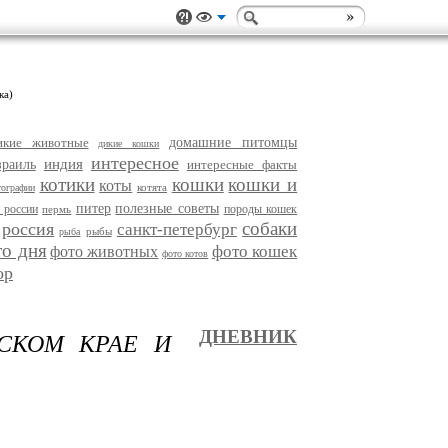
ка)
икие животные
домашние питомцы
дикие кошки
интересное
индия
зраиль
интересные факты
котики
кошки
кошки и
коты
котята
тографии
питер
полезные советы
 россии
породы кошек
пермь
собаки
россия
санкт-петербург
рыбы
рыба
то дня
фото кошек
фото животных
фото котов
ор
РСКОМ КРАЕ И
ДНЕВНИК