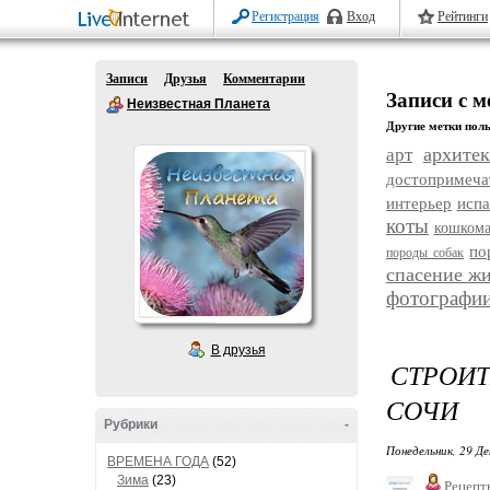
Регистрация
Вход
Рейтинги
Записи
Друзья
Комментарии
Записи с м
Неизвестная Планета
Другие метки поль
архитек
арт
достопримеча
интерьер
исп
коты
кошком
по
породы собак
спасение ж
фотографи
В друзья
СТРОИ
СОЧИ
Рубрики
-
Понедельник, 29 Де
ВРЕМЕНА ГОДА
(52)
Зима
(23)
Рецепт