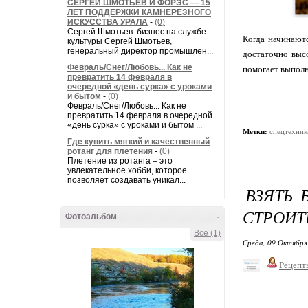
СЕРГЕЙ ШМОТЬЕВ И ФОРЭС — 15
ЛЕТ ПОДДЕРЖКИ КАМНЕРЕЗНОГО
ИСКУССТВА УРАЛА
-
(0)
Сергей Шмотьев: бизнес на службе
Когда начинают
культуры Сергей Шмотьев,
генеральный директор промышлен...
достаточно выс
Февраль/Снег/Любовь... Как не
помогает выполн
превратить 14 февраля в
очередной «день сурка» с уроками
и бытом
-
(0)
Февраль/Снег/Любовь... Как не
превратить 14 февраля в очередной
«день сурка» с уроками и бытом ...
Метки:
спецтехник
Где купить мягкий и качественный
ротанг для плетения
-
(0)
Плетение из ротанга – это
увлекательное хобби, которое
позволяет создавать уникал...
ВЗЯТЬ 
СТРОИТ
Фотоальбом
-
Все (1)
Среда, 09 Октября
Рецепт