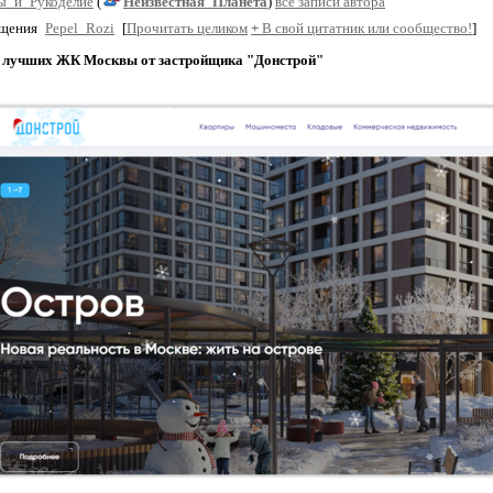
ы_и_Рукоделие
(
Неизвестная_Планета
)
все записи автора
бщения
Pepel_Rozi
[
Прочитать целиком
+
В свой цитатник или сообщество!
]
 лучших ЖК Москвы от застройщика "Донстрой"