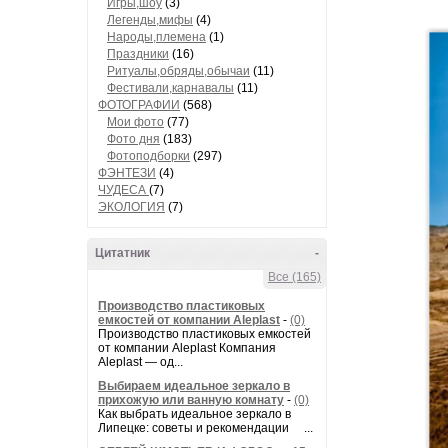
Игры,шоу
(3)
Легенды,мифы
(4)
Народы,племена
(1)
Праздники
(16)
Ритуалы,обряды,обычаи
(11)
Фестивали,карнавалы
(11)
ФОТОГРАФИИ
(568)
Мои фото
(77)
Фото дня
(183)
Фотоподборки
(297)
ФЭНТЕЗИ
(4)
ЧУДЕСА
(7)
ЭКОЛОГИЯ
(7)
Цитатник
-
Все (165)
Производство пластиковых
емкостей от компании Aleplast
-
(0)
Производство пластиковых емкостей
от компании Aleplast Компания
Aleplast — од...
Выбираем идеальное зеркало в
прихожую или ванную комнату
-
(0)
Как выбрать идеальное зеркало в
Липецке: советы и рекомендации ...