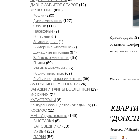
ДАВНО ЗАБЫТОЕ СТАРОЕ
(12)
ЖИВОТНЫЕ
(828)
Кошки
(283)
Дикие животные
(127)
Собаки
(111)
Насекомые
(9)
Рептилии
(5)
Краснодарский 
Земноводные
(1)
создания комфо
Вымершие животные
(7)
которые могут с
Домашние питомцы
(97)
Забавные животные
(65)
Птицы
(69)
Разные животные
(55)
Редкие животные
(63)
Рыбы и водяные животные
(69)
Метки:
бассейны
ЗА ГРАНЬЮ РЕАЛЬНОСТИ
(24)
ЗАГАДКИ И ТАЙНЫ ВСЕЛЕННОЙ
(29)
ИСТОРИЯ
(27)
КАТАСТРОФЫ
(6)
КВАРТ
Конкурсы сообщества (от админа)
(1)
КОСМОС
(11)
"ДОНСТ
МЕСТА рукотворные
(146)
ВЫСТАВКИ
(6)
ЗАПОВЕДНИКИ
(10)
Четверг, 14 Декабр
МУЗЕИ
(22)
ПАРКИ
(56)