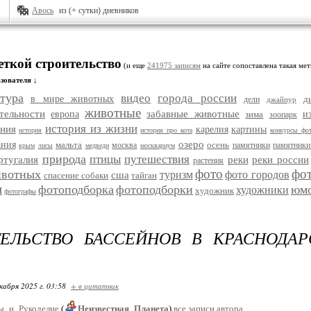
Авось
из (+ сутки) дневников
еткой строительство
(и еще
241975 записям
на сайте сопоставлена такая мет
зователя ↓
тура
видео
города россии
в мире животных
д
дели
джайпур
животные
тельности
забавные животные
европа
зима
и
зоопарк
история из жизни
ания
карелия
картины
история
история про кота
конкурсы фо
озеро
ания
мальта
осень
москва
памятники
памятники
крым
лисы
медведи
москвариум
природа
птицы
путешествия
ртугалия
реки
реки россии
растения
фото
фо
ивотных
туризм
фото городов
сша
спасение собаки
тайган
и
фотоподборка
фотоподборки
юм
художники
художник
фотографы
ТЕЛЬСТВО БАССЕЙНОВ В КРАСНОДА
кабря 2025 г. 03:58
+ в цитатник
ы_и_Рукоделие
(
Неизвестная_Планета
)
все записи автора