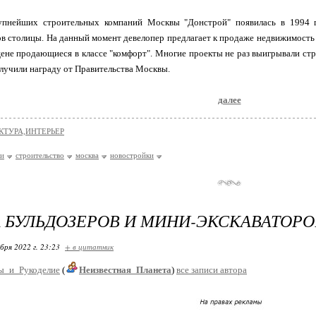
упнейших строительных компаний Москвы "Донстрой" появилась в 1994 
в столицы. На данный момент девелопер предлагает к продаже недвижимость к
ене продающиеся в классе "комфорт". Многие проекты не раз выигрывали ст
лучили награду от Правительства Москвы.
далее
КТУРА,ИНТЕРЬЕР
ки
строительство
москва
новостройки
 БУЛЬДОЗЕРОВ И МИНИ-ЭКСКАВАТОРО
бря 2022 г. 23:23
+ в цитатник
ы_и_Рукоделие
(
Неизвестная_Планета
)
все записи автора