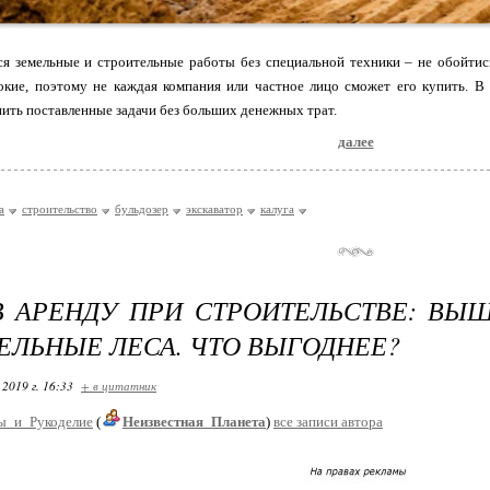
ся земельные и строительные работы без специальной техники – не обойти
окие, поэтому не каждая компания или частное лицо сможет его купить. В 
ить поставленные задачи без больших денежных трат.
далее
а
строительство
бульдозер
экскаватор
калуга
В АРЕНДУ ПРИ СТРОИТЕЛЬСТВЕ: ВЫ
ЕЛЬНЫЕ ЛЕСА. ЧТО ВЫГОДНЕЕ?
 2019 г. 16:33
+ в цитатник
ы_и_Рукоделие
(
Неизвестная_Планета
)
все записи автора