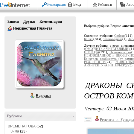
Регистрация
Вход
Рейтинги
Авос
Записи
Друзья
Комментарии
Выбрана рубрика
Редкие животн
Неизвестная Планета
Соседние рубрики:
Собаки
(111)
Кошки
(283),
Земноводные
(1),
Заб
Другие рубрики в этом дневник
(ОБСУДИТЬ с ЧИТАТЕЛЯМИ)
(1
ПРИРОДА
(291),
Палеонтология
(
НЕИЗВЕДАННОЕ и НЕОБЫЧН
Конкурсы сообщества (от админ
РЕАЛЬНОСТИ
(24),
ЖИВОТНЫ
АРХИТЕКТУРА,ИНТЕРЬЕР
(293)
ДРАКОНЫ С
ОСТРОВ КОМ
В друзья
Четверг, 02 Июля 202
Рубрики
-
Рецепты_и_Рукодел
ВРЕМЕНА ГОДА
(52)
Зима
(23)