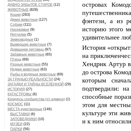
островах
Комодс
ДАВНО ЗАБЫТОЕ СТАРОЕ
(12)
ЖИВОТНЫЕ
(828)
путешественник
Кошки
(283)
Дикие животные
(127)
фэнтези,
а
из
ре
Собаки
(111)
историю
этого
ме
Насекомые
(9)
Рептилии
(5)
удивительнее
лю
Земноводные
(1)
Вымершие животные
(7)
История
«открыт
Домашние питомцы
(97)
Забавные животные
(65)
на
приключенчес
Птицы
(69)
Хендрик
Артур
в
Разные животные
(55)
Редкие животные
(63)
до
острова
Комод
Рыбы и водяные животные
(69)
которым
сначал
ЗА ГРАНЬЮ РЕАЛЬНОСТИ
(24)
ЗАГАДКИ И ТАЙНЫ ВСЕЛЕННОЙ
(29)
подтвердили:
на
ИСТОРИЯ
(27)
КАТАСТРОФЫ
(6)
способные
пораз
Конкурсы сообщества (от админа)
(1)
этом
для
местны
КОСМОС
(11)
МЕСТА рукотворные
(146)
культуре
эти
жив
ВЫСТАВКИ
(6)
ЗАПОВЕДНИКИ
(10)
и
к
ним
относили
МУЗЕИ
(22)
ПАРКИ
(56)