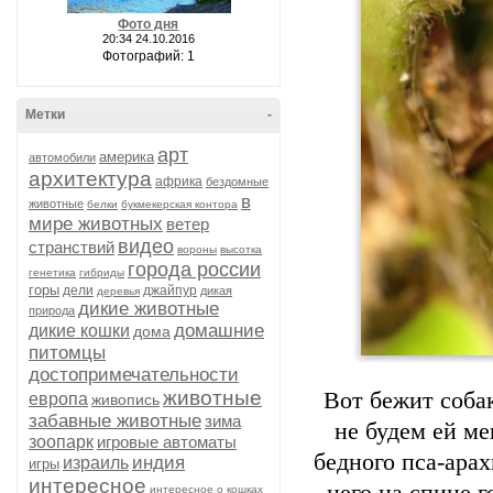
Фото дня
20:34 24.10.2016
Фотографий: 1
Метки
-
арт
америка
автомобили
архитектура
африка
бездомные
в
животные
белки
букмекерская контора
мире животных
ветер
видео
странствий
вороны
высотка
города россии
генетика
гибриды
горы
дели
джайпур
дикая
деревья
дикие животные
природа
домашние
дикие кошки
дома
питомцы
достопримечательности
животные
Вот бежит собак
европа
живопись
забавные животные
зима
не будем ей ме
зоопарк
игровые автоматы
бедного пса-арах
индия
израиль
игры
интересное
интересное о кошках