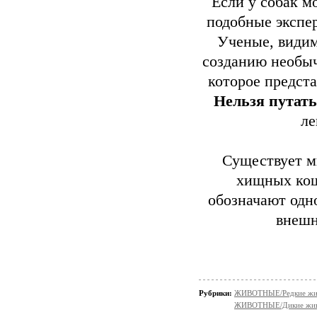
Если у собак м
подобные экспе
Ученые, видим
созданию необыч
которое предста
Нельзя путать
ле
Существует м
хищных кош
обозначают одн
внешн
Рубрики:
ЖИВОТНЫЕ/Редкие жи
ЖИВОТНЫЕ/Дикие жив