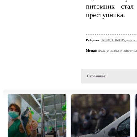
питомник стал
преступника.
Рубрики:
ЖИВОТНЫЕ/Редкие жи
Метки:
коала
коалы
животны
Страницы: