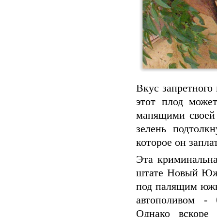
Вкус запретного 
этот плод може
манящими своей
зелень подтолк
которое он запла
Эта криминальна
штате Новый Южн
под палящим южн
автополивом - 
Однако вскоре 