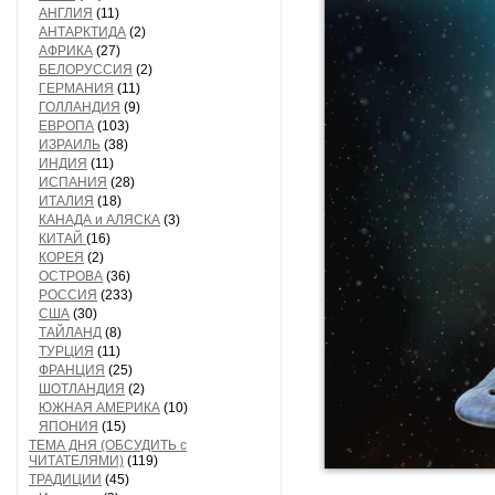
АНГЛИЯ
(11)
АНТАРКТИДА
(2)
АФРИКА
(27)
БЕЛОРУССИЯ
(2)
ГЕРМАНИЯ
(11)
ГОЛЛАНДИЯ
(9)
ЕВРОПА
(103)
ИЗРАИЛЬ
(38)
ИНДИЯ
(11)
ИСПАНИЯ
(28)
ИТАЛИЯ
(18)
КАНАДА и АЛЯСКА
(3)
КИТАЙ
(16)
КОРЕЯ
(2)
ОСТРОВА
(36)
РОССИЯ
(233)
США
(30)
ТАЙЛАНД
(8)
ТУРЦИЯ
(11)
ФРАНЦИЯ
(25)
ШОТЛАНДИЯ
(2)
ЮЖНАЯ АМЕРИКА
(10)
ЯПОНИЯ
(15)
ТЕМА ДНЯ (ОБСУДИТЬ с
ЧИТАТЕЛЯМИ)
(119)
ТРАДИЦИИ
(45)