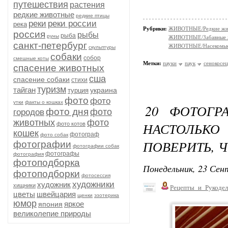
путешествия
растения
редкие животные
редкие птицы
реки
реки россии
река
Рубрики:
ЖИВОТНЫЕ/Редкие жи
россия
рыбы
рыба
руны
ЖИВОТНЫЕ/Забавные 
санкт-петербург
ЖИВОТНЫЕ/Насекомы
скульптуры
собаки
собор
смешные коты
Метки:
пауки
паук
сенокосец
спасение животных
сша
спасение собаки
стихи
туризм
тайган
украина
турция
фото
фото
утки
факты о кошках
20 ФОТОГР
фото дня
фото
городов
животных
фото
НАСТОЛЬКО
фото котов
кошек
фотограф
фото собак
ПОВЕРИТЬ, 
фотографии
фотографии собак
фотографы
фотография
фотоподборка
Понедельник, 23 Сент
фотоподборки
фотосессия
художники
художник
хищники
Рецепты_и_Рукодел
цветы
швейцария
щенки
эзотерика
юмор
яркое
япония
великолепие природы