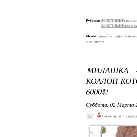
Рубрики:
ЖИВОТНЫЕ/Редкие жи
ЖИВОТНЫЕ/Рыбы и вод
Метки:
океан
губка
беспо
животные
МИЛАШКА 
КОАЛОЙ КОТ
6000$!
Суббота, 02 Марта 2
Рецепты_и_Рукодел