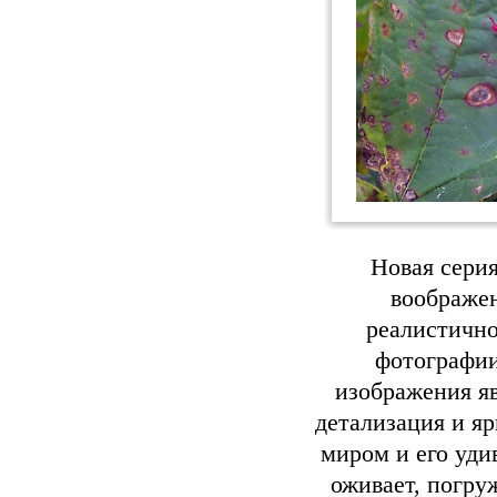
Новая сери
воображен
реалистично
фотографии
изображения я
детализация и я
миром и его уд
оживает, погру