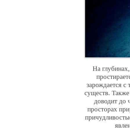
На глубинах
простирает
зарождается с
существ. Также 
доводит до 
просторах при
причудливостью
явле