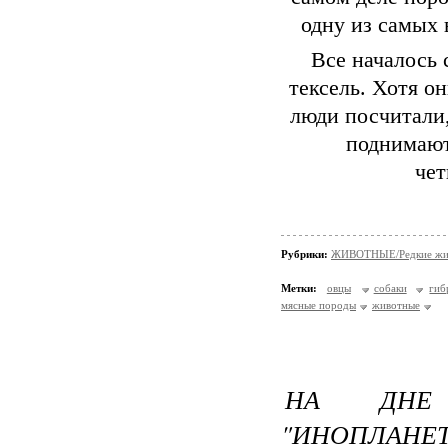
одну из самых
Все началось 
тексель. Хотя о
люди посчитали,
поднимают
чет
Рубрики:
ЖИВОТНЫЕ/Редкие жи
Метки:
овцы
собаки
гиб
мясные породы
животные
НА ДНЕ 
"ИНОПЛАНЕ