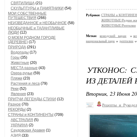
СВЯТИЛИЩА
(21)
СКУЛЬПТУРЫ и ПАМЯТНИКИ
(54)
МОИ СОБСТВЕННЫЕ
Рубрики:
СТРАНЫ и КОНТИНЕ
ПУТЕШЕСТВИЯ
(266)
ЖИВОТНЫЕ/Редкие жи
НЕИЗВЕДАННОЕ и НЕОБЫЧНОЕ
(58)
ЖИВОТНЫЕ/Рептилии
НЕОБЫЧНЫЕ и ТАЛАНТЛИВЫЕ
ЛЮДИ
(12)
Метки:
комодский варан
ко
О МОЕМ РОДНОМ ГОРОДЕ
национальный парк
рептилии
(ДЕРЕВНЕ)
(17)
ПРИРОДА
(291)
Водопады
(17)
Горы
(35)
Животные
(20)
УТКОНОС: С
МЕСТА разные
(43)
Озера,ручьи
(59)
ИЗ ДЕТАЛЕЙ
Пляжи
(23)
Растения и леса
(79)
Реки
(52)
Вторник, 23 Июня 20
Явления
(23)
ПРИТЧИ,ЛЕГЕНДЫ,СТИХИ
(12)
Разное
(70)
Рецепты_и_Рукодел
РЕКОРДЫ
(2)
СТРАНЫ и КОНТИНЕНТЫ
(709)
АВСТРАЛИЯ
(5)
УКРАИНА
(2)
Саудовская Аравия
(1)
АЗИЯ
(33)