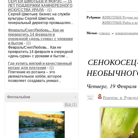
СЕРГЕЙ ШМОТЬЕВ И ФОРЭС — 15
ЛЕТ ПОДДЕРЖКИ КАМНЕРЕЗНОГО
ИСКУССТВА УРАЛА
-
(0)
Сергей Шмотьев: бизнес на службе
Рубрики:
ЖИВОТНЫЕ/Редкие жи
культуры Сергей Шмотьев,
генеральный директор промышлен...
ЖИВОТНЫЕ/Рыбы и вод
Февраль/Снег/Любовь... Как не
Метки:
утконос
млекопитающи
превратить 14 февраля в
очередной «день сурка» с уроками
и бытом
-
(0)
Февраль/Снег/Любовь... Как не
превратить 14 февраля в очередной
«день сурка» с уроками и бытом ...
СЕНОКО
Где купить мягкий и качественный
ротанг для плетения
-
(0)
НЕОБЫЧНОГО
Плетение из ротанга – это
увлекательное хобби, которое
позволяет создавать уникал...
Четверг, 19 Февраля 
Фотоальбом
-
Рецепты_и_Рукодел
Все (1)