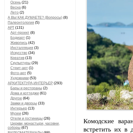
Осень
(21)
Весна
(6)
Лето
(2)
А ВЫ КАК ДУМАЕТЕ? (Вопросы)
(8)
Палеонтология
(5)
АРТ
(131)
Арт-проект
(8)
Бодиарт
(1)
Живопись
(42)
Инсталляция
(3)
Искусство
(34)
Креатив
(13)
Скульптуры
(29)
Стрит-арт
(1)
Фото-арт
(5)
Художники
(53)
АРХИТЕКТУРА,ИНТЕРЬЕР
(293)
Бары и рестораны
(2)
Дома и коттеджи
(61)
Другое
(64)
Замки и дворцы
(33)
Интерьер
(13)
Музеи
(26)
Отели и гостиницы
(26)
Комодские
вара
Церкви, монастыри, часовни,
соборы
(67)
встретить
их
в
д
ВИДЕОМАТЕРИАЛЫ
(88)