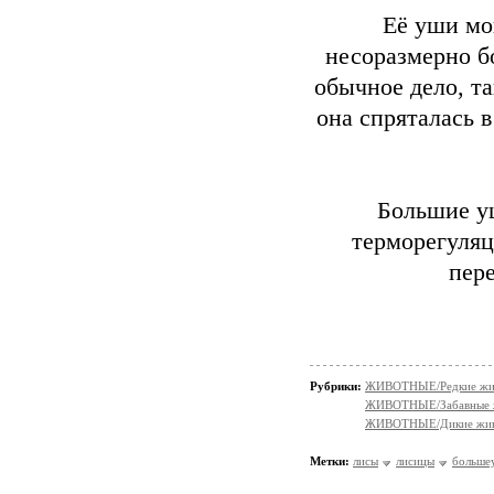
Её уши мог
несоразмерно б
обычное дело, т
она спряталась 
Большие у
терморегуляц
пер
Рубрики:
ЖИВОТНЫЕ/Редкие жи
ЖИВОТНЫЕ/Забавные 
ЖИВОТНЫЕ/Дикие жив
Метки:
лисы
лисицы
больше