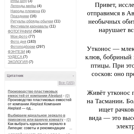
Игры,шоу
(3)
Привет,
иссле
Легенды,мифы
(4)
Народы,племена
(1)
отправимся
в
Ав
Праздники
(16)
необычных
обит
Ритуалы,обряды,обычаи
(11)
Фестивали,карнавалы
(11)
нарушает
вс
ФОТОГРАФИИ
(568)
Мои фото
(77)
Фото дня
(183)
Фотоподборки
(297)
Утконос
— млек
ФЭНТЕЗИ
(4)
клюв,
бобриный
ЧУДЕСА
(7)
ЭКОЛОГИЯ
(7)
птицы.
При
эт
сосков:
оно
пр
Цитатник
-
Все (165)
Живёт
утконос
Производство пластиковых
емкостей от компании Aleplast
-
(0)
на
Тасмании.
Бо
Производство пластиковых емкостей
от компании Aleplast Компания
ищет
рачков
Aleplast — од...
Выбираем идеальное зеркало в
вида
— это
выс
прихожую или ванную комнату
-
(0)
Как выбрать идеальное зеркало в
элект
Липецке: советы и рекомендации ...