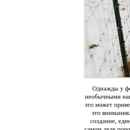
Однажды у фе
необычными нак
это может приве
это внимания
создание, еди
самом деле пор