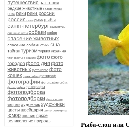
путешествия
растения
редкие животные
редкие птицы
реки
реки россии
река
россия
рыбы
рыба
руны
санкт-петербург
скульптуры
собаки
собор
смешные коты
спасение животных
сша
спасение собаки
стихи
туризм
тайган
украина
турция
фото
фото
утки
факты о кошках
фото дня
фото
городов
животных
фото
фото котов
кошек
фотограф
фото собак
фотографии
фотографии собак
фотографы
фотография
фотоподборка
фотоподборки
фотосессия
художники
художник
хищники
цветы
швейцария
щенки
эзотерика
юмор
яркое
япония
великолепие природы
Рыба-слон или С