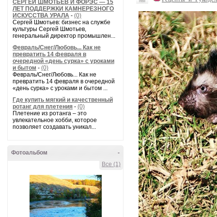
СЕРГЕЙ ШМОТЬЕВ И ФОРЭС — 15
ЛЕТ ПОДДЕРЖКИ КАМНЕРЕЗНОГО
ИСКУССТВА УРАЛА
-
(0)
Сергей Шмотьев: бизнес на службе
культуры Сергей Шмотьев,
генеральный директор промышлен...
Февраль/Снег/Любовь... Как не
превратить 14 февраля в
очередной «день сурка» с уроками
и бытом
-
(0)
Февраль/Снег/Любовь... Как не
превратить 14 февраля в очередной
«день сурка» с уроками и бытом ...
Где купить мягкий и качественный
ротанг для плетения
-
(0)
Плетение из ротанга – это
увлекательное хобби, которое
позволяет создавать уникал...
Фотоальбом
-
Все (1)