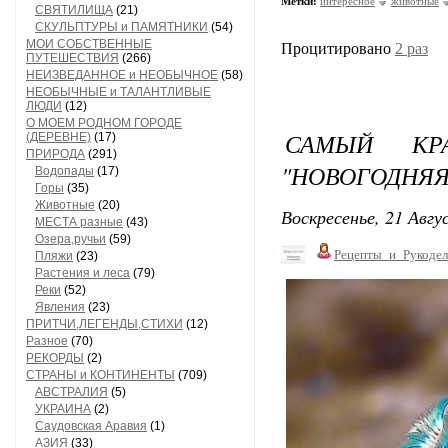
Метки:
интересное
животные
СВЯТИЛИЩА
(21)
СКУЛЬПТУРЫ и ПАМЯТНИКИ
(54)
МОИ СОБСТВЕННЫЕ
Процитировано
2 раз
ПУТЕШЕСТВИЯ
(266)
НЕИЗВЕДАННОЕ и НЕОБЫЧНОЕ
(58)
НЕОБЫЧНЫЕ и ТАЛАНТЛИВЫЕ
ЛЮДИ
(12)
О МОЕМ РОДНОМ ГОРОДЕ
САМЫЙ КР
(ДЕРЕВНЕ)
(17)
ПРИРОДА
(291)
"НОВОГОДНЯЯ
Водопады
(17)
Горы
(35)
Животные
(20)
Воскресенье, 21 Авгу
МЕСТА разные
(43)
Озера,ручьи
(59)
Рецепты_и_Рукодел
Пляжи
(23)
Растения и леса
(79)
Реки
(52)
Явления
(23)
ПРИТЧИ,ЛЕГЕНДЫ,СТИХИ
(12)
Разное
(70)
РЕКОРДЫ
(2)
СТРАНЫ и КОНТИНЕНТЫ
(709)
АВСТРАЛИЯ
(5)
УКРАИНА
(2)
Саудовская Аравия
(1)
АЗИЯ
(33)