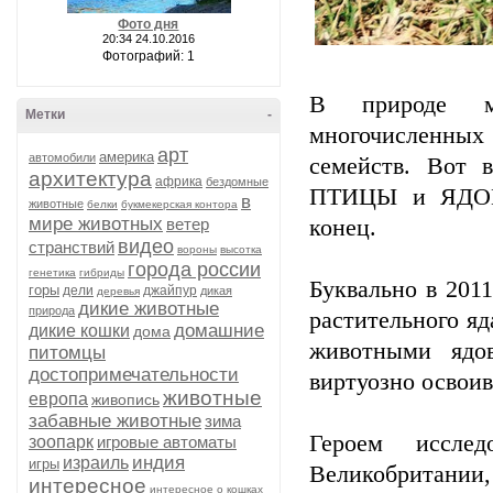
Фото дня
20:34 24.10.2016
Фотографий: 1
В природе мн
Метки
-
многочисленных
арт
америка
автомобили
семейств. Вот
архитектура
африка
бездомные
ПТИЦЫ и ЯДОВ
в
животные
белки
букмекерская контора
мире животных
ветер
конец.
видео
странствий
вороны
высотка
города россии
генетика
гибриды
Буквально в 201
горы
дели
джайпур
дикая
деревья
дикие животные
природа
растительного я
домашние
дикие кошки
дома
животными ядов
питомцы
достопримечательности
виртуозно освоив
животные
европа
живопись
забавные животные
зима
Героем исслед
зоопарк
игровые автоматы
индия
израиль
игры
Великобритании
интересное
интересное о кошках