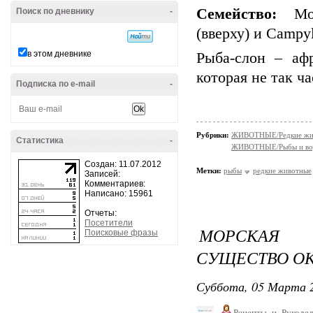
Семейство:
Морм
Поиск по дневнику
-
(вверху) и Campy
в этом дневнике
Рыба-слон – аф
которая не так ч
Подписка по e-mail
-
Рубрики:
ЖИВОТНЫЕ/Редкие жи
Статистика
-
ЖИВОТНЫЕ/Рыбы и вод
Создан: 11.07.2012
Метки:
рыбы
редкие животные
Записей:
Комментариев:
Написано: 15961
Отчеты:
Посетители
МОРСКАЯ 
Поисковые фразы
СУЩЕСТВО ОК
Суббота, 05 Марта 2
Рецепты_и_Рукодел