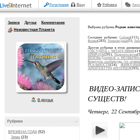
Регистрация
Вход
Рейтинги
Авос
Записи
Друзья
Комментарии
Выбрана рубрика
Редкие животн
Неизвестная Планета
Соседние рубрики:
Собаки
(111)
Кошки
(283),
Земноводные
(1),
Заб
Другие рубрики в этом дневник
(ОБСУДИТЬ с ЧИТАТЕЛЯМИ)
(1
ПРИРОДА
(291),
Палеонтология
(
НЕИЗВЕДАННОЕ и НЕОБЫЧН
Конкурсы сообщества (от админ
РЕАЛЬНОСТИ
(24),
ЖИВОТНЫ
АРХИТЕКТУРА,ИНТЕРЬЕР
(293)
ВИДЕО-ЗАПИ
СУЩЕСТВ!
В друзья
Четверг, 22 Сентябр
Рубрики
-
ВРЕМЕНА ГОДА
(52)
Зима
(23)