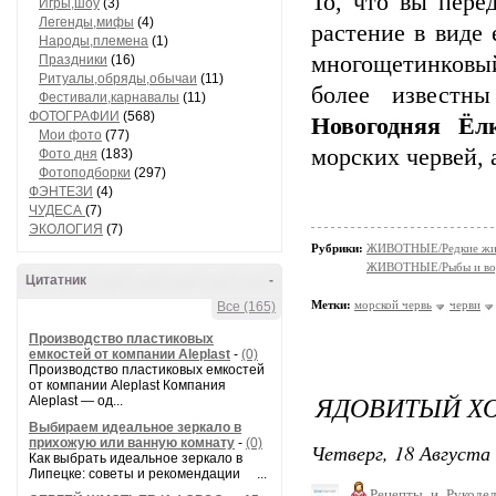
То, что вы пере
Игры,шоу
(3)
Легенды,мифы
(4)
растение в виде
Народы,племена
(1)
многощетинков
Праздники
(16)
Ритуалы,обряды,обычаи
(11)
более извест
Фестивали,карнавалы
(11)
ФОТОГРАФИИ
(568)
Новогодняя Ёл
Мои фото
(77)
морских червей, 
Фото дня
(183)
Фотоподборки
(297)
ФЭНТЕЗИ
(4)
ЧУДЕСА
(7)
ЭКОЛОГИЯ
(7)
Рубрики:
ЖИВОТНЫЕ/Редкие жи
ЖИВОТНЫЕ/Рыбы и вод
Цитатник
-
Метки:
морской червь
черви
Все (165)
Производство пластиковых
емкостей от компании Aleplast
-
(0)
Производство пластиковых емкостей
от компании Aleplast Компания
ЯДОВИТЫЙ Х
Aleplast — од...
Выбираем идеальное зеркало в
прихожую или ванную комнату
-
(0)
Четверг, 18 Августа 
Как выбрать идеальное зеркало в
Липецке: советы и рекомендации ...
Рецепты_и_Рукодел