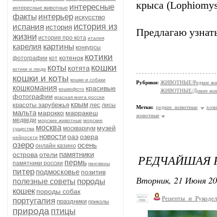
крыса (Lophiomys
интересные
интересные животные
факты
интерьер
искусство
история из
испания
история
Предлагаю узнать
жизни
история про кота
италия
картины
карелия
конкурсы
котики
котенок
фотографии
кот
кошки
коты
котята
котики и люди
кошки и коты
кошки и собаки
Рубрики:
ЖИВОТНЫЕ/Редкие жи
кошкомания
красивые
кошкофото
ЖИВОТНЫЕ/Дикие жив
фотографии
красная книга россии
крым
красоты зарубежья
лес
лисы
Метки:
редкие животные
хом
мальта
марокко
марракеш
животные
медведи
морские животные
морские
москва
музей
москвариум
существа
новости
оаэ
озера
нейросети
озеро
осень
онлайн казино
памятники
острова
отели
РЕДЧАЙШАЯ 
пермь
памятники россии
пингвины
питер
подмосковье
позитив
Вторник, 21 Июня 20
породы
полезные советы
кошек
породы собак
Рецепты_и_Рукодел
португалия
праздники
приколы
природа
птицы