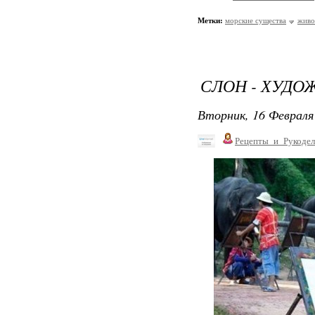
Метки:
морские существа
живо
СЛОН - ХУДО
Вторник, 16 Февраля 
Рецепты_и_Рукодел