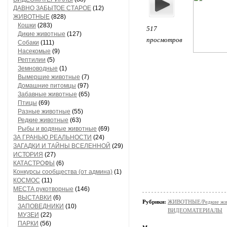
ДАВНО ЗАБЫТОЕ СТАРОЕ
(12)
ЖИВОТНЫЕ
(828)
Кошки
(283)
517
Дикие животные
(127)
просмотров
Собаки
(111)
Насекомые
(9)
Рептилии
(5)
Земноводные
(1)
Вымершие животные
(7)
Домашние питомцы
(97)
Забавные животные
(65)
Птицы
(69)
Разные животные
(55)
Редкие животные
(63)
Рыбы и водяные животные
(69)
ЗА ГРАНЬЮ РЕАЛЬНОСТИ
(24)
ЗАГАДКИ И ТАЙНЫ ВСЕЛЕННОЙ
(29)
ИСТОРИЯ
(27)
КАТАСТРОФЫ
(6)
Конкурсы сообщества (от админа)
(1)
КОСМОС
(11)
МЕСТА рукотворные
(146)
ВЫСТАВКИ
(6)
Рубрики:
ЖИВОТНЫЕ/Редкие жи
ЗАПОВЕДНИКИ
(10)
ВИДЕОМАТЕРИАЛЫ
МУЗЕИ
(22)
ПАРКИ
(56)