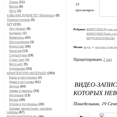
Осень
(21)
19
Весна
(6)
просмотров
Лето
(2)
А ВЫ КАК ДУМАЕТЕ? (Вопросы)
(8)
Палеонтология
(5)
АРТ
(131)
Арт-проект
(8)
Рубрики:
ЖИВОТНЫЕ/Редкие жи
Бодиарт
(1)
ЖИВОТНЫЕ/Рыбы и вод
Живопись
(42)
ВИДЕОМАТЕРИАЛЫ
Инсталляция
(3)
Искусство
(34)
Метки:
видео
морские существ
Креатив
(13)
Скульптуры
(29)
Процитировано
2 раз
Стрит-арт
(1)
Фото-арт
(5)
Художники
(53)
АРХИТЕКТУРА,ИНТЕРЬЕР
(293)
Бары и рестораны
(2)
ВИДЕО-ЗАПИ
Дома и коттеджи
(61)
Другое
(64)
КОТОРЫХ НЕ
Замки и дворцы
(33)
Интерьер
(13)
Музеи
(26)
Понедельник, 19 Сент
Отели и гостиницы
(26)
Церкви, монастыри, часовни,
соборы
(67)
ВИДЕОМАТЕРИАЛЫ
(88)