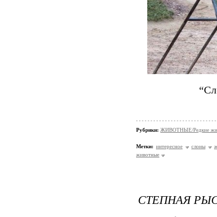
“Сл
Рубрики:
ЖИВОТНЫЕ/Редкие жи
Метки:
интересное
слоны
ж
животные
СТЕПНАЯ РЫС