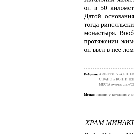
он в 50 километ
Датой основани
тогда риполльски
монастыря. Вооб
протяжении жизн
он ввел в нее ло
Рубрики:
АРХИТЕКТУРА,ИНТЕРЬЕР
СТРАНЫ и КОНТИНЕ
МЕСТА рукотворные/
Метки:
испания
каталония
м
ХРАМ МИНАК