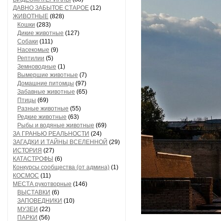
ДАВНО ЗАБЫТОЕ СТАРОЕ
(12)
ЖИВОТНЫЕ
(828)
Кошки
(283)
Дикие животные
(127)
Собаки
(111)
Насекомые
(9)
Рептилии
(5)
Земноводные
(1)
Вымершие животные
(7)
Домашние питомцы
(97)
Забавные животные
(65)
Птицы
(69)
Разные животные
(55)
Редкие животные
(63)
Рыбы и водяные животные
(69)
ЗА ГРАНЬЮ РЕАЛЬНОСТИ
(24)
ЗАГАДКИ И ТАЙНЫ ВСЕЛЕННОЙ
(29)
ИСТОРИЯ
(27)
КАТАСТРОФЫ
(6)
Конкурсы сообщества (от админа)
(1)
КОСМОС
(11)
МЕСТА рукотворные
(146)
ВЫСТАВКИ
(6)
ЗАПОВЕДНИКИ
(10)
МУЗЕИ
(22)
ПАРКИ
(56)