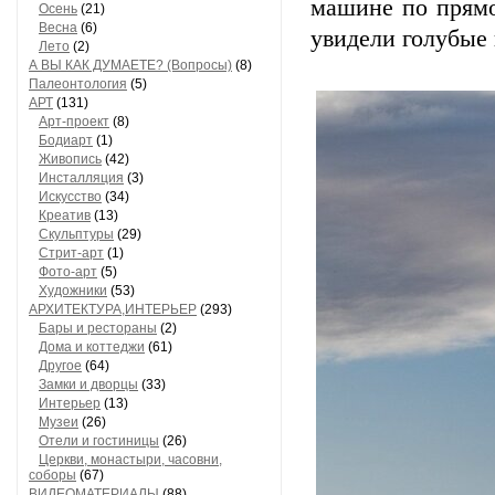
машине по прямо
Осень
(21)
Весна
(6)
увидели голубые 
Лето
(2)
А ВЫ КАК ДУМАЕТЕ? (Вопросы)
(8)
Палеонтология
(5)
АРТ
(131)
Арт-проект
(8)
Бодиарт
(1)
Живопись
(42)
Инсталляция
(3)
Искусство
(34)
Креатив
(13)
Скульптуры
(29)
Стрит-арт
(1)
Фото-арт
(5)
Художники
(53)
АРХИТЕКТУРА,ИНТЕРЬЕР
(293)
Бары и рестораны
(2)
Дома и коттеджи
(61)
Другое
(64)
Замки и дворцы
(33)
Интерьер
(13)
Музеи
(26)
Отели и гостиницы
(26)
Церкви, монастыри, часовни,
соборы
(67)
ВИДЕОМАТЕРИАЛЫ
(88)