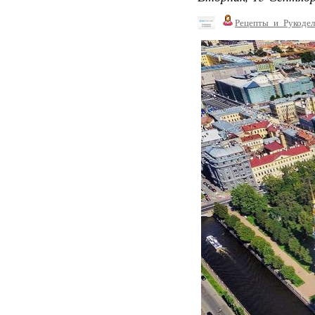
Рецепты_и_Рукодел