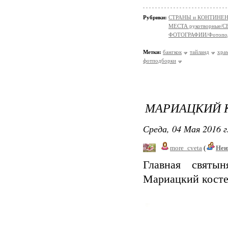
Рубрики:
СТРАНЫ и КОНТИНЕ
МЕСТА рукотворные/
ФОТОГРАФИИ/Фотопо
Метки:
бангкок
тайланд
хра
фотподборки
МАРИАЦКИЙ 
Среда, 04 Мая 2016 г
more_cveta
(
Неи
Главная святын
Мариацкий косте