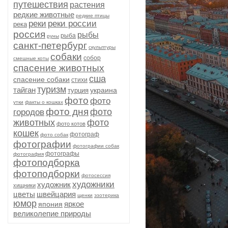
путешествия
растения
редкие животные
редкие птицы
реки
реки россии
река
россия
рыбы
рыба
руны
санкт-петербург
скульптуры
собаки
собор
смешные коты
спасение животных
сша
спасение собаки
стихи
туризм
тайган
украина
турция
фото
фото
утки
факты о кошках
фото дня
фото
городов
животных
фото
фото котов
кошек
фотограф
фото собак
фотографии
фотографии собак
фотографы
фотография
фотоподборка
фотоподборки
фотосессия
художники
художник
хищники
цветы
швейцария
щенки
эзотерика
юмор
яркое
япония
великолепие природы