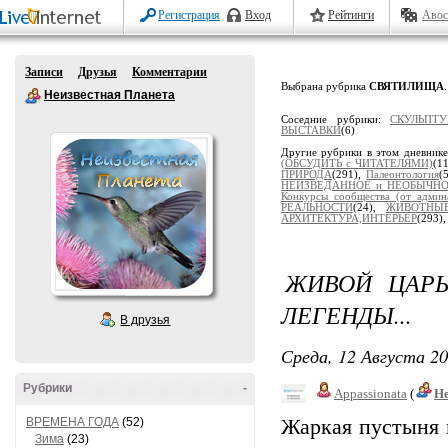
Регистрация
Вход
Рейтинги
Авос
Записи
Друзья
Комментарии
Выбрана рубрика
СВЯТИЛИЩА
.
Неизвестная Планета
Соседние рубрики:
СКУЛЬПТ
ВЫСТАВКИ
(6)
Другие рубрики в этом дневник
(ОБСУДИТЬ с ЧИТАТЕЛЯМИ)
(1
ПРИРОДА
(291),
Палеонтология
(
НЕИЗВЕДАННОЕ и НЕОБЫЧН
Конкурсы сообщества (от админ
РЕАЛЬНОСТИ
(24),
ЖИВОТНЫ
АРХИТЕКТУРА,ИНТЕРЬЕР
(293)
ЖИВОЙ ЦАРЬ
ЛЕГЕНДЫ...
В друзья
Среда, 12 Августа 20
Рубрики
-
Appassionata
(
Не
ВРЕМЕНА ГОДА
(52)
Жаркая пустыня и
Зима
(23)