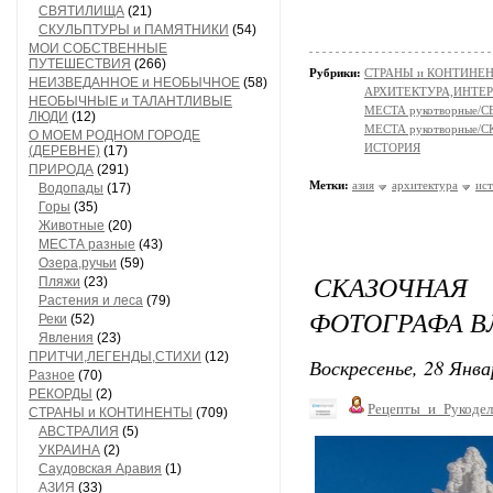
СВЯТИЛИЩА
(21)
СКУЛЬПТУРЫ и ПАМЯТНИКИ
(54)
МОИ СОБСТВЕННЫЕ
ПУТЕШЕСТВИЯ
(266)
Рубрики:
СТРАНЫ и КОНТИНЕ
НЕИЗВЕДАННОЕ и НЕОБЫЧНОЕ
(58)
АРХИТЕКТУРА,ИНТЕРЬЕР
НЕОБЫЧНЫЕ и ТАЛАНТЛИВЫЕ
МЕСТА рукотворные/
ЛЮДИ
(12)
МЕСТА рукотворные
О МОЕМ РОДНОМ ГОРОДЕ
ИСТОРИЯ
(ДЕРЕВНЕ)
(17)
ПРИРОДА
(291)
Метки:
азия
архитектура
ис
Водопады
(17)
Горы
(35)
Животные
(20)
МЕСТА разные
(43)
Озера,ручьи
(59)
СКАЗОЧНАЯ
Пляжи
(23)
Растения и леса
(79)
ФОТОГРАФА В
Реки
(52)
Явления
(23)
ПРИТЧИ,ЛЕГЕНДЫ,СТИХИ
(12)
Воскресенье, 28 Янва
Разное
(70)
РЕКОРДЫ
(2)
Рецепты_и_Рукодел
СТРАНЫ и КОНТИНЕНТЫ
(709)
АВСТРАЛИЯ
(5)
УКРАИНА
(2)
Саудовская Аравия
(1)
АЗИЯ
(33)