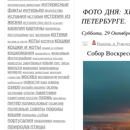
интересные
интересные животные
ФОТО ДНЯ: Х
факты
интерьер
искусство
история из
испания
история
ПЕТЕРБУРГЕ.
жизни
история про кота
италия
картины
карелия
конкурсы
Суббота, 29 Октября
котики
котенок
фотографии
кот
кошки
коты
котята
котики и люди
Рецепты_и_Рукодел
кошки и коты
кошки и собаки
Собор Воскресе
кошкомания
красивые
кошкофото
фотографии
красная книга россии
крым
красоты зарубежья
лес
лисы
мальта
марокко
марракеш
медведи
морские животные
морские
москва
музей
москвариум
существа
новости
оаэ
озера
нейросети
озеро
осень
онлайн казино
памятники
острова
отели
пермь
памятники россии
пингвины
питер
подмосковье
позитив
породы
полезные советы
кошек
породы собак
португалия
праздники
приколы
природа
птицы