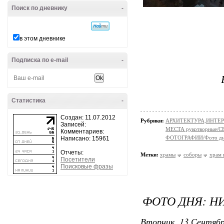
Поиск по дневнику
-
в этом дневнике
Подписка по e-mail
-
Статистика
-
Создан: 11.07.2012
Рубрики:
АРХИТЕКТУРА,ИНТЕРЬЕР
Записей:
МЕСТА рукотворные/
Комментариев:
ФОТОГРАФИИ/Фото д
Написано: 15961
Отчеты:
Метки:
храмы
соборы
храм 
Посетители
Поисковые фразы
ФОТО ДНЯ: Н
Вторник, 13 Сентябр