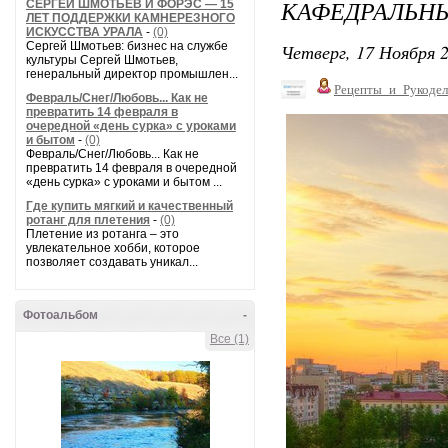
КАФЕДРАЛЬНЫ
СЕРГЕЙ ШМОТЬЕВ И ФОРЭС — 15
ЛЕТ ПОДДЕРЖКИ КАМНЕРЕЗНОГО
ИСКУССТВА УРАЛА
-
(0)
Сергей Шмотьев: бизнес на службе
Четверг, 17 Ноября 2
культуры Сергей Шмотьев,
генеральный директор промышлен...
Рецепты_и_Рукодел
Февраль/Снег/Любовь... Как не
превратить 14 февраля в
очередной «день сурка» с уроками
и бытом
-
(0)
Февраль/Снег/Любовь... Как не
превратить 14 февраля в очередной
«день сурка» с уроками и бытом ...
Где купить мягкий и качественный
ротанг для плетения
-
(0)
Плетение из ротанга – это
увлекательное хобби, которое
позволяет создавать уникал...
Фотоальбом
-
Все (1)