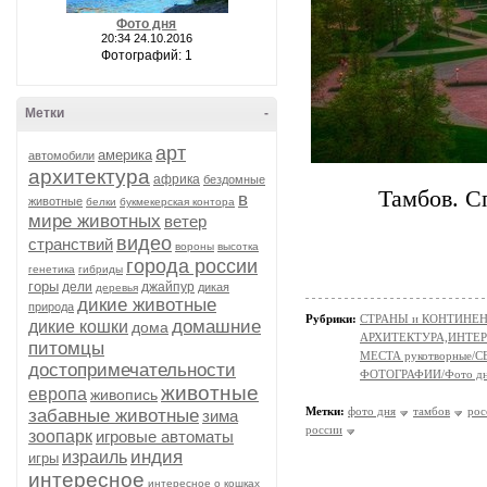
Фото дня
20:34 24.10.2016
Фотографий: 1
Метки
-
арт
америка
автомобили
архитектура
африка
бездомные
Тамбов. С
в
животные
белки
букмекерская контора
мире животных
ветер
видео
странствий
вороны
высотка
города россии
генетика
гибриды
горы
дели
джайпур
дикая
деревья
дикие животные
природа
Рубрики:
СТРАНЫ и КОНТИНЕ
домашние
дикие кошки
дома
АРХИТЕКТУРА,ИНТЕРЬЕР
питомцы
МЕСТА рукотворные/
достопримечательности
ФОТОГРАФИИ/Фото д
животные
европа
живопись
Метки:
фото дня
тамбов
рос
забавные животные
зима
россии
зоопарк
игровые автоматы
индия
израиль
игры
интересное
интересное о кошках