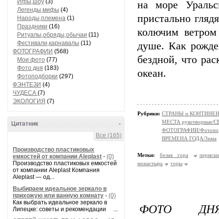
Игры,шоу
(3)
на море Уральс
Легенды,мифы
(4)
пристально гляд
Народы,племена
(1)
Праздники
(16)
колючим ветром
Ритуалы,обряды,обычаи
(11)
Фестивали,карнавалы
(11)
душе. Как рожде
ФОТОГРАФИИ
(568)
бездной, что рас
Мои фото
(77)
Фото дня
(183)
океан.
Фотоподборки
(297)
ФЭНТЕЗИ
(4)
ЧУДЕСА
(7)
ЭКОЛОГИЯ
(7)
Рубрики:
СТРАНЫ и КОНТИНЕ
МЕСТА рукотворные/
Цитатник
-
ФОТОГРАФИИ/Фотопо
Все (165)
ВРЕМЕНА ГОДА/Зима
Производство пластиковых
Метки:
белая гора
пермск
емкостей от компании Aleplast
-
(0)
Производство пластиковых емкостей
монастырь
горы
от компании Aleplast Компания
Aleplast — од...
Выбираем идеальное зеркало в
прихожую или ванную комнату
-
(0)
Как выбрать идеальное зеркало в
ФОТО ДНЯ
Липецке: советы и рекомендации ...