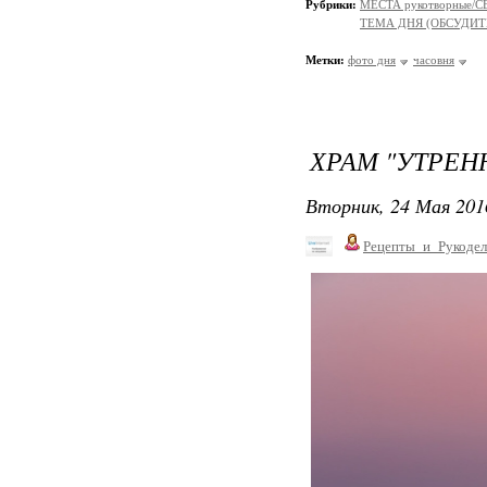
Рубрики:
МЕСТА рукотворные/
ТЕМА ДНЯ (ОБСУДИТ
Метки:
фото дня
часовня
ХРАМ "УТРЕН
Вторник, 24 Мая 201
Рецепты_и_Рукодел