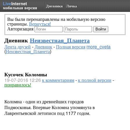
Live
Internet
Дневники
Личка
мобильная версия
Вы были перенаправлены на мобильную версию
страницы.
Вернуться!
Авторизация
Дневник
Неизвестная_Планета
Лента друзей
-
Дневник
-
Полная версия
more_cveta
(
Неизвестная_Планета
)
Кусочек Коломны
19-07-2016 12:26
к комментариям
-
к полной версии
-
понравилось!
Коломна - один из древнейших городов
Подмосковья. Впервые Коломна упомянута в
Лаврентьевской летописи под 1177 годом.