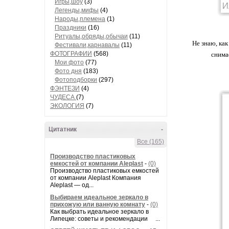
Игры,шоу
(3)
Легенды,мифы
(4)
Народы,племена
(1)
Праздники
(16)
Ритуалы,обряды,обычаи
(11)
Не знаю, как
Фестивали,карнавалы
(11)
ФОТОГРАФИИ
(568)
снима
Мои фото
(77)
Фото дня
(183)
Фотоподборки
(297)
ФЭНТЕЗИ
(4)
ЧУДЕСА
(7)
ЭКОЛОГИЯ
(7)
Цитатник
-
Все (165)
Производство пластиковых
емкостей от компании Aleplast
-
(0)
Производство пластиковых емкостей
от компании Aleplast Компания
Aleplast — од...
Выбираем идеальное зеркало в
прихожую или ванную комнату
-
(0)
Как выбрать идеальное зеркало в
Липецке: советы и рекомендации ...