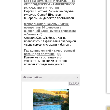
СЕРГЕЙ ШМОТЬЕВ И ФОРЭС — 15
ЛЕТ ПОДДЕРЖКИ КАМНЕРЕЗНОГО
ИСКУССТВА УРАЛА
-
(0)
Сергей Шмотьев: бизнес на службе
культуры Сергей Шмотьев,
генеральный директор промышлен...
Февраль/Снег/Любовь... Как не
превратить 14 февраля в
очередной «день сурка» с уроками
и бытом
-
(0)
Февраль/Снег/Любовь... Как не
превратить 14 февраля в очередной
«день сурка» с уроками и бытом ...
Где купить мягкий и качественный
ротанг для плетения
-
(0)
Плетение из ротанга – это
увлекательное хобби, которое
позволяет создавать уникал...
Фотоальбом
-
Все (1)