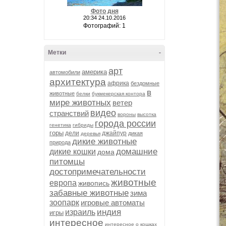
Фото дня
20:34 24.10.2016
Фотографий: 1
Метки
-
арт
америка
автомобили
архитектура
африка
бездомные
в
животные
белки
букмекерская контора
мире животных
ветер
видео
странствий
вороны
высотка
города россии
генетика
гибриды
горы
дели
джайпур
дикая
деревья
дикие животные
природа
домашние
дикие кошки
дома
питомцы
достопримечательности
животные
европа
живопись
забавные животные
зима
зоопарк
игровые автоматы
индия
израиль
игры
интересное
интересное о кошках