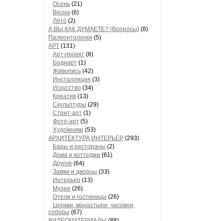
Осень
(21)
Весна
(6)
Лето
(2)
А ВЫ КАК ДУМАЕТЕ? (Вопросы)
(8)
Палеонтология
(5)
АРТ
(131)
Арт-проект
(8)
Бодиарт
(1)
Живопись
(42)
Инсталляция
(3)
Искусство
(34)
Креатив
(13)
Скульптуры
(29)
Стрит-арт
(1)
Фото-арт
(5)
Художники
(53)
АРХИТЕКТУРА,ИНТЕРЬЕР
(293)
Бары и рестораны
(2)
Дома и коттеджи
(61)
Другое
(64)
Замки и дворцы
(33)
Интерьер
(13)
Музеи
(26)
Отели и гостиницы
(26)
Церкви, монастыри, часовни,
соборы
(67)
ВИДЕОМАТЕРИАЛЫ
(88)