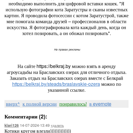
необходимо выполнить для цифровой вставки кошек. "Я
использую фотографии кота Заратустры и сканы известных
картин. Я проводила фотосессии с котом Заратустрой, также
мне помогала команда друзей – профессионалов в области
искусства. Я фотографировала кота каждый день, когда он
хотел позировать, а он обожал позировать".
На сайте https://belkraj.by можно взять в аренду
агроусадьбы на Браславских озерах для отличного отдыха.
Заказать отдых на Браславских озерах вместе с Белкрай
https://belkraj.by/steads/braslavskie-ozera
можно по
указанной ссылке.
вверх^
к полной версии
понравилось!
в evernote
Комментарии (2):
14-07-2024-13:49
удалить
klari126
Котики кругом влезли))))))))))))))