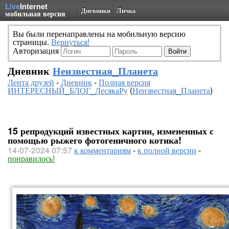
Live
Internet
Дневники
Личка
мобильная версия
Вы были перенаправлены на мобильную версию
страницы.
Вернуться!
Авторизация
Дневник
Неизвестная_Планета
Лента друзей
-
Дневник
-
Полная версия
ИНТЕРЕСНЫЙ_БЛОГ_ЛесякаРу
(
Неизвестная_Планета
)
15 репродукций известных картин, измененных с
помощью рыжего фотогеничного котика!
14-07-2024 07:57
к комментариям
-
к полной версии
-
понравилось!