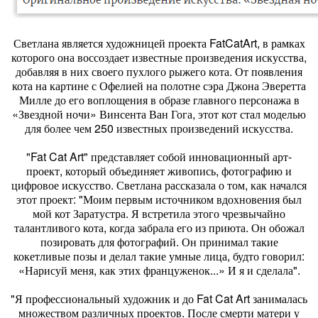
Светлана является художницей проекта FatCatArt, в рамках
которого она воссоздает известные произведения искусства,
добавляя в них своего пухлого рыжего кота. От появления
кота на картине с Офелией на полотне сэра Джона Эверетта
Милле до его воплощения в образе главного персонажа в
«Звездной ночи» Винсента Ван Гога, этот кот стал моделью
для более чем 250 известных произведений искусства.
"Fat Cat Art" представляет собой инновационный арт-
проект, который объединяет живопись, фотографию и
цифровое искусство. Светлана рассказала о том, как начался
этот проект: "Моим первым источником вдохновения был
мой кот Заратустра. Я встретила этого чрезвычайно
талантливого кота, когда забрала его из приюта. Он обожал
позировать для фотографий. Он принимал такие
кокетливые позы и делал такие умные лица, будто говорил:
«Нарисуй меня, как этих француженок...» И я и сделала".
"Я профессиональный художник и до Fat Cat Art занималась
множеством различных проектов. После смерти матери у