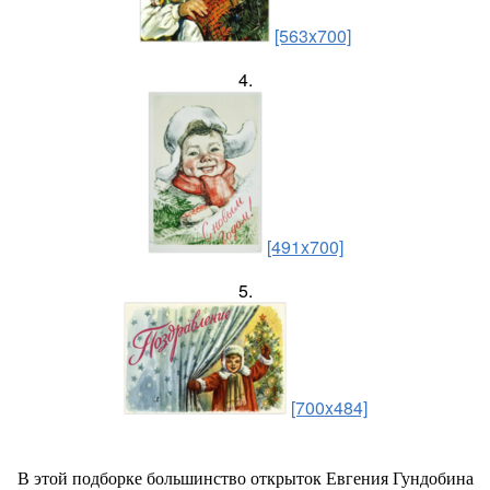
[563x700]
4.
[491x700]
5.
[700x484]
В этой подборке большинство открыток Евгения Гундобина