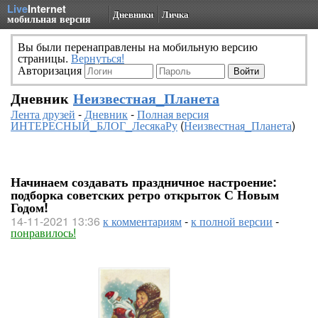
Live
Internet
Дневники
Личка
мобильная версия
Вы были перенаправлены на мобильную версию
страницы.
Вернуться!
Авторизация
Дневник
Неизвестная_Планета
Лента друзей
-
Дневник
-
Полная версия
ИНТЕРЕСНЫЙ_БЛОГ_ЛесякаРу
(
Неизвестная_Планета
)
Начинаем создавать праздничное настроение:
подборка советских ретро открыток С Новым
Годом!
14-11-2021 13:36
к комментариям
-
к полной версии
-
понравилось!