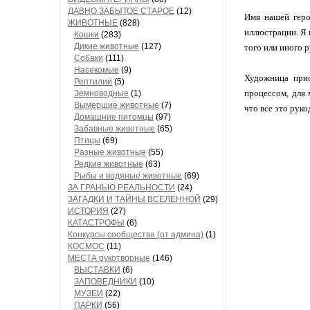
ДАВНО ЗАБЫТОЕ СТАРОЕ
(12)
Имя нашей геро
ЖИВОТНЫЕ
(828)
иллюстрации. Я 
Кошки
(283)
Дикие животные
(127)
того или иного 
Собаки
(111)
Насекомые
(9)
Художница прио
Рептилии
(5)
процессом, для 
Земноводные
(1)
Вымершие животные
(7)
что все это рук
Домашние питомцы
(97)
Забавные животные
(65)
Птицы
(69)
Разные животные
(55)
Редкие животные
(63)
Рыбы и водяные животные
(69)
ЗА ГРАНЬЮ РЕАЛЬНОСТИ
(24)
ЗАГАДКИ И ТАЙНЫ ВСЕЛЕННОЙ
(29)
ИСТОРИЯ
(27)
КАТАСТРОФЫ
(6)
Конкурсы сообщества (от админа)
(1)
КОСМОС
(11)
МЕСТА рукотворные
(146)
ВЫСТАВКИ
(6)
ЗАПОВЕДНИКИ
(10)
МУЗЕИ
(22)
ПАРКИ
(56)