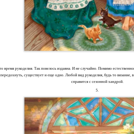
это время рукоделия. Так повелось издавна. И не случайно. Помимо естественн
ередохнуть, существует и еще одно. Любой вид рукоделия, будь то вязание, вы
справится с сезонной хандрой.
5.