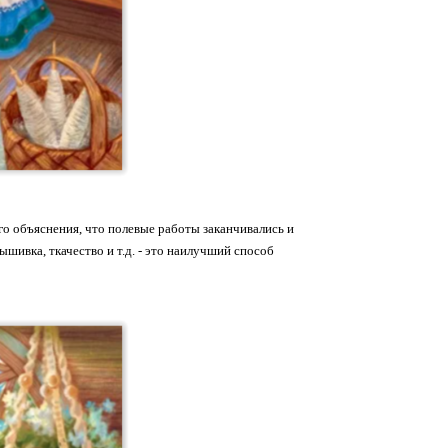
ого объяснения, что полевые работы заканчивались и
шивка, ткачество и т.д. - это наилучший способ