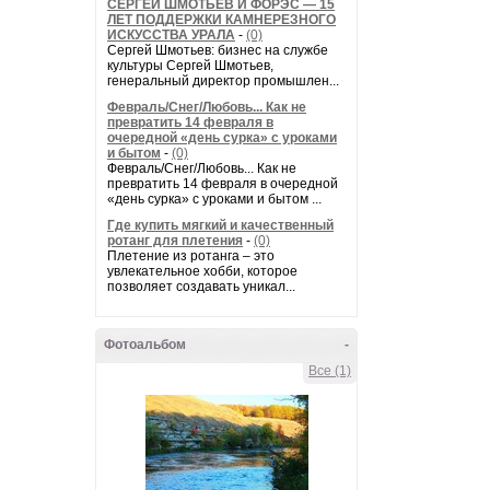
СЕРГЕЙ ШМОТЬЕВ И ФОРЭС — 15
ЛЕТ ПОДДЕРЖКИ КАМНЕРЕЗНОГО
ИСКУССТВА УРАЛА
-
(0)
Сергей Шмотьев: бизнес на службе
культуры Сергей Шмотьев,
генеральный директор промышлен...
Февраль/Снег/Любовь... Как не
превратить 14 февраля в
очередной «день сурка» с уроками
и бытом
-
(0)
Февраль/Снег/Любовь... Как не
превратить 14 февраля в очередной
«день сурка» с уроками и бытом ...
Где купить мягкий и качественный
ротанг для плетения
-
(0)
Плетение из ротанга – это
увлекательное хобби, которое
позволяет создавать уникал...
Фотоальбом
-
Все (1)