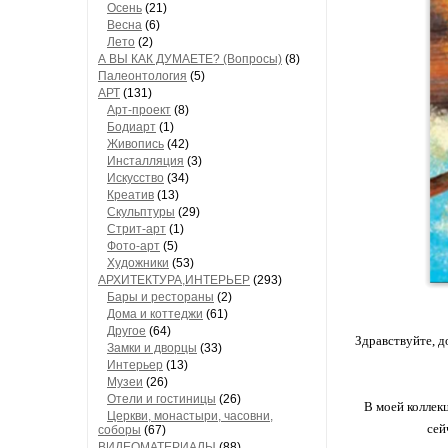
Осень
(21)
Весна
(6)
Лето
(2)
А ВЫ КАК ДУМАЕТЕ? (Вопросы)
(8)
Палеонтология
(5)
АРТ
(131)
Арт-проект
(8)
Бодиарт
(1)
Живопись
(42)
Инсталляция
(3)
Искусство
(34)
Креатив
(13)
Скульптуры
(29)
Стрит-арт
(1)
Фото-арт
(5)
Художники
(53)
АРХИТЕКТУРА,ИНТЕРЬЕР
(293)
Бары и рестораны
(2)
Дома и коттеджи
(61)
Другое
(64)
Здравствуйте, д
Замки и дворцы
(33)
Интерьер
(13)
Музеи
(26)
Отели и гостиницы
(26)
В моей коллек
Церкви, монастыри, часовни,
сей
соборы
(67)
ВИДЕОМАТЕРИАЛЫ
(88)