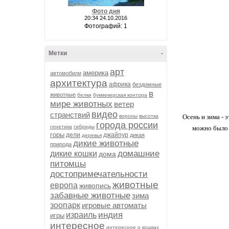
Фото дня
20:34 24.10.2016
Фотографий: 1
Метки
-
арт
америка
автомобили
архитектура
африка
бездомные
в
животные
белки
букмекерская контора
мире животных
ветер
видео
странствий
вороны
высотка
Осень и зима - 
города россии
генетика
гибриды
можно было п
горы
дели
джайпур
дикая
деревья
дикие животные
природа
домашние
дикие кошки
дома
питомцы
достопримечательности
животные
европа
живопись
забавные животные
зима
зоопарк
игровые автоматы
индия
израиль
игры
интересное
интересное о кошках