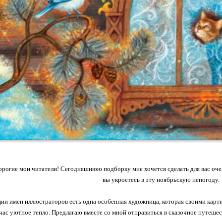
орогие мои читатели! Сегодняшнюю подборку мне хочется сделать для вас оче
вы укроетесь в эту ноябрьскую непогоду.
ции имен иллюстраторов есть одна особенная художница, которая своими карти
час уютное тепло. Предлагаю вместе со мной отправиться в сказочное путешес