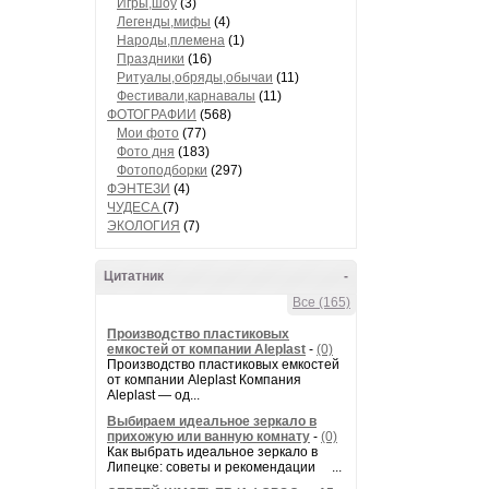
Игры,шоу
(3)
Легенды,мифы
(4)
Народы,племена
(1)
Праздники
(16)
Ритуалы,обряды,обычаи
(11)
Фестивали,карнавалы
(11)
ФОТОГРАФИИ
(568)
Мои фото
(77)
Фото дня
(183)
Фотоподборки
(297)
ФЭНТЕЗИ
(4)
ЧУДЕСА
(7)
ЭКОЛОГИЯ
(7)
Цитатник
-
Все (165)
Производство пластиковых
емкостей от компании Aleplast
-
(0)
Производство пластиковых емкостей
от компании Aleplast Компания
Aleplast — од...
Выбираем идеальное зеркало в
прихожую или ванную комнату
-
(0)
Как выбрать идеальное зеркало в
Липецке: советы и рекомендации ...