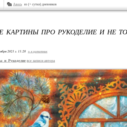
Авось
из (+ сутки) дневников
 КАРТИНЫ ПРО РУКОДЕЛИЕ И НЕ ТО
ября 2021 г. 11:28
+ в цитатник
ы_и_Рукоделие
все записи автора