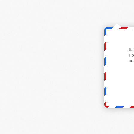
Ва
По
по