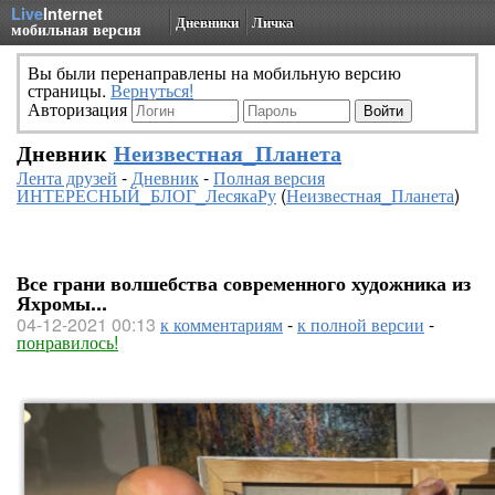
Live
Internet
Дневники
Личка
мобильная версия
Вы были перенаправлены на мобильную версию
страницы.
Вернуться!
Авторизация
Дневник
Неизвестная_Планета
Лента друзей
-
Дневник
-
Полная версия
ИНТЕРЕСНЫЙ_БЛОГ_ЛесякаРу
(
Неизвестная_Планета
)
Все грани волшебства современного художника из
Яхромы...
04-12-2021 00:13
к комментариям
-
к полной версии
-
понравилось!