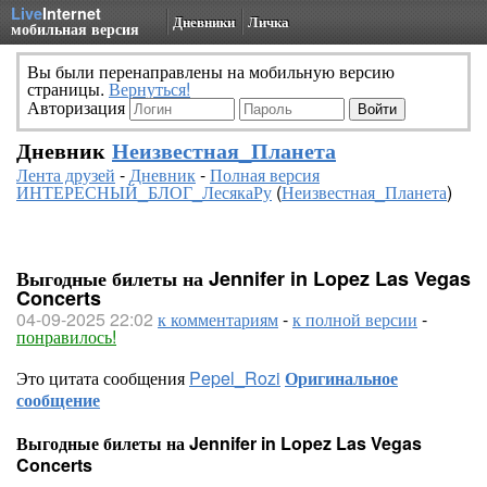
Live
Internet
Дневники
Личка
мобильная версия
Вы были перенаправлены на мобильную версию
страницы.
Вернуться!
Авторизация
Дневник
Неизвестная_Планета
Лента друзей
-
Дневник
-
Полная версия
ИНТЕРЕСНЫЙ_БЛОГ_ЛесякаРу
(
Неизвестная_Планета
)
Выгодные билеты на Jennifer in Lopez Las Vegas
Concerts
04-09-2025 22:02
к комментариям
-
к полной версии
-
понравилось!
Это цитата сообщения
Pepel_Rozi
Оригинальное
сообщение
Выгодные билеты на Jennifer in Lopez Las Vegas
Concerts