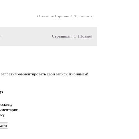
Ответить
С цитатой
В цитатник
»
Страницы:
[1] [
Новые
]
 запретил комментировать свои записи Анонимам!
у:
 ссылку
омментарии
нку