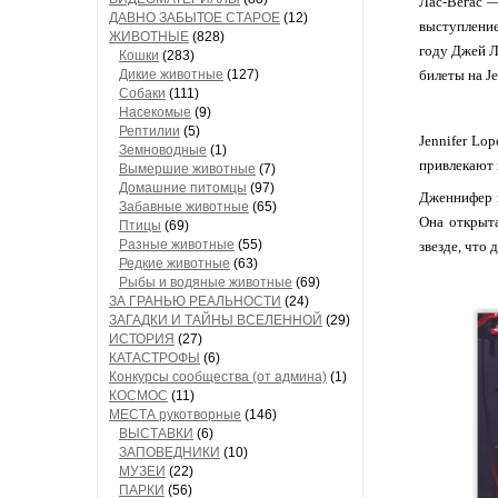
Лас-Вегас —
ДАВНО ЗАБЫТОЕ СТАРОЕ
(12)
выступление
ЖИВОТНЫЕ
(828)
году Джей Л
Кошки
(283)
Дикие животные
(127)
билеты на Je
Собаки
(111)
Насекомые
(9)
Рептилии
(5)
Jennifer Lo
Земноводные
(1)
привлекают 
Вымершие животные
(7)
Домашние питомцы
(97)
Дженнифер в
Забавные животные
(65)
Она открыта
Птицы
(69)
Разные животные
(55)
звезде, что
Редкие животные
(63)
Рыбы и водяные животные
(69)
ЗА ГРАНЬЮ РЕАЛЬНОСТИ
(24)
ЗАГАДКИ И ТАЙНЫ ВСЕЛЕННОЙ
(29)
ИСТОРИЯ
(27)
КАТАСТРОФЫ
(6)
Конкурсы сообщества (от админа)
(1)
КОСМОС
(11)
МЕСТА рукотворные
(146)
ВЫСТАВКИ
(6)
ЗАПОВЕДНИКИ
(10)
МУЗЕИ
(22)
ПАРКИ
(56)