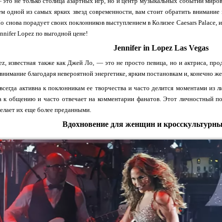
 это не только столица азартных игр, но и центр музыкальных событий миро
м одной из самых ярких звезд современности, вам стоит обратить внимание
о снова порадует своих поклонников выступлением в Колизее Caesars Palace, 
nnifer Lopez по выгодной цене!
Jennifer in Lopez Las Vegas
pez, известная также как Джей Ло, — это не просто певица, но и актриса, про
внимание благодаря невероятной энергетике, ярким постановкам и, конечно ж
сегда активна к поклонникам ее творчества и часто делится моментами из 
 к общению и часто отвечает на комментарии фанатов. Этот личностный по
 делает их еще более преданными.
Вдохновение для женщин и кросскультурн