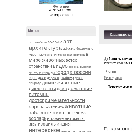
Фото дня
20:34 24.10.2016
Фотографий: 1
Метки
-
Комментироват
арт
америка
автомобили
архитектура
африка
бездомные
в
животные
белки
букмекерская контора
Добавить комм
мире животных
ветер
Введите свое имя и
видео
странствий
вороны
высотка
города россии
генетика
гибриды
горы
дели
джайпур
Регистрация
дикая
деревья
дикие животные
природа
Текст коммен
домашние
дикие кошки
дома
питомцы
достопримечательности
животные
европа
живопись
забавные животные
зима
зоопарк
игровые автоматы
индия
израиль
игры
Проверка орфог
интересное
интересное о кошках