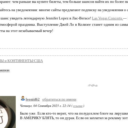
заранее: чем раньше вы купите билеты, тем больше шансов найти их по более ни
айтесь на уведомления: многие сайты предлагают подписку на уведомления о
 шанс увидеть легендарную Jennifer Lopez в Лас-Вегасе!
Las Vegas Concerts
— 
тмосферой праздника. Выступление Джей Ло в Колизее станет одним из самых
леты на этот незабываемый вечер!
НЫ и КОНТИНЕНТЫ/США
ователю
leonid62
обратиться по имени
Четверг, 04 Сентября 2025 г. 22:14 (
ссылка
)
Было уже. Если кто-то верит, что на полудохлом блоге на лирушк
В АМЕРИКУ БЛЯТЬ, то он дурак. Если он заплатил за рекламу хотя