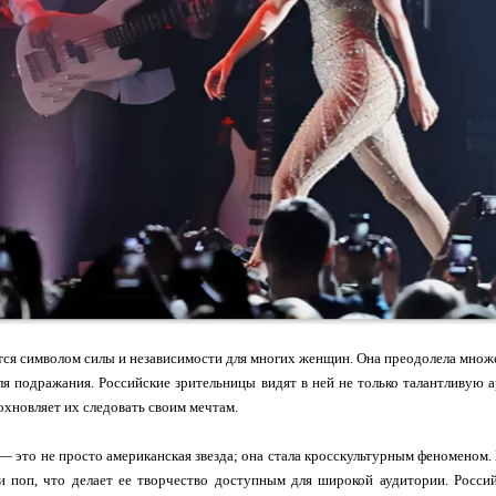
тся символом силы и независимости для многих женщин. Она преодолела множес
я подражания. Российские зрительницы видят в ней не только талантливую а
дохновляет их следовать своим мечтам.
 это не просто американская звезда; она стала кросскультурным феноменом. 
 поп, что делает ее творчество доступным для широкой аудитории. Россий