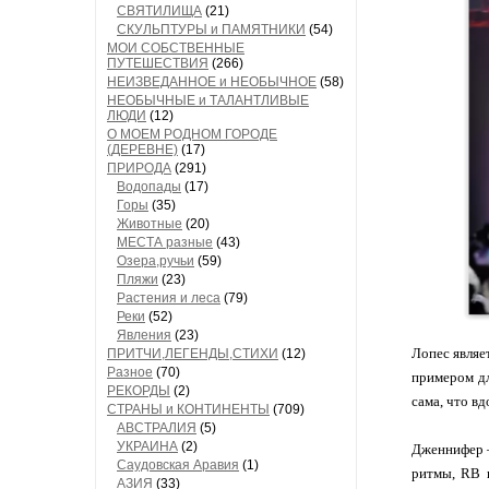
СВЯТИЛИЩА
(21)
СКУЛЬПТУРЫ и ПАМЯТНИКИ
(54)
МОИ СОБСТВЕННЫЕ
ПУТЕШЕСТВИЯ
(266)
НЕИЗВЕДАННОЕ и НЕОБЫЧНОЕ
(58)
НЕОБЫЧНЫЕ и ТАЛАНТЛИВЫЕ
ЛЮДИ
(12)
О МОЕМ РОДНОМ ГОРОДЕ
(ДЕРЕВНЕ)
(17)
ПРИРОДА
(291)
Водопады
(17)
Горы
(35)
Животные
(20)
МЕСТА разные
(43)
Озера,ручьи
(59)
Пляжи
(23)
Растения и леса
(79)
Реки
(52)
Явления
(23)
Лопес являе
ПРИТЧИ,ЛЕГЕНДЫ,СТИХИ
(12)
Разное
(70)
примером дл
РЕКОРДЫ
(2)
сама, что в
СТРАНЫ и КОНТИНЕНТЫ
(709)
АВСТРАЛИЯ
(5)
УКРАИНА
(2)
Дженнифер —
Саудовская Аравия
(1)
ритмы, RB и
АЗИЯ
(33)