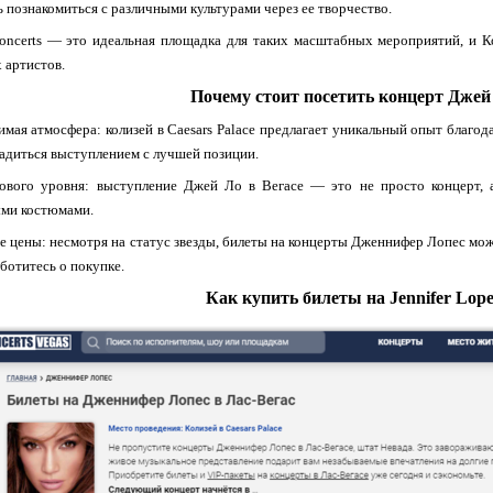
 познакомиться с различными культурами через ее творчество.
oncerts — это идеальная площадка для таких масштабных мероприятий, и Ко
 артистов.
Почему стоит посетить концерт Джей
имая атмосфера: колизей в Caesars Palace предлагает уникальный опыт благод
адиться выступлением с лучшей позиции.
ового уровня: выступление Джей Ло в Вегасе — это не просто концерт, 
ыми костюмами.
е цены: несмотря на статус звезды, билеты на концерты Дженнифер Лопес мо
аботитесь о покупке.
Как купить билеты на Jennifer Lop