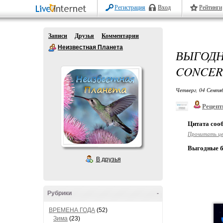
Регистрация
Вход
Рейтинги
Записи
Друзья
Комментарии
Неизвестная Планета
ВЫГОДН
CONCER
Четверг, 04 Сентя
Рецепт
Цитата со
Прочитать ц
Выгодные би
В друзья
Рубрики
-
ВРЕМЕНА ГОДА
(52)
Зима
(23)