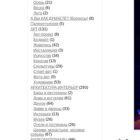
Осень
(21)
Весна
(6)
Лето
(2)
А ВЫ КАК ДУМАЕТЕ? (Вопросы)
(8)
Палеонтология
(5)
АРТ
(131)
Арт-проект
(8)
Бодиарт
(1)
Живопись
(42)
Инсталляция
(3)
Искусство
(34)
Креатив
(13)
Скульптуры
(29)
Стрит-арт
(1)
Фото-арт
(5)
Художники
(53)
АРХИТЕКТУРА,ИНТЕРЬЕР
(293)
Бары и рестораны
(2)
Дома и коттеджи
(61)
Другое
(64)
Замки и дворцы
(33)
Интерьер
(13)
Музеи
(26)
Отели и гостиницы
(26)
Церкви, монастыри, часовни,
соборы
(67)
ВИДЕОМАТЕРИАЛЫ
(88)