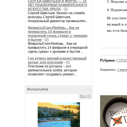
СЕРГЕЙ ШМОТЬЕВ И ФОРЭС — 15
3. Покупка 
ЛЕТ ПОДДЕРЖКИ КАМНЕРЕЗНОГО
ИСКУССТВА УРАЛА
-
(0)
4. Подписыв
Сергей Шмотьев: бизнес на службе
культуры Сергей Шмотьев,
Не упустите
генеральный директор промышлен...
музыкой и а
Февраль/Снег/Любовь... Как не
вас есть би
превратить 14 февраля в
очередной «день сурка» с уроками
и бытом
-
(0)
Февраль/Снег/Любовь... Как не
превратить 14 февраля в очередной
«день сурка» с уроками и бытом ...
Где купить мягкий и качественный
Рубрики:
СТРА
ротанг для плетения
-
(0)
Плетение из ротанга – это
Понравилось:
1 польз
увлекательное хобби, которое
позволяет создавать уникал...
Фотоальбом
-
Все (1)