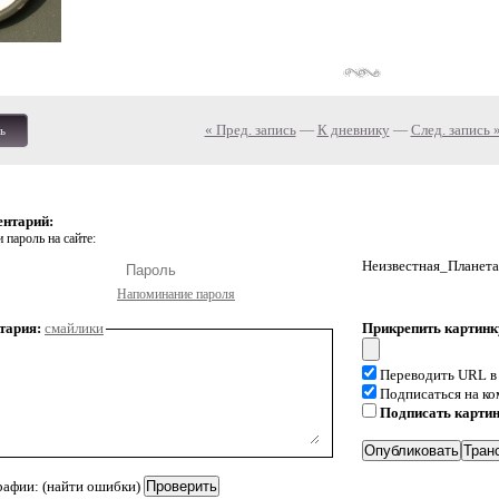
« Пред. запись
—
К дневнику
—
След. запись 
ь
ентарий:
 пароль на сайте:
Неизвестная_Планета
Напоминание пароля
тария:
смайлики
Прикрепить картинк
Переводить URL в
Подписаться на к
Подписать карти
рафии: (найти ошибки)