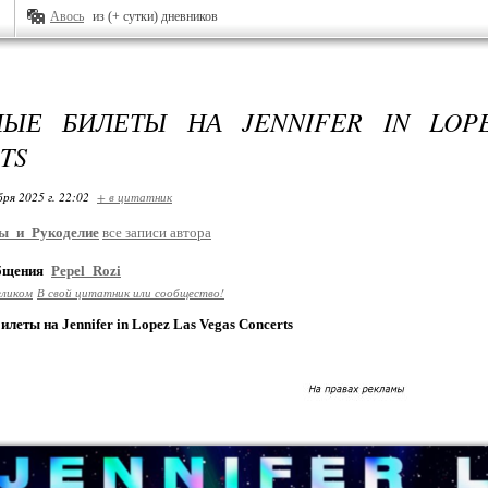
Авось
из (+ сутки) дневников
ЫЕ БИЛЕТЫ НА JENNIFER IN LOP
TS
бря 2025 г. 22:02
+ в цитатник
ы_и_Рукоделие
все записи автора
общения
Pepel_Rozi
еликом
В свой цитатник или сообщество!
леты на Jennifer in Lopez Las Vegas Concerts