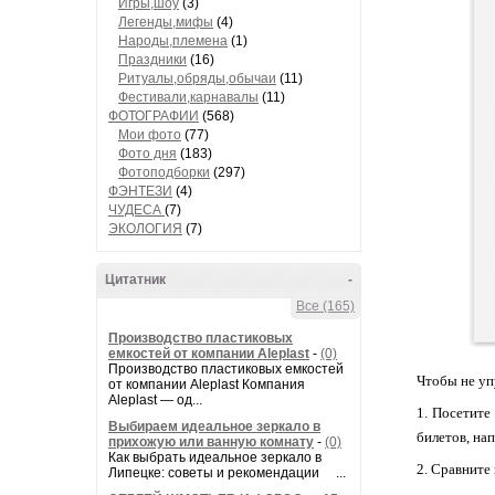
Игры,шоу
(3)
Легенды,мифы
(4)
Народы,племена
(1)
Праздники
(16)
Ритуалы,обряды,обычаи
(11)
Фестивали,карнавалы
(11)
ФОТОГРАФИИ
(568)
Мои фото
(77)
Фото дня
(183)
Фотоподборки
(297)
ФЭНТЕЗИ
(4)
ЧУДЕСА
(7)
ЭКОЛОГИЯ
(7)
Цитатник
-
Все (165)
Производство пластиковых
емкостей от компании Aleplast
-
(0)
Производство пластиковых емкостей
Чтобы не уп
от компании Aleplast Компания
Aleplast — од...
1. Посетите
Выбираем идеальное зеркало в
билетов, нап
прихожую или ванную комнату
-
(0)
Как выбрать идеальное зеркало в
2. Сравните
Липецке: советы и рекомендации ...