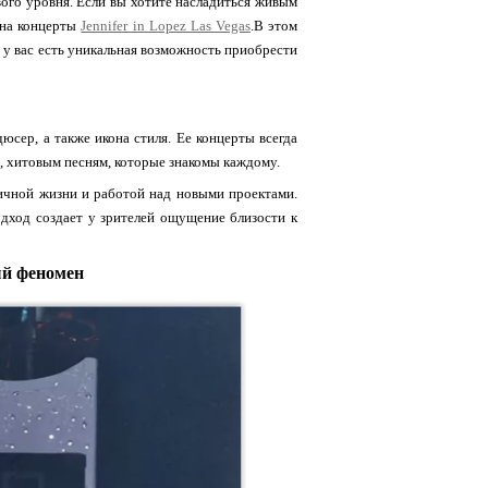
вого уровня. Если вы хотите насладиться живым
 на концерты
Jennifer in Lopez Las Vegas
.В этом
и у вас есть уникальная возможность приобрести
дюсер, а также икона стиля. Ее концерты всегда
е, хитовым песням, которые знакомы каждому.
личной жизни и работой над новыми проектами.
дход создает у зрителей ощущение близости к
ый феномен