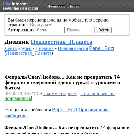
Live
Internet
Дневники
Личка
мобильная версия
Вы были перенаправлены на мобильную версию
страницы.
Вернуться!
Авторизация
Дневник
Неизвестная_Планета
Лента друзей
-
Дневник
-
Полная версия
Pepel_Rozi
(
Неизвестная_Планета
)
Февраль/Снег/Любовь... Как не превратить 14
февраля в очередной «день сурка» с уроками и
бытом
09-02-2026 21:06
к комментариям
-
к полной версии
-
понравилось!
Это цитата сообщения
Pepel_Rozi
Оригинальное
сообщение
Февраль/Снег/Любовь... Как не превратить 14 февраля в
очередной «день сурка» с уроками и бытом