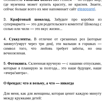
где мужчина может купить красоту, не краснея. Знаете,
сейчас больше всего их мне напоминает сайт
eteapparel
.
3.
Крафтовый шоколад.
Забудьте про коробки из
супермаркета — это для родительского комитета! Шоколад с
солью или чили — это вкус жизни...
4.
Суккуленты.
В отличие от срезанных роз (которые
завянут/умрут через три дня), эти малыши в горшках —
символ того, что любовь требует заботы, но она
вечнозеленая.
5.
Фотокнига.
Склеенная вручную — с нашими отпусками,
которые я планирую за полгода... это наше будущее, наше
«вчера/завтра».
О брендах: что я возьму, а что — никогда
Для меня, как для женщины, которая ценит каждую минуту
между кружками детей: