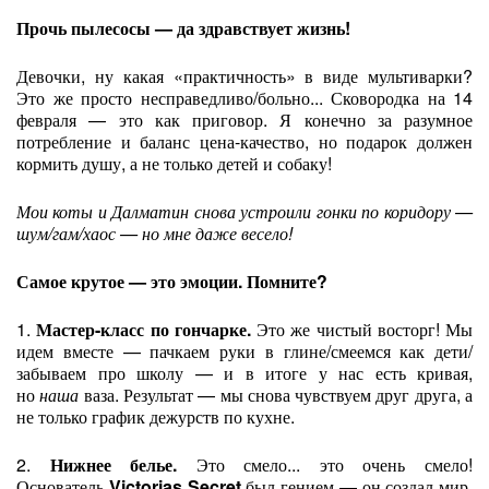
Прочь пылесосы — да здравствует жизнь!
Девочки, ну какая «практичность» в виде мультиварки?
Это же просто несправедливо/больно... Сковородка на 14
февраля — это как приговор. Я конечно за разумное
потребление и баланс цена-качество, но подарок должен
кормить душу, а не только детей и собаку!
Мои коты и Далматин снова устроили гонки по коридору —
шум/гам/хаос — но мне даже весело!
Самое крутое — это эмоции. Помните?
1.
Мастер-класс по гончарке.
Это же чистый восторг! Мы
идем вместе — пачкаем руки в глине/смеемся как дети/
забываем про школу — и в итоге у нас есть кривая,
но
наша
ваза. Результат — мы снова чувствуем друг друга, а
не только график дежурств по кухне.
2.
Нижнее белье.
Это смело... это очень смело!
Основатель
Victorias Secret
был гением — он создал мир,