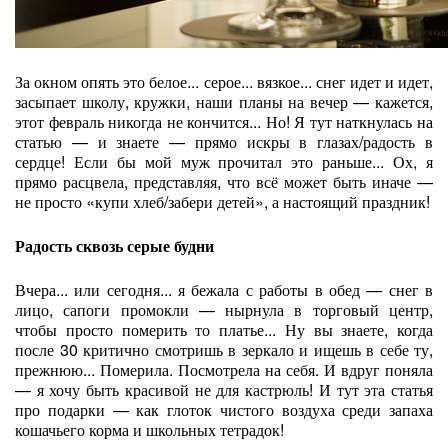
За окном опять это белое... серое... вязкое... снег идет и идет,
засыпает школу, кружки, наши планы на вечер — кажется,
этот февраль никогда не кончится... Но! Я тут наткнулась на
статью — и знаете — прямо искры в глазах/радость в
сердце! Если бы мой муж прочитал это раньше... Ох, я
прямо расцвела, представляя, что всё может быть иначе —
не просто «купи хлеб/забери детей», а настоящий праздник!
Радость сквозь серые будни
Вчера... или сегодня... я бежала с работы в обед — снег в
лицо, сапоги промокли — нырнула в торговый центр,
чтобы просто померить то платье... Ну вы знаете, когда
после 30 критично смотришь в зеркало и ищешь в себе ту,
прежнюю... Померила. Посмотрела на себя. И вдруг поняла
— я хочу быть красивой не для кастрюль! И тут эта статья
про подарки — как глоток чистого воздуха среди запаха
кошачьего корма и школьных тетрадок!