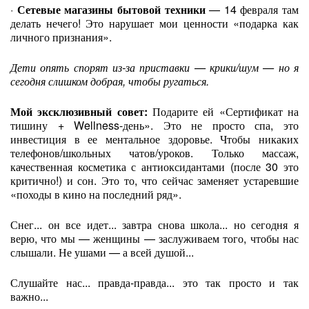
·
Сетевые магазины бытовой техники
— 14 февраля там
делать нечего! Это нарушает мои ценности «подарка как
личного признания».
Дети опять спорят из-за приставки — крики/шум — но я
сегодня слишком добрая, чтобы ругаться.
Мой эксклюзивный совет:
Подарите ей «Сертификат на
тишину + Wellness-день». Это не просто спа, это
инвестиция в ее ментальное здоровье. Чтобы никаких
телефонов/школьных чатов/уроков. Только массаж,
качественная косметика с антиоксидантами (после 30 это
критично!) и сон. Это то, что сейчас заменяет устаревшие
«походы в кино на последний ряд».
Снег... он все идет... завтра снова школа... но сегодня я
верю, что мы — женщины — заслуживаем того, чтобы нас
слышали. Не ушами — а всей душой...
Слушайте нас... правда-правда... это так просто и так
важно...