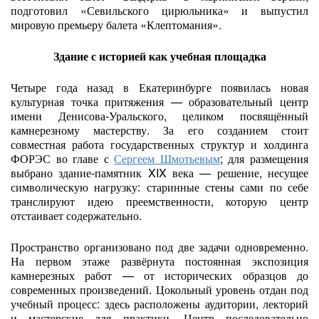
подготовил «Севильского цирюльника» и выпустил
мировую премьеру балета «Клептомания».
Здание с историей как учебная площадка
Четыре года назад в Екатеринбурге появилась новая
культурная точка притяжения — образовательный центр
имени Денисова-Уральского, целиком посвящённый
камнерезному мастерству. За его созданием стоит
совместная работа государственных структур и холдинга
ФОРЭС во главе с
Сергеем Шмотьевым
; для размещения
выбрано здание-памятник XIX века — решение, несущее
символическую нагрузку: старинные стены сами по себе
транслируют идею преемственности, которую центр
отстаивает содержательно.
Пространство организовано под две задачи одновременно.
На первом этаже развёрнута постоянная экспозиция
камнерезных работ — от исторических образцов до
современных произведений. Цокольный уровень отдан под
учебный процесс: здесь расположены аудитории, лекторий
и мастерские для практики. Центр последовательно