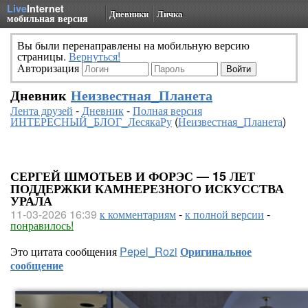
Live
Internet
Дневники
Личка
мобильная версия
Вы были перенаправлены на мобильную версию
страницы.
Вернуться!
Авторизация
Дневник
Неизвестная_Планета
Лента друзей
-
Дневник
-
Полная версия
ИНТЕРЕСНЫЙ_БЛОГ_ЛесякаРу
(
Неизвестная_Планета
)
СЕРГЕЙ ШМОТЬЕВ И ФОРЭС — 15 ЛЕТ
ПОДДЕРЖКИ КАМНЕРЕЗНОГО ИСКУССТВА
УРАЛА
11-03-2026 16:39
к комментариям
-
к полной версии
-
понравилось!
Это цитата сообщения
Pepel_Rozi
Оригинальное
сообщение