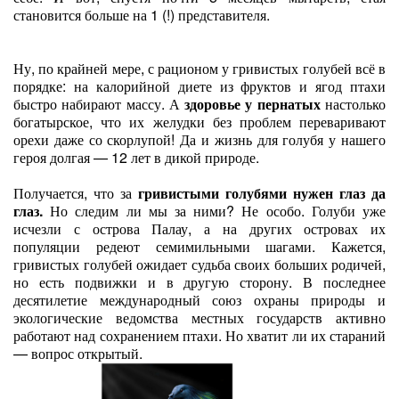
становится больше на 1 (!) представителя.
Ну, по крайней мере, с рационом у гривистых голубей всё в
порядке: на калорийной диете из фруктов и ягод птахи
быстро набирают массу. А
здоровье у пернатых
настолько
богатырское, что их желудки без проблем переваривают
орехи даже со скорлупой! Да и жизнь для голубя у нашего
героя долгая — 12 лет в дикой природе.
Получается, что за
гривистыми голубями нужен глаз да
глаз.
Но следим ли мы за ними? Не особо. Голуби уже
исчезли с острова Палау, а на других островах их
популяции редеют семимильными шагами. Кажется,
гривистых голубей ожидает судьба своих больших родичей,
но есть подвижки и в другую сторону. В последнее
десятилетие международный союз охраны природы и
экологические ведомства местных государств активно
работают над сохранением птахи. Но хватит ли их стараний
— вопрос открытый.