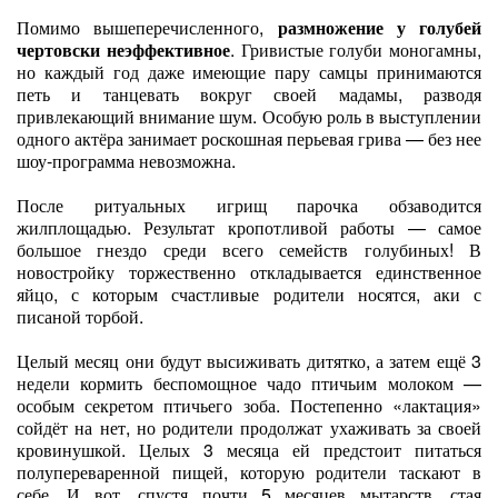
Помимо вышеперечисленного,
размножение у голубей
чертовски неэффективное
. Гривистые голуби моногамны,
но каждый год даже имеющие пару самцы принимаются
петь и танцевать вокруг своей мадамы, разводя
привлекающий внимание шум. Особую роль в выступлении
одного актёра занимает роскошная перьевая грива — без нее
шоу-программа невозможна.
После ритуальных игрищ парочка обзаводится
жилплощадью. Результат кропотливой работы — самое
большое гнездо среди всего семейств голубиных! В
новостройку торжественно откладывается единственное
яйцо, с которым счастливые родители носятся, аки с
писаной торбой.
Целый месяц они будут высиживать дитятко, а затем ещё 3
недели кормить беспомощное чадо птичьим молоком —
особым секретом птичьего зоба. Постепенно «лактация»
сойдёт на нет, но родители продолжат ухаживать за своей
кровинушкой. Целых 3 месяца ей предстоит питаться
полупереваренной пищей, которую родители таскают в
себе. И вот, спустя почти 5 месяцев мытарств, стая