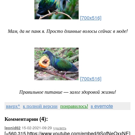
[700x516]
Мам, да не панк я. Просто длинные волосы сейчас в моде!
[700x516]
Правильное питание — залог здоровой жизни!
вверх^
к полной версии
понравилось!
в evernote
Комментарии (4):
15-02-2021-09:29
удалить
leonid62
[=560,315,https://www.youtube.com/embed/9SofNeOxxNE]