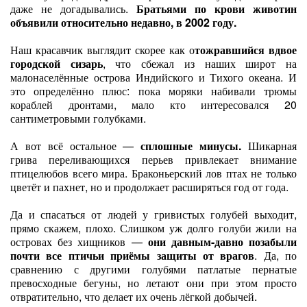
даже не догадывались.
Братьями по крови животин
объявили относительно недавно, в 2002 году.
Наш красавчик выглядит скорее как о
тожравшийся вдвое
городской сизарь
, что сбежал из наших широт на
малонаселённые острова Индийского и Тихого океана. И
это определённо плюс: пока моряки набивали трюмы
кораблей дронтами, мало кто интересовался 20
сантиметровыми голубками.
А вот всё остальное —
сплошные минусы.
Шикарная
грива переливающихся перьев привлекает внимание
птицелюбов всего мира. Браконьерский лов птах не только
цветёт и пахнет, но и продолжает расширяться год от года.
Да и спасаться от людей у гривистых голубей выходит,
прямо скажем, плохо. Слишком уж долго голуби жили на
островах без хищников —
они давным-давно позабыли
почти все птичьи приёмы защиты от врагов
. Да, по
сравнению с другими голубями патлатые пернатые
превосходные бегуны, но летают они при этом просто
отвратительно, что делает их очень лёгкой добычей.