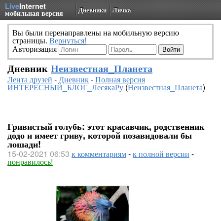
Live
Internet
Дневники
Личка
мобильная версия
Вы были перенаправлены на мобильную версию
страницы.
Вернуться!
Авторизация
Дневник
Неизвестная_Планета
Лента друзей
-
Дневник
-
Полная версия
ИНТЕРЕСНЫЙ_БЛОГ_ЛесякаРу
(
Неизвестная_Планета
)
Гривистый голубь: этот красавчик, родственник
додо и имеет гриву, которой позавидовали бы
лошади!
15-02-2021 06:53
к комментариям
-
к полной версии
-
понравилось!