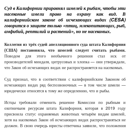
Суд в Калифорнии приравнял шмелей к рыбам, чтобы эти
насекомые имели право на охрану как вид. В
калифорнийском законе об исчезающих видах (CESA)
говорится о защите только «птиц, млекопитающих, рыб,
амфибий, рептилий и растений», но не насекомых.
Коллегия из трёх судей апелляционного суда штата Калифорния
(США) постановила, что шмелей следует считать рыбами.
Поводом для этого необычного решения стал иск от
производителей миндаля, цитрусовых и хлопка — они утверждали,
что Закон об исчезающих видах не распространяется на насекомых.
Суд признал, что в соответствии с калифорнийским Законом об
исчезающих видах ряд беспозвоночных — в том числе шмели —
юридически относятся к тому же определению, что и рыбы.
Истцы требовали отменить решение Комиссии по рыбным и
охотничьим ресурсам штата Калифорния, которая в 2019 году
присвоила статус охраняемых животных четырём видам шмелей,
хотя на насекомых Закон об исчезающих видах распространяться не
должен. В свою очередь юристы ответчика заявили, что положения