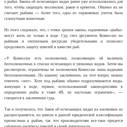
о рыбах Закона об исчезающих видах ранее уже использовались для
того, чтобы защищать моллюсков, раков и креветок. Обычно их не
считают рыбами — более того, одна из охраняемых улиток была
сухопутным животным.
Из этого следовало, что, с точки зрения закона, охраняемые «рыбы»
могут жить не только в воде. Суд счел аргументы Комиссии по
рыбным и охотничьим ресурсам убедительными и позволил
продолжить защиту шмелей в качестве рыб.
«У Комиссии есть полномочия, позволяющие ей включать
беспозвоночных в списки исчезающих и уязвимых видов. Затем мы
рассмотрели, ограничены ли полномочия Комиссии лишь водными
беспозвоночными. По нашему заключению, на этот вопрос можно
ответить «нет». Хотя под рыбами обычно подразумеваются виды,
живущие в воде, термин, использованный законодателями в
определении рыбы в главе 45, не настолько ограничен», —
говорится в заключении суда.
Так и получилось, что Закон об исчезающих видах на насекомых не
распространяется, но шмели в данной юридической классификации
причислены к рыбам, так что производителям все-таки придется
соблюдать интересы шмелей в своей деятельности.