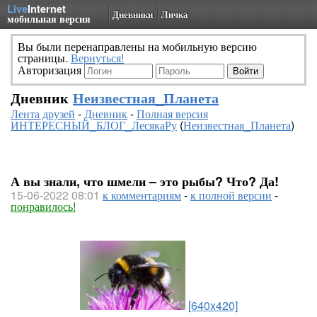
Live
Internet
Дневники
Личка
мобильная версия
Вы были перенаправлены на мобильную версию
страницы.
Вернуться!
Авторизация
Дневник
Неизвестная_Планета
Лента друзей
-
Дневник
-
Полная версия
ИНТЕРЕСНЫЙ_БЛОГ_ЛесякаРу
(
Неизвестная_Планета
)
А вы знали, что шмели – это рыбы? Что? Да!
15-06-2022 08:01
к комментариям
-
к полной версии
-
понравилось!
[640x420]