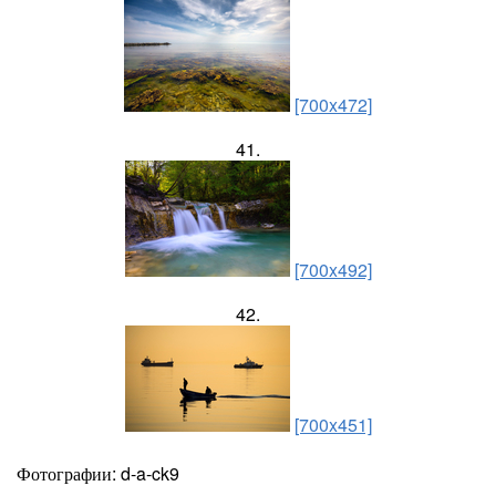
[700x472]
41.
[700x492]
42.
[700x451]
Фотографии: d-a-ck9