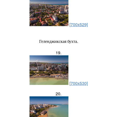
[700x529]
Геленджикская бухта.
19.
[700x530]
20.