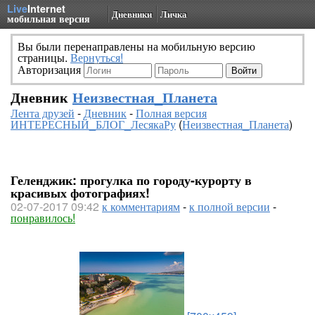
Live
Internet
Дневники
Личка
мобильная версия
Вы были перенаправлены на мобильную версию
страницы.
Вернуться!
Авторизация
Дневник
Неизвестная_Планета
Лента друзей
-
Дневник
-
Полная версия
ИНТЕРЕСНЫЙ_БЛОГ_ЛесякаРу
(
Неизвестная_Планета
)
Геленджик: прогулка по городу-курорту в
красивых фотографиях!
02-07-2017 09:42
к комментариям
-
к полной версии
-
понравилось!