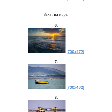
Закат на море.
6.
[700x472]
7.
[700x462]
8.