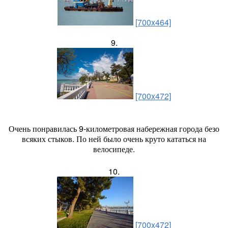
[700x464]
9.
[700x472]
Очень понравилась 9-километровая набережная города безо
всяких стыков. По ней было очень круто кататься на
велосипеде.
10.
[700x472]