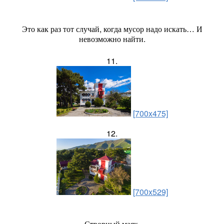
Это как раз тот случай, когда мусор надо искать… И
невозможно найти.
11.
[700x475]
12.
[700x529]
Створный маяк.