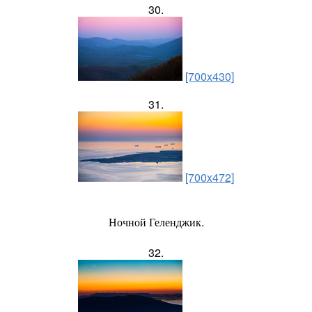
30.
[700x430]
31.
[700x472]
Ночной Геленджик.
32.