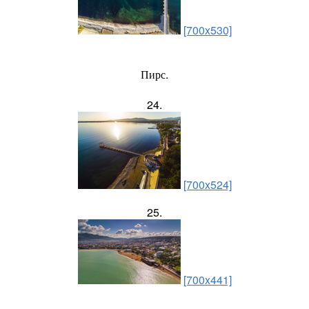
[700x530]
Пирс.
24.
[700x524]
25.
[700x441]