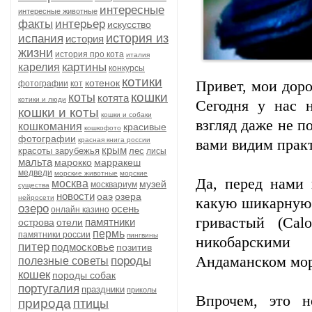
интересные
интересные животные
факты
интерьер
искусство
история из
испания
история
жизни
история про кота
италия
картины
карелия
конкурсы
котики
котенок
Привет, мои дор
фотографии
кот
кошки
коты
котята
котики и люди
Сегодня у нас 
кошки и коты
кошки и собаки
взгляд даже не п
кошкомания
красивые
кошкофото
фотографии
красная книга россии
вами видим прак
крым
красоты зарубежья
лес
лисы
мальта
марокко
марракеш
медведи
морские животные
морские
Да, перед нами 
москва
музей
москвариум
существа
новости
оаэ
озера
нейросети
какую шикарную 
озеро
осень
онлайн казино
гривастый (Cal
памятники
острова
отели
пермь
памятники россии
пингвины
никобарскими
питер
подмосковье
позитив
Андаманском море
породы
полезные советы
кошек
породы собак
португалия
праздники
приколы
Впрочем, это н
природа
птицы