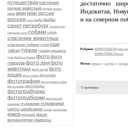
путешествия
достаточно шир
растения
редкие животные
редкие птицы
Индокитая, Новую
реки
реки россии
река
и на северном по
россия
рыбы
рыба
руны
санкт-петербург
скульптуры
собаки
собор
смешные коты
спасение животных
сша
спасение собаки
стихи
Рубрики:
ЖИВОТНЫЕ/Редкие жи
туризм
тайган
украина
турция
ЖИВОТНЫЕ/Птицы
фото
фото
утки
факты о кошках
фото дня
фото
городов
Метки:
птицы
голуби
редки
животных
фото
фото котов
кошек
фотограф
фото собак
фотографии
фотографии собак
фотографы
фотография
Страницы:
фотоподборка
фотоподборки
фотосессия
художники
художник
хищники
цветы
швейцария
щенки
эзотерика
юмор
яркое
япония
великолепие природы