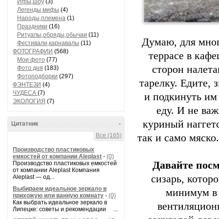
Игры,шоу
(3)
Легенды,мифы
(4)
Народы,племена
(1)
Праздники
(16)
Ритуалы,обряды,обычаи
(11)
Думаю, для мног
Фестивали,карнавалы
(11)
ФОТОГРАФИИ
(568)
террасе в кафе
Мои фото
(77)
сторон налета
Фото дня
(183)
Фотоподборки
(297)
тарелку. Едите, 
ФЭНТЕЗИ
(4)
ЧУДЕСА
(7)
и подкинуть им 
ЭКОЛОГИЯ
(7)
еду. И не ва
куриный наггет
Цитатник
-
Все (165)
так и само мяско
Производство пластиковых
емкостей от компании Aleplast
-
(0)
Давайте посм
Производство пластиковых емкостей
от компании Aleplast Компания
сизарь, которо
Aleplast — од...
Выбираем идеальное зеркало в
минимум в 
прихожую или ванную комнату
-
(0)
Как выбрать идеальное зеркало в
вентиляцион
Липецке: советы и рекомендации ...