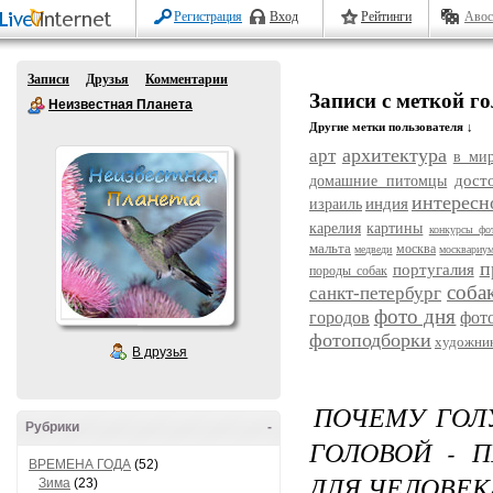
Регистрация
Вход
Рейтинги
Авос
Записи
Друзья
Комментарии
Записи с меткой г
Неизвестная Планета
Другие метки пользователя ↓
архитектура
арт
в ми
дост
домашние питомцы
интересн
индия
израиль
карелия
картины
конкурсы фо
мальта
москва
медведи
москвариу
п
португалия
породы собак
соба
санкт-петербург
фото дня
городов
фот
фотоподборки
художни
В друзья
ПОЧЕМУ ГОЛУ
Рубрики
-
ГОЛОВОЙ - 
ВРЕМЕНА ГОДА
(52)
ДЛЯ ЧЕЛОВЕК
Зима
(23)