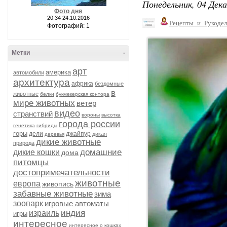
Понедельник, 04 Дека
Фото дня
20:34 24.10.2016
Рецепты_и_Рукодел
Фотографий: 1
Метки
-
арт
америка
автомобили
архитектура
африка
бездомные
в
животные
белки
букмекерская контора
мире животных
ветер
видео
странствий
вороны
высотка
города россии
генетика
гибриды
горы
дели
джайпур
дикая
деревья
дикие животные
природа
домашние
дикие кошки
дома
питомцы
достопримечательности
животные
европа
живопись
забавные животные
зима
зоопарк
игровые автоматы
индия
израиль
игры
интересное
интересное о кошках