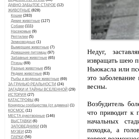
ДАВНО ЗАБЫТОЕ СТАРОЕ
(12)
ЖИВОТНЫЕ
(828)
Кошки
(283)
Дикие животные
(127)
Собаки
(111)
Насекомые
(9)
Рептилии
(5)
Земноводные
(1)
Вымершие животные
(7)
Недуг, застав
Домашние питомцы
(97)
Забавные животные
(65)
извращать шею п
Птицы
(69)
Ньюкасла или псе
Разные животные
(55)
Редкие животные
(63)
это заболевание 
Рыбы и водяные животные
(69)
ЗА ГРАНЬЮ РЕАЛЬНОСТИ
(24)
весны.
ЗАГАДКИ И ТАЙНЫ ВСЕЛЕННОЙ
(29)
ИСТОРИЯ
(27)
КАТАСТРОФЫ
(6)
Возбудитель бол
Конкурсы сообщества (от админа)
(1)
КОСМОС
(11)
что приводит к 
МЕСТА рукотворные
(146)
начальных стад
ВЫСТАВКИ
(6)
ЗАПОВЕДНИКИ
(10)
походка, а гол
МУЗЕИ
(22)
ПАРКИ
(56)
теряет возможнос