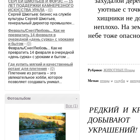
захудалой дере
СЕРГЕЙ ШМОТЬЕВ И ФОРЭС — 15
ЛЕТ ПОДДЕРЖКИ КАМНЕРЕЗНОГО
уютные с точк
ИСКУССТВА УРАЛА
-
(0)
Сергей Шмотьев: бизнес на службе
хищники не до
культуры Сергей Шмотьев,
генеральный директор промышлен...
неплохо. На зе
Февраль/Снег/Любовь... Как не
небе тоже опасно
превратить 14 февраля в
очередной «день сурка» с уроками
и бытом
-
(0)
Февраль/Снег/Любовь... Как не
превратить 14 февраля в очередной
«день сурка» с уроками и бытом ...
Где купить мягкий и качественный
ротанг для плетения
-
(0)
Рубрики:
ЖИВОТНЫЕ/Птицы
Плетение из ротанга – это
увлекательное хобби, которое
Метки:
птицы
голуби
интер
позволяет создавать уникал...
Фотоальбом
-
Все (1)
РЕДКИЙ И К
ДОБЫВАЮТ 
УКРАШЕНИЙ!