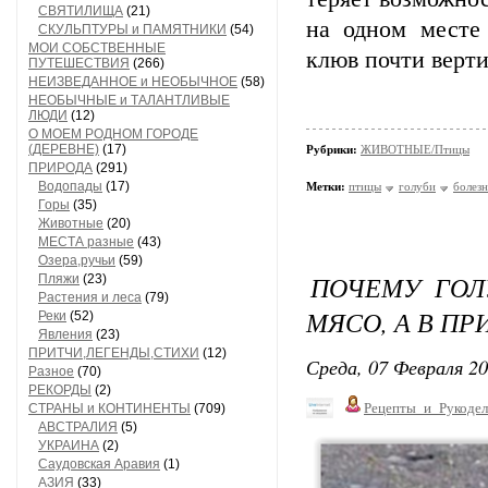
СВЯТИЛИЩА
(21)
на одном месте
СКУЛЬПТУРЫ и ПАМЯТНИКИ
(54)
МОИ СОБСТВЕННЫЕ
клюв почти верти
ПУТЕШЕСТВИЯ
(266)
НЕИЗВЕДАННОЕ и НЕОБЫЧНОЕ
(58)
НЕОБЫЧНЫЕ и ТАЛАНТЛИВЫЕ
ЛЮДИ
(12)
О МОЕМ РОДНОМ ГОРОДЕ
(ДЕРЕВНЕ)
(17)
Рубрики:
ЖИВОТНЫЕ/Птицы
ПРИРОДА
(291)
Водопады
(17)
Метки:
птицы
голуби
болез
Горы
(35)
Животные
(20)
МЕСТА разные
(43)
Озера,ручьи
(59)
ПОЧЕМУ ГОЛ
Пляжи
(23)
Растения и леса
(79)
МЯСО, А В ПРИ
Реки
(52)
Явления
(23)
ПРИТЧИ,ЛЕГЕНДЫ,СТИХИ
(12)
Среда, 07 Февраля 20
Разное
(70)
РЕКОРДЫ
(2)
Рецепты_и_Рукодел
СТРАНЫ и КОНТИНЕНТЫ
(709)
АВСТРАЛИЯ
(5)
УКРАИНА
(2)
Саудовская Аравия
(1)
АЗИЯ
(33)