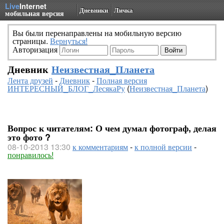
Live
Internet
Дневники
Личка
мобильная версия
Вы были перенаправлены на мобильную версию
страницы.
Вернуться!
Авторизация
Дневник
Неизвестная_Планета
Лента друзей
-
Дневник
-
Полная версия
ИНТЕРЕСНЫЙ_БЛОГ_ЛесякаРу
(
Неизвестная_Планета
)
Вопрос к читателям: О чем думал фотограф, делая
это фото ?
08-10-2013 13:30
к комментариям
-
к полной версии
-
понравилось!