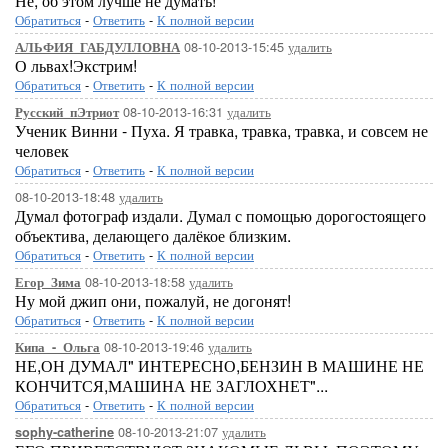
Не, об этом лучше не думать!
Обратиться
-
Ответить
-
К полной версии
08-10-2013-15:45
удалить
АЛЬФИЯ_ГАБДУЛЛОВНА
О львах!Экстрим!
Обратиться
-
Ответить
-
К полной версии
08-10-2013-16:31
удалить
Русский_пЭтриот
Ученик Винни - Пуха. Я травка, травка, травка, и совсем не
человек
Обратиться
-
Ответить
-
К полной версии
08-10-2013-18:48
удалить
Думал фотограф издали. Думал с помощью дорогостоящего
объектива, делающего далёкое близким.
Обратиться
-
Ответить
-
К полной версии
08-10-2013-18:58
удалить
Егор_Зима
Ну мой джип они, пожалуй, не догонят!
Обратиться
-
Ответить
-
К полной версии
08-10-2013-19:46
удалить
Кипа_-_Ольга
НЕ,ОН ДУМАЛ" ИНТЕРЕСНО,БЕНЗИН В МАШИНЕ НЕ
КОНЧИТСЯ,МАШИНА НЕ ЗАГЛОХНЕТ"...
Обратиться
-
Ответить
-
К полной версии
08-10-2013-21:07
удалить
sophy-catherine