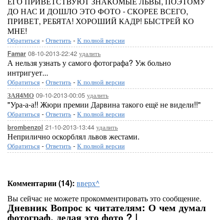
ЕГО ПРИВЕТСТВУЮТ ЗНАКОМЫЕ ЛЬВЫ, ПОЭТОМУ
ДО НАС И ДОШЛО ЭТО ФОТО - СКОРЕЕ ВСЕГО,
ПРИВЕТ, РЕБЯТА! ХОРОШИЙ КАДР! БЫСТРЕЙ КО
МНЕ!
Обратиться
-
Ответить
-
К полной версии
08-10-2013-22:42
удалить
Famar
А нельзя узнать у самого фотографа? Уж больно
интригует...
Обратиться
-
Ответить
-
К полной версии
09-10-2013-00:05
удалить
ЗАЯ4МО
"Ура-а-а!! Жюри премии Дарвина такого ещё не видели!!"
Обратиться
-
Ответить
-
К полной версии
21-10-2013-13:44
удалить
brombenzol
Неприлично оскорблял львов жестами.
Обратиться
-
Ответить
-
К полной версии
Комментарии (14):
вверх^
Вы сейчас не можете прокомментировать это сообщение.
Дневник Вопрос к читателям: О чем думал
фотограф, делая это фото ? |