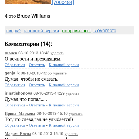
[700x484]
Фото Bruce Williams
вверх^
к полной версии
понравилось!
в evernote
Комментарии (14):
08-10-2013-13:43
удалить
леолев
О вечности и преходящем.
Обратиться
-
Ответить
-
К полной версии
08-10-2013-13:55
удалить
genja_k
Думал, чтобы не смазать.
Обратиться
-
Ответить
-
К полной версии
08-10-2013-14:29
удалить
irinatishonova
Думал,что попал.....
Обратиться
-
Ответить
-
К полной версии
08-10-2013-15:16
удалить
Ирина_Маркова
Тот,что слева,гад,не улыбается!)
Обратиться
-
Ответить
-
К полной версии
08-10-2013-15:19
удалить
Мадам_Елена