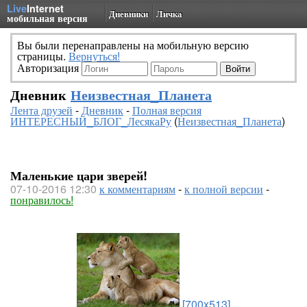
Live
Internet
Дневники
Личка
мобильная версия
Вы были перенаправлены на мобильную версию
страницы.
Вернуться!
Авторизация
Дневник
Неизвестная_Планета
Лента друзей
-
Дневник
-
Полная версия
ИНТЕРЕСНЫЙ_БЛОГ_ЛесякаРу
(
Неизвестная_Планета
)
Маленькие цари зверей!
07-10-2016 12:30
к комментариям
-
к полной версии
-
понравилось!
[700x513]