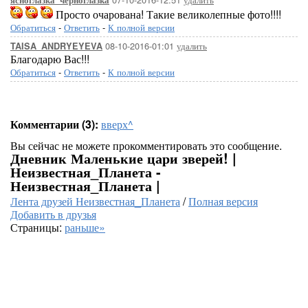
ясноглазка_черноглазка
Просто очарована! Такие великолепные фото!!!!
Обратиться
-
Ответить
-
К полной версии
08-10-2016-01:01
удалить
TAISA_ANDRYEYEVA
Благодарю Вас!!!
Обратиться
-
Ответить
-
К полной версии
Комментарии (3):
вверх^
Вы сейчас не можете прокомментировать это сообщение.
Дневник Маленькие цари зверей! |
Неизвестная_Планета -
Неизвестная_Планета |
Лента друзей Неизвестная_Планета
/
Полная версия
Добавить в друзья
Страницы:
раньше»