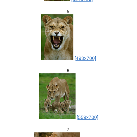
5.
[493x700]
6.
[559x700]
7.