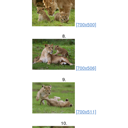
[700x500]
8.
[700x506]
9.
[700x511]
10.