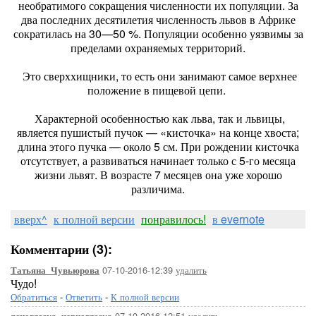
необратимого сокращения численности их популяции. За
два последних десятилетия численность львов в Африке
сократилась на 30—50 %. Популяции особенно уязвимы за
пределами охраняемых территорий.
Это сверххищники, то есть они занимают самое верхнее
положение в пищевой цепи.
Характерной особенностью как льва, так и львицы,
является пушистый пучок — «кисточка» на конце хвоста;
длина этого пучка — около 5 см. При рождении кисточка
отсутствует, а развиваться начинает только с 5-го месяца
жизни львят. В возрасте 7 месяцев она уже хорошо
различима.
вверх^
к полной версии
понравилось!
в evernote
Комментарии (3):
07-10-2016-12:39
удалить
Татьяна_Чувьюрова
Чудо!
Обратиться
-
Ответить
-
К полной версии
07-10-2016-12:51
удалить