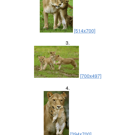
[514x700]
3.
[700x497]
4.
[394x700]