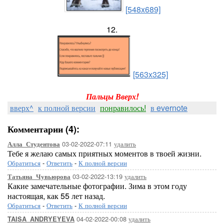
[548x689]
12.
[563x325]
Пальцы Вверх!
вверх^
к полной версии
понравилось!
в evernote
Комментарии (4):
03-02-2022-07:11
удалить
Алла_Студентова
Тебе я желаю самых приятных моментов в твоей жизни.
Обратиться
-
Ответить
-
К полной версии
03-02-2022-13:19
удалить
Татьяна_Чувьюрова
Какие замечательные фотографии. Зима в этом году
настоящая, как 55 лет назад.
Обратиться
-
Ответить
-
К полной версии
04-02-2022-00:08
удалить
TAISA_ANDRYEYEVA