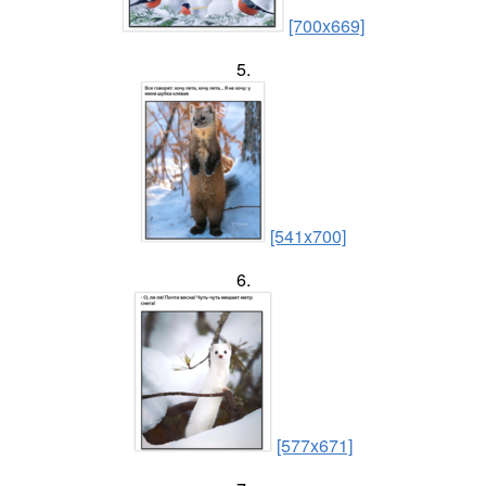
[700x669]
5.
[541x700]
6.
[577x671]