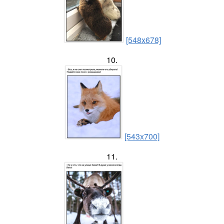
[548x678]
10.
[543x700]
11.