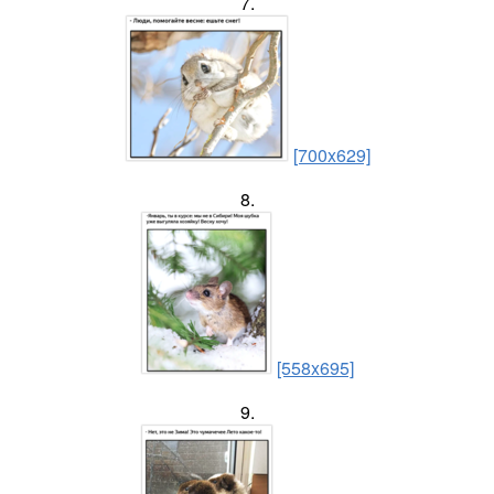
7.
[700x629]
8.
[558x695]
9.