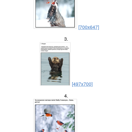
[700x647]
3.
[497x700]
4.