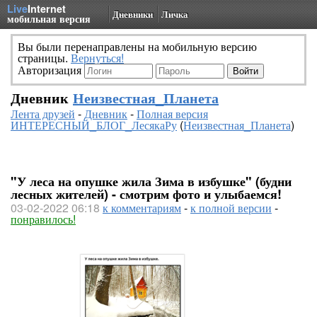
Live
Internet
Дневники
Личка
мобильная версия
Вы были перенаправлены на мобильную версию
страницы.
Вернуться!
Авторизация
Дневник
Неизвестная_Планета
Лента друзей
-
Дневник
-
Полная версия
ИНТЕРЕСНЫЙ_БЛОГ_ЛесякаРу
(
Неизвестная_Планета
)
"У леса на опушке жила Зима в избушке" (будни
лесных жителей) - смотрим фото и улыбаемся!
03-02-2022 06:18
к комментариям
-
к полной версии
-
понравилось!