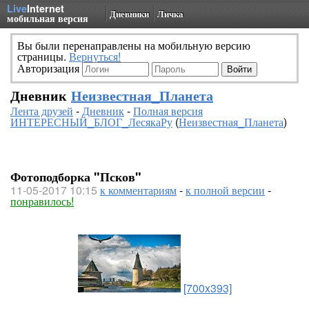
Live
Internet
Дневники
Личка
мобильная версия
Вы были перенаправлены на мобильную версию
страницы.
Вернуться!
Авторизация
Дневник
Неизвестная_Планета
Лента друзей
-
Дневник
-
Полная версия
ИНТЕРЕСНЫЙ_БЛОГ_ЛесякаРу
(
Неизвестная_Планета
)
Фотоподборка "Псков"
11-05-2017 10:15
к комментариям
-
к полной версии
-
понравилось!
[700x393]