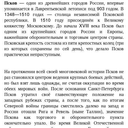
Псков
— один из древнейших городов России, впервые
упоминается в Лаврентьевской летописи под 903 годом. В
1348—1510 годах — столица независимой Псковской
республики. В 1510 году присоединён к Великому
княжеству Московскому. До начала XVIII века Псков был
одним из крупнейших городов России и Европы,
важнейшим оборонительным и торговым центром страны.
Псковская крепость состояла из пяти крепостных колец (три
из которых сохранены по сей день), что делало Псков
практически неприступным.
На протяжении всей своей многовековой истории Псков не
раз становился центром ведения крупных боевых действий,
но был взят лишь однажды, не считая оккупации во время
обеих мировых войн. После основания Санкт-Петербурга
Псков утратил своё главенствующее положение на
западных рубежах страны, а после того, как по итогам
Северной войны границы сместились далеко на запад и
России отошли Рига и Ревель (ныне Таллин), значение
Пскова как торгового и оборонительного пункта
окончательно упало. Во время Великой Отечественной