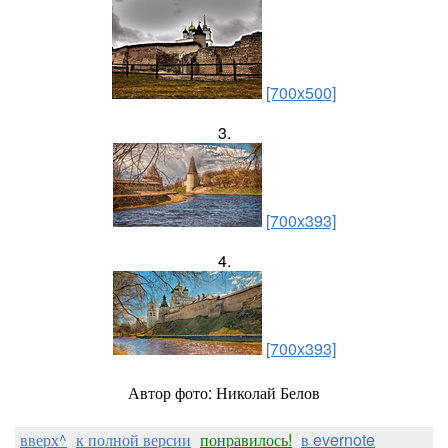
[700x500]
3.
[700x393]
4.
[700x393]
Автор фото: Николай Белов
вверх^
к полной версии
понравилось!
в evernote