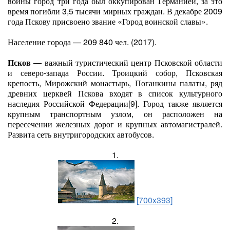
войны город три года был оккупирован Германией, за это
время погибли 3,5 тысячи мирных граждан. В декабре 2009
года Пскову присвоено звание «Город воинской славы».
Население города — 209 840 чел. (2017).
Псков
— важный туристический центр Псковской области
и северо-запада России. Троицкий собор, Псковская
крепость, Мирожский монастырь, Поганкины палаты, ряд
древних церквей Пскова входят в список культурного
наследия Российской Федерации[9]. Город также является
крупным транспортным узлом, он расположен на
пересечении железных дорог и крупных автомагистралей.
Развита сеть внутригородских автобусов.
1.
[700x393]
2.