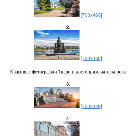
[700x463]
2.
[700x462]
Красивые фотографии Твери и достопримечательности
3.
[700x329]
4.