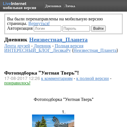
Live
Internet
Дневники
Личка
мобильная версия
Вы были перенаправлены на мобильную версию
страницы.
Вернуться!
Авторизация
Дневник
Неизвестная_Планета
Лента друзей
-
Дневник
-
Полная версия
ИНТЕРЕСНЫЙ_БЛОГ_ЛесякаРу
(
Неизвестная_Планета
)
Фотоподборка "Уютная Тверь"!
17-08-2017 12:26
к комментариям
-
к полной версии
-
понравилось!
Фотоподборка "Уютная Тверь"
1.