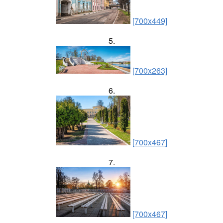
[700x449]
5.
[700x263]
6.
[700x467]
7.
[700x467]