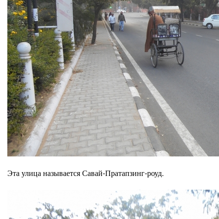
Эта улица называется Савай-Пратапзинг-роуд.