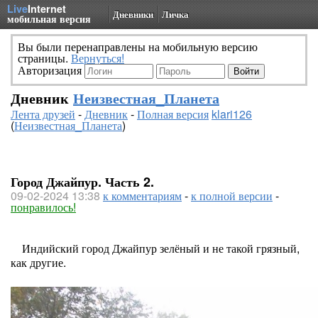
Live
Internet
Дневники
Личка
мобильная версия
Вы были перенаправлены на мобильную версию
страницы.
Вернуться!
Авторизация
Дневник
Неизвестная_Планета
Лента друзей
-
Дневник
-
Полная версия
klari126
(
Неизвестная_Планета
)
Город Джайпур. Часть 2.
09-02-2024 13:38
к комментариям
-
к полной версии
-
понравилось!
Индийский город Джайпур зелёный и не такой грязный,
как другие.