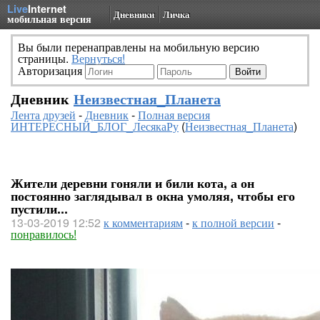
Live
Internet
Дневники
Личка
мобильная версия
Вы были перенаправлены на мобильную версию
страницы.
Вернуться!
Авторизация
Дневник
Неизвестная_Планета
Лента друзей
-
Дневник
-
Полная версия
ИНТЕРЕСНЫЙ_БЛОГ_ЛесякаРу
(
Неизвестная_Планета
)
Жители деревни гоняли и били кота, а он
постоянно заглядывал в окна умоляя, чтобы его
пустили...
13-03-2019 12:52
к комментариям
-
к полной версии
-
понравилось!