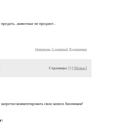
предать...животные не предают...
Ответить
С цитатой
В цитатник
»
Страницы:
[1] [
Новые
]
 запретил комментировать свои записи Анонимам!
у: