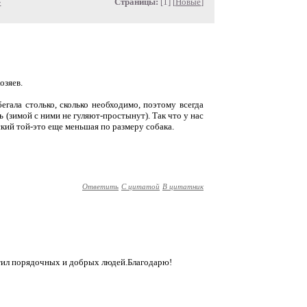
»
Страницы:
[1] [
Новые
]
озяев.
гала столько, сколько необходимо, поэтому всегда
 (зимой с ними не гуляют-простынут). Так что у нас
кий той-это еще меньшая по размеру собака.
Ответить
С цитатой
В цитатник
етил порядочных и добрых людей.Благодарю!