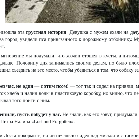
оизошла эта
грустная история
. Девушка с мужем ехали на дач
за город, увидели пса привязанного к дорожному отбойнику. М
ит.
мгновение мы подумали, что хозяин отошел в кусты, а питомца
альше. Половину дня занимались своими делам, но было плох
шил съездить на это место, чтобы убедиться в том, что собаку з
ез час, не один — с этим псом!
— тот так и сидел на привязи, 
ок хлеба и налил воды в пластиковую коробку, но видно, что пе
тывал того пойти с ним.
ешили, пусть побудет у нас.
Не знали, как его зовут, придумал
етра Налича «Lost and Forgotten».
 Лоста покормить, но он печально сидел над миской и с тоской