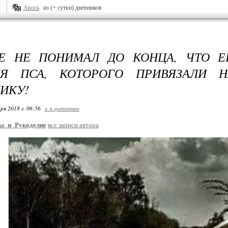
Авось
из (+ сутки) дневников
 НЕ ПОНИМАЛ ДО КОНЦА, ЧТО ЕГ
ИЯ ПСА, КОТОРОГО ПРИВЯЗАЛИ 
ИКУ!
ря 2018 г. 06:56
+ в цитатник
ы_и_Рукоделие
все записи автора