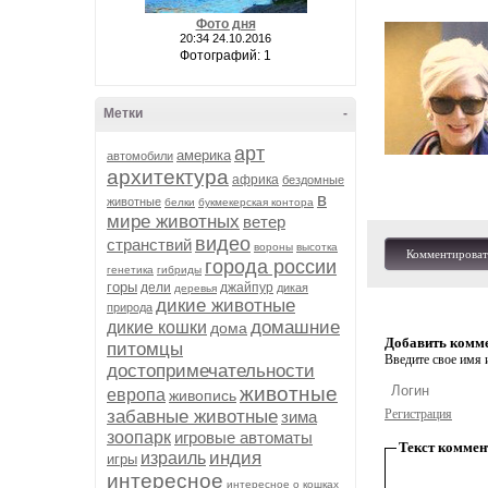
Фото дня
20:34 24.10.2016
Фотографий: 1
Метки
-
арт
америка
автомобили
архитектура
африка
бездомные
в
животные
белки
букмекерская контора
мире животных
ветер
видео
странствий
вороны
высотка
Комментироват
города россии
генетика
гибриды
горы
дели
джайпур
дикая
деревья
дикие животные
природа
домашние
дикие кошки
дома
Добавить комм
питомцы
Введите свое имя и
достопримечательности
животные
европа
живопись
забавные животные
Регистрация
зима
зоопарк
игровые автоматы
Текст коммен
индия
израиль
игры
интересное
интересное о кошках