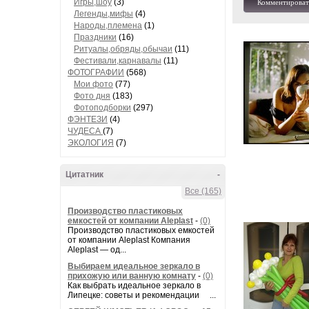
Игры,шоу
(3)
Комментироват
Легенды,мифы
(4)
Народы,племена
(1)
Праздники
(16)
Ритуалы,обряды,обычаи
(11)
Фестивали,карнавалы
(11)
ФОТОГРАФИИ
(568)
Мои фото
(77)
Фото дня
(183)
Фотоподборки
(297)
ФЭНТЕЗИ
(4)
ЧУДЕСА
(7)
ЭКОЛОГИЯ
(7)
Цитатник
-
Все (165)
Производство пластиковых
емкостей от компании Aleplast
-
(0)
Производство пластиковых емкостей
от компании Aleplast Компания
Aleplast — од...
Выбираем идеальное зеркало в
прихожую или ванную комнату
-
(0)
Как выбрать идеальное зеркало в
Липецке: советы и рекомендации ...