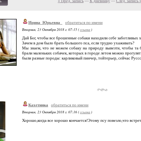
« Пред. запись
—
К дневнику
—
След. запись 
ь
Ирина_Юрьевна_
обратиться по имени
Вторник, 23 Октября 2018 г. 07:15 (
ссылка
)
Дай Бог, чтобы все брошенные собаки находили себе заботливых х
Зачем в дом было брать большого пса, если трудно ухаживать?
Мы знаем, что не можем собаку на природу вывезти, чтобы та бе
брали маленьких собачек, которых в городе летом можно прогулять
были разные породы: карликовый пинчер, тойтерьер, сейчас Руссс
Кахетинка
обратиться по имени
Вторник, 23 Октября 2018 г. 07:16 (
ссылка
)
Хорошо,когда все хорошо кончается!Этому псу повезло,что встр