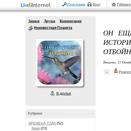
Регистрация
Вход
Рейтинги
Записи
Друзья
Комментарии
Неизвестная Планета
ОН ЕЩЕ
ИСТОР
ОТБОЙН
Вторник, 23 Октяб
Рецепт
В друзья
Рубрики
-
ВРЕМЕНА ГОДА
(52)
Зима
(23)