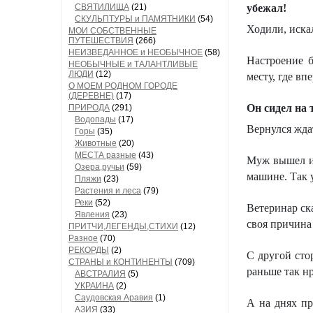
СВЯТИЛИЩА
(21)
убежал!
СКУЛЬПТУРЫ и ПАМЯТНИКИ
(54)
Ходили, искал
МОИ СОБСТВЕННЫЕ
ПУТЕШЕСТВИЯ
(266)
НЕИЗВЕДАННОЕ и НЕОБЫЧНОЕ
(58)
Настроение 
НЕОБЫЧНЫЕ и ТАЛАНТЛИВЫЕ
ЛЮДИ
(12)
месту, где вп
О МОЕМ РОДНОМ ГОРОДЕ
(ДЕРЕВНЕ)
(17)
Он сидел на 
ПРИРОДА
(291)
Водопады
(17)
Вернулся ждат
Горы
(35)
Животные
(20)
МЕСТА разные
(43)
Муж вышел из
Озера,ручьи
(59)
машине. Так 
Пляжи
(23)
Растения и леса
(79)
Реки
(52)
Ветеринар ска
Явления
(23)
своя причина 
ПРИТЧИ,ЛЕГЕНДЫ,СТИХИ
(12)
Разное
(70)
РЕКОРДЫ
(2)
С другой сто
СТРАНЫ и КОНТИНЕНТЫ
(709)
раньше так нр
АВСТРАЛИЯ
(5)
УКРАИНА
(2)
Саудовская Аравия
(1)
А на днях пр
АЗИЯ
(33)