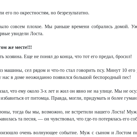
и его по окрестностям, но безрезультатно.
было совсем плохое. Мы раньше времени собрались домой. Уж
ервые увидели Лоста.
том же месте!!!
ь хозяина. Еще не понял до конца, что тот его предал, бросил!
 машины, сел рядом и что-то стал говорить псу. Минут 10 его 
у нас в доме неожиданно появился большой беспородный пес!
зал, что ему около 3-х лет и жил он явно не на улице. Мы не о
избавиться от питомца. Правда, могли, придумать и более гуман
роны, тогда бы мы, возможно, не встретили нашего Лоста! Муж 
авилась та песня, — он чувствовал, что где-то потерялась его со
оизошло очень волнующее событие. Муж с сыном и Лостом пош