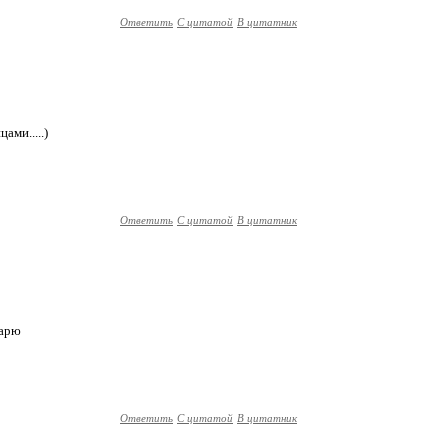
Ответить
С цитатой
В цитатник
ами.....)
Ответить
С цитатой
В цитатник
Дарю
Ответить
С цитатой
В цитатник