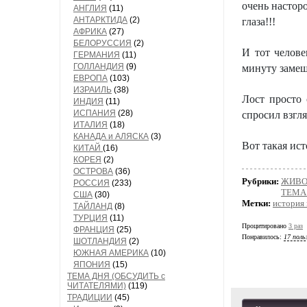
очень насторо
АНГЛИЯ
(11)
АНТАРКТИДА
(2)
глаза!!!
АФРИКА
(27)
БЕЛОРУССИЯ
(2)
И тот челове
ГЕРМАНИЯ
(11)
ГОЛЛАНДИЯ
(9)
минуту замеш
ЕВРОПА
(103)
ИЗРАИЛЬ
(38)
Лост просто 
ИНДИЯ
(11)
ИСПАНИЯ
(28)
спросил взгл
ИТАЛИЯ
(18)
КАНАДА и АЛЯСКА
(3)
Вот такая ис
КИТАЙ
(16)
КОРЕЯ
(2)
ОСТРОВА
(36)
Рубрики:
ЖИВО
РОССИЯ
(233)
ТЕМА 
США
(30)
Метки:
история 
ТАЙЛАНД
(8)
ТУРЦИЯ
(11)
Процитировано
3 раз
ФРАНЦИЯ
(25)
Понравилось:
17 поль
ШОТЛАНДИЯ
(2)
ЮЖНАЯ АМЕРИКА
(10)
ЯПОНИЯ
(15)
ТЕМА ДНЯ (ОБСУДИТЬ с
ЧИТАТЕЛЯМИ)
(119)
ТРАДИЦИИ
(45)