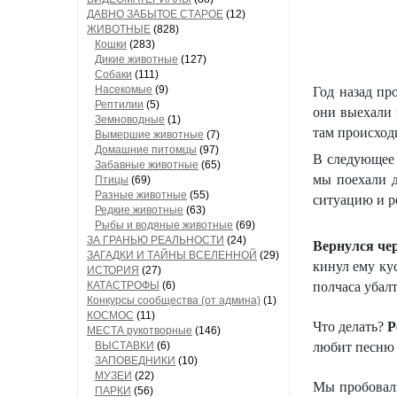
ДАВНО ЗАБЫТОЕ СТАРОЕ
(12)
ЖИВОТНЫЕ
(828)
Кошки
(283)
Дикие животные
(127)
Собаки
(111)
Насекомые
(9)
Год назад пр
Рептилии
(5)
они выехали 
Земноводные
(1)
там происход
Вымершие животные
(7)
Домашние питомцы
(97)
В следующее 
Забавные животные
(65)
мы поехали д
Птицы
(69)
Разные животные
(55)
ситуацию и ре
Редкие животные
(63)
Рыбы и водяные животные
(69)
ЗА ГРАНЬЮ РЕАЛЬНОСТИ
(24)
Вернулся чер
ЗАГАДКИ И ТАЙНЫ ВСЕЛЕННОЙ
(29)
кинул ему кус
ИСТОРИЯ
(27)
КАТАСТРОФЫ
(6)
полчаса убал
Конкурсы сообщества (от админа)
(1)
КОСМОС
(11)
Что делать?
Р
МЕСТА рукотворные
(146)
ВЫСТАВКИ
(6)
любит песню П
ЗАПОВЕДНИКИ
(10)
МУЗЕИ
(22)
Мы пробовали
ПАРКИ
(56)