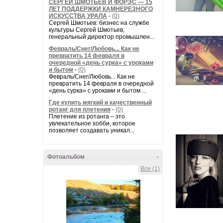
СЕРГЕЙ ШМОТЬЕВ И ФОРЭС — 15
ЛЕТ ПОДДЕРЖКИ КАМНЕРЕЗНОГО
ИСКУССТВА УРАЛА
-
(0)
Сергей Шмотьев: бизнес на службе
культуры Сергей Шмотьев,
генеральный директор промышлен...
Февраль/Снег/Любовь... Как не
превратить 14 февраля в
очередной «день сурка» с уроками
и бытом
-
(0)
Февраль/Снег/Любовь... Как не
превратить 14 февраля в очередной
«день сурка» с уроками и бытом ...
Где купить мягкий и качественный
ротанг для плетения
-
(0)
Плетение из ротанга – это
увлекательное хобби, которое
позволяет создавать уникал...
Фотоальбом
-
Все (1)