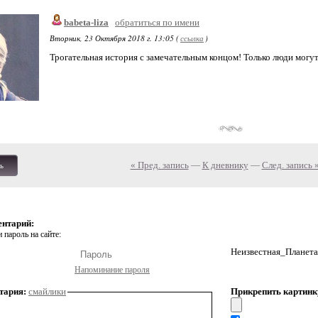
babeta-liza
обратиться по имени
Вторник, 23 Октября 2018 г. 13:05 (
ссылка
)
Трогательная история с замечательным концом! Только люди могут 
« Пред. запись
—
К дневнику
—
След. запись 
ь
ентарий:
 пароль на сайте:
Неизвестная_Планета
Напоминание пароля
тария:
смайлики
Прикрепить картинк