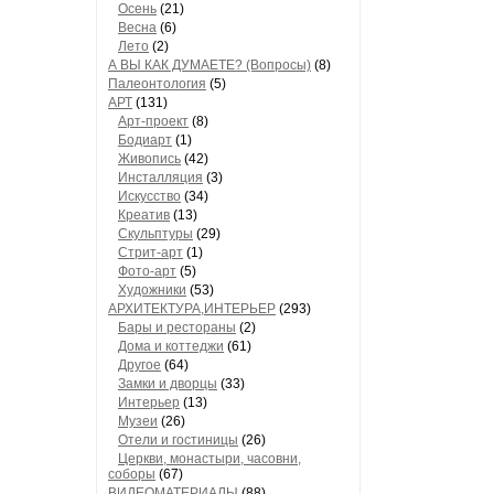
Осень
(21)
Весна
(6)
Лето
(2)
А ВЫ КАК ДУМАЕТЕ? (Вопросы)
(8)
Палеонтология
(5)
АРТ
(131)
Арт-проект
(8)
Бодиарт
(1)
Живопись
(42)
Инсталляция
(3)
Искусство
(34)
Креатив
(13)
Скульптуры
(29)
Стрит-арт
(1)
Фото-арт
(5)
Художники
(53)
АРХИТЕКТУРА,ИНТЕРЬЕР
(293)
Бары и рестораны
(2)
Дома и коттеджи
(61)
Другое
(64)
Замки и дворцы
(33)
Интерьер
(13)
Музеи
(26)
Отели и гостиницы
(26)
Церкви, монастыри, часовни,
соборы
(67)
ВИДЕОМАТЕРИАЛЫ
(88)