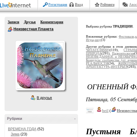
Регистрация
Вход
Рейтинги
Авос
Записи
Друзья
Комментарии
Выбрана рубрика
ТРАДИЦИИ
.
Неизвестная Планета
Вложенные рубрики:
Фестивали,к
Игры,шоу
(3)
Другие рубрики в этом дневни
ЧИТАТЕЛЯМИ)
(119),
СТРАН
ПРИРОДА
(291),
Палеонтология
(
НЕИЗВЕДАННОЕ и НЕОБЫЧН
Конкурсы сообщества (от админ
РЕАЛЬНОСТИ
(24),
ЖИВОТНЫ
АРХИТЕКТУРА,ИНТЕРЬЕР
(293)
ОГНЕННЫЙ ФЕ
Пятница, 05 Сентябр
В друзья
beil
(
Неизвестн
Рубрики
-
Пустыня Б
ВРЕМЕНА ГОДА
(52)
Зима
(23)