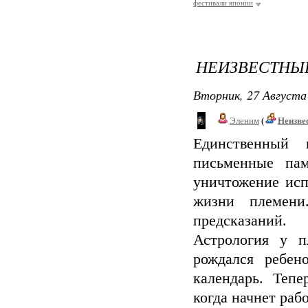
фестивали японии
НЕИЗВЕСТНЫ
Вторник, 27 Августа 
Эленим
(
Неизве
Единственный 
письменные па
уничтожение исп
жизни племени
предсказаний.
Астрология у п
рождался ребен
календарь. Тепе
когда начнет рабо