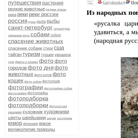
путешествия
Galyshenka
(
Неи
растения
редкие животные
редкие птицы
Из народных пов
реки
реки россии
река
россия
рыбы
рыба
«русалка цар
руны
санкт-петербург
скульптуры
удавиться, а м
собаки
собор
смешные коты
(народная русс
спасение животных
сша
спасение собаки
стихи
туризм
тайган
украина
турция
фото
фото
утки
факты о кошках
фото дня
фото
городов
животных
фото
фото котов
кошек
фотограф
фото собак
фотографии
фотографии собак
фотографы
фотография
фотоподборка
фотоподборки
фотосессия
художники
художник
хищники
цветы
швейцария
щенки
эзотерика
юмор
яркое
япония
великолепие природы