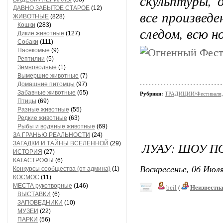
скульптуры, 
ДАВНО ЗАБЫТОЕ СТАРОЕ
(12)
все произвед
ЖИВОТНЫЕ
(828)
Кошки
(283)
следом, всю н
Дикие животные
(127)
Собаки
(111)
Насекомые
(9)
Рептилии
(5)
Земноводные
(1)
Вымершие животные
(7)
Домашние питомцы
(97)
Забавные животные
(65)
Рубрики:
ТРАДИЦИИ/Фестивали,
Птицы
(69)
Разные животные
(55)
Редкие животные
(63)
Рыбы и водяные животные
(69)
ЗА ГРАНЬЮ РЕАЛЬНОСТИ
(24)
ЗАГАДКИ И ТАЙНЫ ВСЕЛЕННОЙ
(29)
ЛУАУ: ШОУ П
ИСТОРИЯ
(27)
КАТАСТРОФЫ
(6)
Воскресенье, 06 Июля
Конкурсы сообщества (от админа)
(1)
КОСМОС
(11)
МЕСТА рукотворные
(146)
beil
(
Неизвестн
ВЫСТАВКИ
(6)
ЗАПОВЕДНИКИ
(10)
МУЗЕИ
(22)
ПАРКИ
(56)