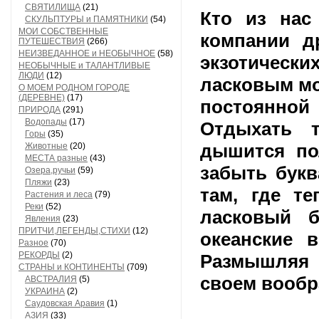
СВЯТИЛИЩА
(21)
Кто из нас
СКУЛЬПТУРЫ и ПАМЯТНИКИ
(54)
МОИ СОБСТВЕННЫЕ
компании д
ПУТЕШЕСТВИЯ
(266)
НЕИЗВЕДАННОЕ и НЕОБЫЧНОЕ
(58)
экзотическ
НЕОБЫЧНЫЕ и ТАЛАНТЛИВЫЕ
ЛЮДИ
(12)
ласковым мо
О МОЕМ РОДНОМ ГОРОДЕ
(ДЕРЕВНЕ)
(17)
постоянной 
ПРИРОДА
(291)
Водопады
(17)
Отдыхать т
Горы
(35)
Животные
(20)
дышится по
МЕСТА разные
(43)
забыть букв
Озера,ручьи
(59)
Пляжи
(23)
там, где т
Растения и леса
(79)
Реки
(52)
ласковый б
Явления
(23)
ПРИТЧИ,ЛЕГЕНДЫ,СТИХИ
(12)
океанские 
Разное
(70)
РЕКОРДЫ
(2)
Размышляя 
СТРАНЫ и КОНТИНЕНТЫ
(709)
своем вообр
АВСТРАЛИЯ
(5)
УКРАИНА
(2)
Саудовская Аравия
(1)
АЗИЯ
(33)