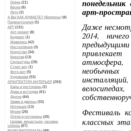
понедельник
Осень
(21)
Весна
(6)
арт-простра
Лето
(2)
А ВЫ КАК ДУМАЕТЕ? (Вопросы)
(8)
Палеонтология
(5)
Даже несмотр
АРТ
(131)
Арт-проект
(8)
2014, ничег
Бодиарт
(1)
предыдущими
Живопись
(42)
Инсталляция
(3)
привлекает
Искусство
(34)
Креатив
(13)
атмосфера,
Скульптуры
(29)
Стрит-арт
(1)
необычных
Фото-арт
(5)
инсталляций,
Художники
(53)
АРХИТЕКТУРА,ИНТЕРЬЕР
(293)
велосипеда
Бары и рестораны
(2)
Дома и коттеджи
(61)
собственнору
Другое
(64)
Замки и дворцы
(33)
Интерьер
(13)
Фестиваль к
Музеи
(26)
Отели и гостиницы
(26)
классных эта
Церкви, монастыри, часовни,
соборы
(67)
ВИДЕОМАТЕРИАЛЫ
(88)