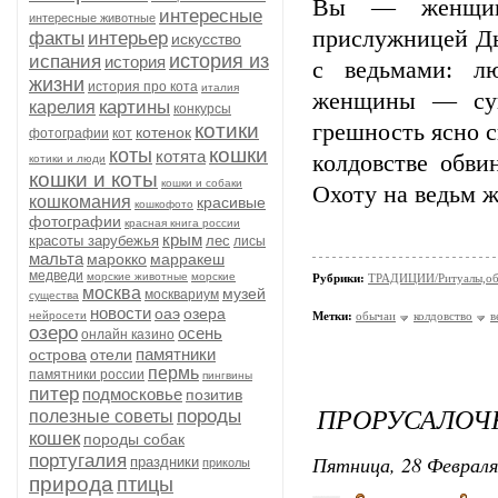
Вы — женщина
интересные
интересные животные
прислужницей Дь
факты
интерьер
искусство
история из
испания
история
с ведьмами: л
жизни
история про кота
италия
женщины — сущ
картины
карелия
конкурсы
котики
грешность ясно с
котенок
фотографии
кот
кошки
коты
котята
колдовстве обв
котики и люди
кошки и коты
кошки и собаки
Охоту на ведьм 
кошкомания
красивые
кошкофото
фотографии
красная книга россии
крым
красоты зарубежья
лес
лисы
мальта
марокко
марракеш
медведи
морские животные
морские
Рубрики:
ТРАДИЦИИ/Ритуалы,об
москва
музей
москвариум
существа
новости
оаэ
озера
нейросети
Метки:
обычаи
колдовство
в
озеро
осень
онлайн казино
памятники
острова
отели
пермь
памятники россии
пингвины
питер
подмосковье
позитив
ПРОРУСАЛОЧ
породы
полезные советы
кошек
породы собак
португалия
Пятница, 28 Февраля
праздники
приколы
природа
птицы