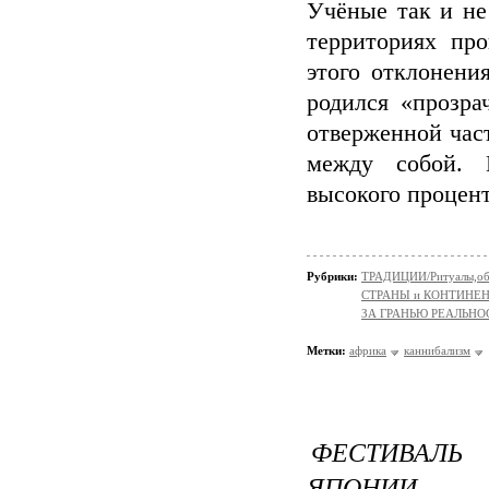
Учёные так и не
территориях про
этого отклонени
родился «прозр
отверженной час
между собой. 
высокого процент
Рубрики:
ТРАДИЦИИ/Ритуалы,об
СТРАНЫ и КОНТИНЕ
ЗА ГРАНЬЮ РЕАЛЬНО
Метки:
африка
каннибализм
ФЕСТИВАЛЬ
ЯПОНИИ