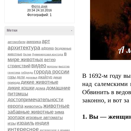
Фото дня
20:34 24.10.2016
Фотографий: 1
Метки
-
арт
америка
автомобили
архитектура
африка
бездомные
в
животные
белки
букмекерская контора
мире животных
ветер
видео
странствий
вороны
высотка
города россии
генетика
гибриды
В 1692-м году вы
горы
дели
джайпур
дикая
деревья
дикие животные
над салемскими 
природа
домашние
дикие кошки
дома
Обвинить в ведов
питомцы
достопримечательности
законно, и вот за
животные
европа
живопись
забавные животные
зима
1. Вы — женщи
зоопарк
игровые автоматы
индия
израиль
игры
интересное
интересное о кошках