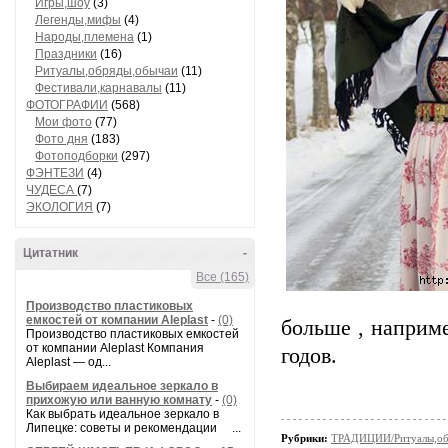
Игры,шоу
(3)
Легенды,мифы
(4)
Народы,племена
(1)
Праздники
(16)
Ритуалы,обряды,обычаи
(11)
Фестивали,карнавалы
(11)
ФОТОГРАФИИ
(568)
Мои фото
(77)
Фото дня
(183)
Фотоподборки
(297)
ФЭНТЕЗИ
(4)
ЧУДЕСА
(7)
ЭКОЛОГИЯ
(7)
Цитатник
-
Все (165)
Производство пластиковых
емкостей от компании Aleplast
-
(0)
больше , наприм
Производство пластиковых емкостей
от компании Aleplast Компания
годов.
Aleplast — од...
Выбираем идеальное зеркало в
прихожую или ванную комнату
-
(0)
Как выбрать идеальное зеркало в
Липецке: советы и рекомендации ...
Рубрики:
ТРАДИЦИИ/Ритуалы,об