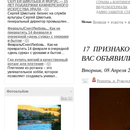
СЕРГЕЙ ШМОТЬЕВ И ФОРЭС — 15
СТРАНЫ и КОНТИНЕ
ЛЕТ ПОДДЕРЖКИ КАМНЕРЕЗНОГО
ВИДЕОМАТЕРИАЛЫ
ИСКУССТВА УРАЛА
-
(0)
ДАВНО ЗАБЫТОЕ СТ
Сергей Шмотьев: бизнес на службе
культуры Сергей Шмотьев,
генеральный директор промышлен...
Метки:
Норвегия
культура
к
Февраль/Снег/Любовь... Как не
превратить 14 февраля в
очередной «день сурка» с уроками
и бытом
-
(0)
Февраль/Снег/Любовь... Как не
17 ПРИЗНАКО
превратить 14 февраля в очередной
«день сурка» с уроками и бытом ...
ВАС ОБЪЯВИЛ
Где купить мягкий и качественный
ротанг для плетения
-
(0)
Плетение из ротанга – это
Вторник, 08 Апреля 2
увлекательное хобби, которое
позволяет создавать уникал...
Рецепты_и_Рукодел
Фотоальбом
-
Все (1)