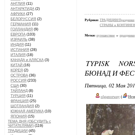
АНГЛИЯ
(11)
АНТАРКТИДА
(2)
АФРИКА
(27)
БЕЛОРУССИЯ
(2)
Рубрики:
ТРАДИЦИИ/Праздники
ГЕРМАНИЯ
(11)
СТРАНЫ и КОНТИНЕ
ГОЛЛАНДИЯ
(9)
ЕВРОПА
(103)
Метки:
путешествие
праздники
ИЗРАИЛЬ
(38)
ИНДИЯ
(11)
ИСПАНИЯ
(28)
ИТАЛИЯ
(18)
КАНАДА и АЛЯСКА
(3)
TYPISK NOR
КИТАЙ
(16)
БЮНАД И ФЕС
КОРЕЯ
(2)
ОСТРОВА
(36)
РОССИЯ
(233)
Пятница, 02 Мая 201
США
(30)
ТАЙЛАНД
(8)
ТУРЦИЯ
(11)
olganorway
(
Неи
ФРАНЦИЯ
(25)
ШОТЛАНДИЯ
(2)
ЮЖНАЯ АМЕРИКА
(10)
ЯПОНИЯ
(15)
ТЕМА ДНЯ (ОБСУДИТЬ с
ЧИТАТЕЛЯМИ)
(119)
ТРАДИЦИИ
(45)