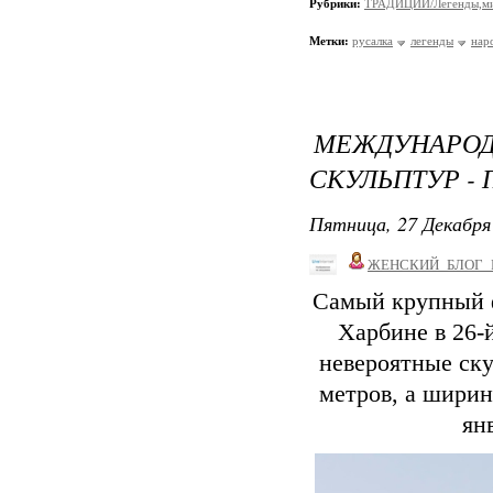
Рубрики:
ТРАДИЦИИ/Легенды,м
Метки:
русалка
легенды
нар
МЕЖДУНАР
СКУЛЬПТУР -
Пятница, 27 Декабря 
ЖЕНСКИЙ_БЛОГ_
Самый крупный ф
Харбине в 26-й
невероятные ску
метров, а ширин
ян