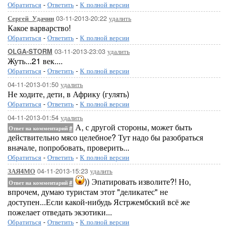
Обратиться
-
Ответить
-
К полной версии
03-11-2013-20:22
удалить
Сергей_Удачин
Какое варварство!
Обратиться
-
Ответить
-
К полной версии
03-11-2013-23:03
удалить
OLGA-STORM
Жуть...21 век....
Обратиться
-
Ответить
-
К полной версии
04-11-2013-01:50
удалить
Не ходите, дети, в Африку (гулять)
Обратиться
-
Ответить
-
К полной версии
04-11-2013-01:54
удалить
А, с другой стороны, может быть
Ответ на комментарий
#
действительно мясо целебное? Тут надо бы разобраться
вначале, попробовать, проверить...
Обратиться
-
Ответить
-
К полной версии
04-11-2013-15:23
удалить
ЗАЯ4МО
)) Эпатировать изволите?! Но,
Ответ на комментарий
#
впрочем, думаю туристам этот "деликатес" не
доступен...Если какой-нибудь Ястржембский всё же
пожелает отведать экзотики...
Обратиться
-
Ответить
-
К полной версии