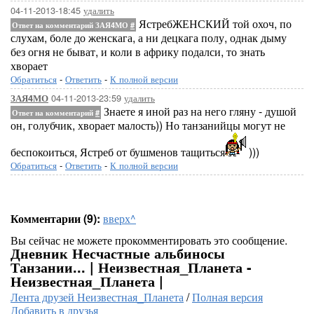
04-11-2013-18:45
удалить
ЯстребЖЕНСКИЙ той охоч, по
Ответ на комментарий ЗАЯ4МО
#
слухам, боле до женскага, а ни децкага полу, однак дыму
без огня не быват, и коли в африку подалси, то знать
хворает
Обратиться
-
Ответить
-
К полной версии
04-11-2013-23:59
удалить
ЗАЯ4МО
Знаете я иной раз на него гляну - душой
Ответ на комментарий
#
он, голубчик, хворает малость)) Но танзанийцы могут не
беспокоиться, Ястреб от бушменов тащиться
)))
Обратиться
-
Ответить
-
К полной версии
Комментарии (9):
вверх^
Вы сейчас не можете прокомментировать это сообщение.
Дневник Несчастные альбиносы
Танзании... | Неизвестная_Планета -
Неизвестная_Планета |
Лента друзей Неизвестная_Планета
/
Полная версия
Добавить в друзья