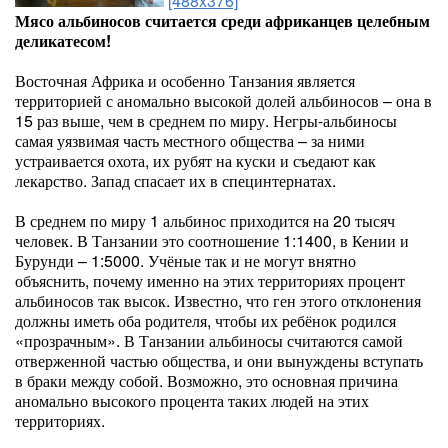
[488x376]
Мясо альбиносов считается среди африканцев целебным
деликатесом!
Восточная Африка и особенно Танзания является
территорией с аномально высокой долей альбиносов – она в
15 раз выше, чем в среднем по миру. Негры-альбиносы
самая уязвимая часть местного общества – за ними
устраивается охота, их рубят на куски и съедают как
лекарство. Запад спасает их в специнтернатах.
В среднем по миру 1 альбинос приходится на 20 тысяч
человек. В Танзании это соотношение 1:1400, в Кении и
Бурунди – 1:5000. Учёные так и не могут внятно
объяснить, почему именно на этих территориях процент
альбиносов так высок. Известно, что ген этого отклонения
должны иметь оба родителя, чтобы их ребёнок родился
«прозрачным». В Танзании альбиносы считаются самой
отверженной частью общества, и они вынуждены вступать
в браки между собой. Возможно, это основная причина
аномально высокого процента таких людей на этих
территориях.