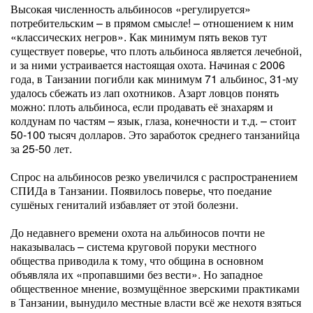
Высокая численность альбиносов «регулируется»
потребительским – в прямом смысле! – отношением к ним
«классических негров». Как минимум пять веков тут
существует поверье, что плоть альбиноса является лечебной,
и за ними устраивается настоящая охота. Начиная с 2006
года, в Танзании погибли как минимум 71 альбинос, 31-му
удалось сбежать из лап охотников. Азарт ловцов понять
можно: плоть альбиноса, если продавать её знахарям и
колдунам по частям – язык, глаза, конечности и т.д. – стоит
50-100 тысяч долларов. Это заработок среднего танзанийца
за 25-50 лет.
Спрос на альбиносов резко увеличился с распространением
СПИДа в Танзании. Появилось поверье, что поедание
сушёных гениталий избавляет от этой болезни.
До недавнего времени охота на альбиносов почти не
наказывалась – система круговой поруки местного
общества приводила к тому, что община в основном
объявляла их «пропавшими без вести». Но западное
общественное мнение, возмущённое зверскими практиками
в Танзании, вынудило местные власти всё же нехотя взяться