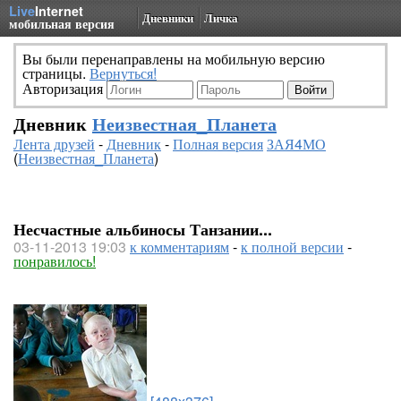
Live
Internet
Дневники
Личка
мобильная версия
Вы были перенаправлены на мобильную версию
страницы.
Вернуться!
Авторизация
Дневник
Неизвестная_Планета
Лента друзей
-
Дневник
-
Полная версия
ЗАЯ4МО
(
Неизвестная_Планета
)
Несчастные альбиносы Танзании...
03-11-2013 19:03
к комментариям
-
к полной версии
-
понравилось!