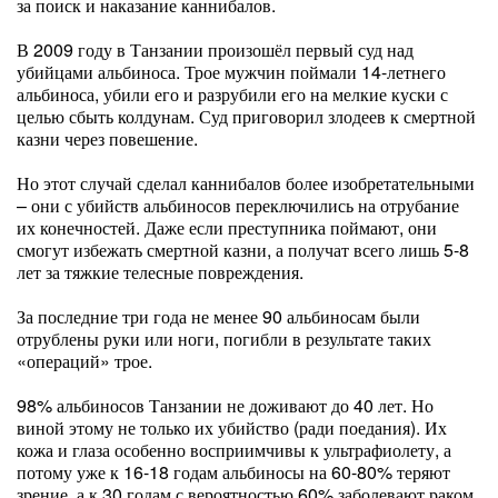
за поиск и наказание каннибалов.
В 2009 году в Танзании произошёл первый суд над
убийцами альбиноса. Трое мужчин поймали 14-летнего
альбиноса, убили его и разрубили его на мелкие куски с
целью сбыть колдунам. Суд приговорил злодеев к смертной
казни через повешение.
Но этот случай сделал каннибалов более изобретательными
– они с убийств альбиносов переключились на отрубание
их конечностей. Даже если преступника поймают, они
смогут избежать смертной казни, а получат всего лишь 5-8
лет за тяжкие телесные повреждения.
За последние три года не менее 90 альбиносам были
отрублены руки или ноги, погибли в результате таких
«операций» трое.
98% альбиносов Танзании не доживают до 40 лет. Но
виной этому не только их убийство (ради поедания). Их
кожа и глаза особенно восприимчивы к ультрафиолету, а
потому уже к 16-18 годам альбиносы на 60-80% теряют
зрение, а к 30 годам с вероятностью 60% заболевают раком