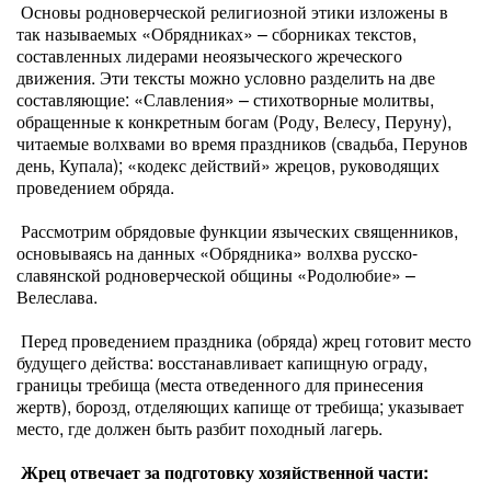
Основы родноверческой религиозной этики изложены в
так называемых «Обрядниках» – сборниках текстов,
составленных лидерами неоязыческого жреческого
движения. Эти тексты можно условно разделить на две
составляющие: «Славления» – стихотворные молитвы,
обращенные к конкретным богам (Роду, Велесу, Перуну),
читаемые волхвами во время праздников (свадьба, Перунов
день, Купала); «кодекс действий» жрецов, руководящих
проведением обряда.
Рассмотрим обрядовые функции языческих священников,
основываясь на данных «Обрядника» волхва русско-
славянской родноверческой общины «Родолюбие» –
Велеслава.
Перед проведением праздника (обряда) жрец готовит место
будущего действа: восстанавливает капищную ограду,
границы требища (места отведенного для принесения
жертв), борозд, отделяющих капище от требища; указывает
место, где должен быть разбит походный лагерь.
Жрец отвечает за подготовку хозяйственной части: