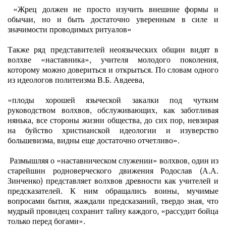
«Жрец должен не просто изучить внешние формы и
обычаи, но и быть достаточно уверенным в силе и
значимости проводимых ритуалов»
Также ряд представителей неоязыческих общин видят в
волхве «наставника», учителя молодого поколения,
которому можно довериться и открыться. По словам одного
из идеологов политеизма В.Б. Авдеева,
«плоды хорошей языческой закалки под чутким
руководством волхвов, обслуживающих, как заботливая
нянька, все стороны жизни общества, до сих пор, невзирая
на буйство христианской идеологии и изуверство
большевизма, видны еще достаточно отчетливо».
Размышляя о «наставническом служении» волхвов, один из
старейшин родноверческого движения Родослав (А.А.
Зинченко) представляет волхвов древности как учителей и
предсказателей. К ним обращались воины, мучимые
вопросами бытия, жаждали предсказаний, твердо зная, что
мудрый провидец сохранит тайну каждого, «рассудит бойца
только перед богами».