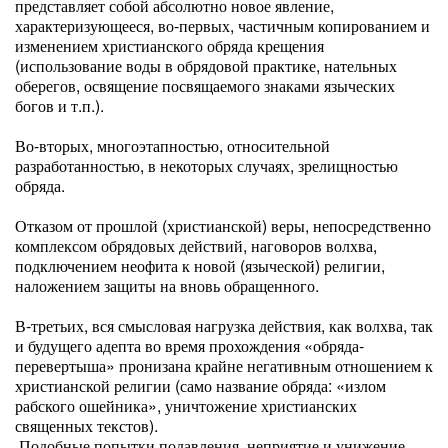
представляет собой абсолютно новое явление,
характеризующееся, во-первых, частичным копированием и
изменением христианского обряда крещения
(использование воды в обрядовой практике, нательных
оберегов, освящение посвящаемого знаками языческих
богов и т.п.).
Во-вторых, многоэтапностью, относительной
разработанностью, в некоторых случаях, зрелищностью
обряда.
Отказом от прошлой (христианской) веры, непосредственно
комплексом обрядовых действий, наговоров волхва,
подключением неофита к новой (языческой) религии,
наложением защиты на вновь обращенного.
В-третьих, вся смысловая нагрузка действия, как волхва, так
и будущего адепта во время прохождения «обряда-
перевертыша» пронизана крайне негативным отношением к
христианской религии (само название обряда: «излом
рабского ошейника», уничтожение христианских
священных текстов).
Подобные попытки подавления, неприятие и унижение