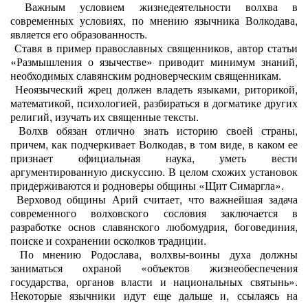
Важным условием жизнедеятельности волхва в
современных условиях, по мнению язычника Волкодава,
является его образованность.
Ставя в пример православных священников, автор статьи
«Размышления о язычестве» приводит минимум знаний,
необходимых славянским родноверческим священникам.
Неоязыческий жрец должен владеть языками, риторикой,
математикой, психологией, разбираться в догматике других
религий, изучать их священные тексты.
Волхв обязан отлично знать историю своей страны,
причем, как подчеркивает Волкодав, в том виде, в каком ее
признает официальная наука, уметь вести
аргументированную дискуссию. В целом схожих установок
придерживаются и родноверы общины «Щит Симаргла».
Верховод общины Арий считает, что важнейшая задача
современного волховского сословия заключается в
разработке основ славянского любомудрия, боговединия,
поиске и сохранении осколков традиции.
По мнению Родослава, волхвы-воины духа должны
заниматься охраной «объектов жизнеобеспечения
государства, органов власти и национальных святынь».
Некоторые язычники идут еще дальше и, ссылаясь на