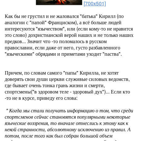
[700x501]
Как бы не грустил и не жаловался "батька" Кирилл (по
аналогии с "папой" Франциском), а всё больше людей
интересуются "язычеством", или (если кому-то не нравится
это слово) дохристианской верой наших и не только наших
предков... Значит что -то поломалось в русском
православии, если даже от него, густо разбавленного
"языческими" обрядами и приметами уходит "паства".
Причем, по словам самого "папы" Кирилла, не хотят
доверять свои души церкви служивые силовых ведомств,
где бывает очень тонка грань жизни и смерти,
спортсмены("в здоровом теле - здоровый дух")... Если кто
-то не в курсе, приведу его слова:
" Когда мы стали получать информацию о том, что среди
спортсменов сейчас становятся популярными некоторые
языческие воззрения, то вначале отнеслись к этому как к
некой странности, абсолютному исключению из правил. А
потом, после того как был собран большой объем