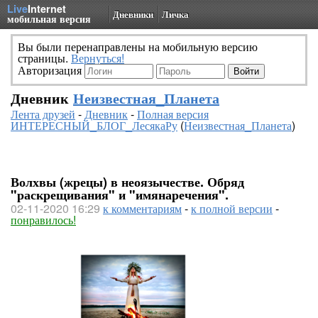
Live
Internet
Дневники
Личка
мобильная версия
Вы были перенаправлены на мобильную версию
страницы.
Вернуться!
Авторизация
Дневник
Неизвестная_Планета
Лента друзей
-
Дневник
-
Полная версия
ИНТЕРЕСНЫЙ_БЛОГ_ЛесякаРу
(
Неизвестная_Планета
)
Волхвы (жрецы) в неоязычестве. Обряд
"раскрещивания" и "имянаречения".
02-11-2020 16:29
к комментариям
-
к полной версии
-
понравилось!