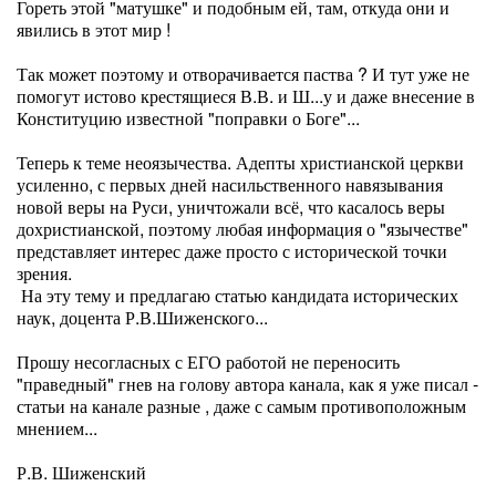
Гореть этой "матушке" и подобным ей, там, откуда они и
явились в этот мир !
Так может поэтому и отворачивается паства ? И тут уже не
помогут истово крестящиеся В.В. и Ш...у и даже внесение в
Конституцию известной "поправки о Боге"...
Теперь к теме неоязычества. Адепты христианской церкви
усиленно, с первых дней насильственного навязывания
новой веры на Руси, уничтожали всё, что касалось веры
дохристианской, поэтому любая информация о "язычестве"
представляет интерес даже просто с исторической точки
зрения.
На эту тему и предлагаю статью кандидата исторических
наук, доцента Р.В.Шиженского...
Прошу несогласных с ЕГО работой не переносить
"праведный" гнев на голову автора канала, как я уже писал -
статьи на канале разные , даже с самым противоположным
мнением...
Р.В. Шиженский