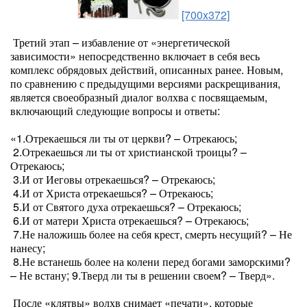
[700x372]
Третий этап – избавление от «энергетической
зависимости» непосредственно включает в себя весь
комплекс обрядовых действий, описанных ранее. Новым,
по сравнению с предыдущими версиями раскрещивания,
является своеобразный диалог волхва с посвящаемым,
включающий следующие вопросы и ответы:
«1.Отрекаешься ли ты от церкви? – Отрекаюсь;
2.Отрекаешься ли ты от христианской троицы? –
Отрекаюсь;
3.И от Иеговы отрекаешься? – Отрекаюсь;
4.И от Христа отрекаешься? – Отрекаюсь;
5.И от Святого духа отрекаешься? – Отрекаюсь;
6.И от матери Христа отрекаешься? – Отрекаюсь;
7.Не наложишь более на себя крест, смерть несущий? – Не
нанесу;
8.Не встанешь более на колени перед богами заморскими?
– Не встану; 9.Тверд ли ты в решении своем? – Тверд».
После «клятвы» волхв снимает «печати», которые