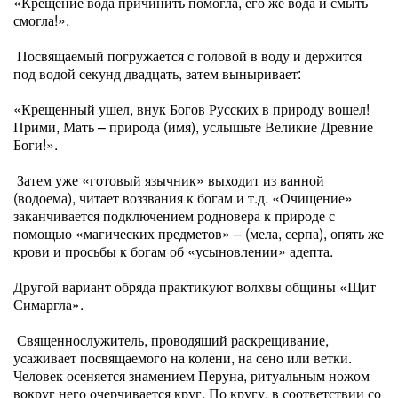
«Крещение вода причинить помогла, его же вода и смыть
смогла!».
Посвящаемый погружается с головой в воду и держится
под водой секунд двадцать, затем выныривает:
«Крещенный ушел, внук Богов Русских в природу вошел!
Прими, Мать – природа (имя), услышьте Великие Древние
Боги!».
Затем уже «готовый язычник» выходит из ванной
(водоема), читает воззвания к богам и т.д. «Очищение»
заканчивается подключением родновера к природе с
помощью «магических предметов» – (мела, серпа), опять же
крови и просьбы к богам об «усыновлении» адепта.
Другой вариант обряда практикуют волхвы общины «Щит
Симаргла».
Священнослужитель, проводящий раскрещивание,
усаживает посвящаемого на колени, на сено или ветки.
Человек осеняется знамением Перуна, ритуальным ножом
вокруг него очерчивается круг. По кругу, в соответствии со