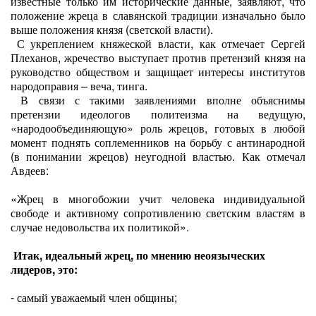
известные только им исторические данные, заявляют, что
положение жреца в славянской традиции изначально было
выше положения князя (светской власти).
С укреплением княжеской власти, как отмечает Сергей
Плеханов, жречество выступает против претензий князя на
руководство обществом и защищает интересы институтов
народоправия – веча, тинга.
В связи с такими заявлениями вполне объяснимы
претензии идеологов политеизма на ведущую,
«народообъединяющую» роль жрецов, готовых в любой
момент поднять соплеменников на борьбу с антинародной
(в понимании жрецов) неугодной властью. Как отмечал
Авдеев:
«Жрец в многобожии учит человека индивидуальной
свободе и активному сопротивлению светским властям в
случае недовольства их политикой».
Итак, идеальный жрец, по мнению неоязыческих
лидеров, это:
- самый уважаемый член общины;