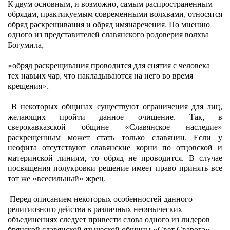
К двум основным, и возможно, самым распространенным
обрядам, практикуемым современными волхвами, относятся
обряд раскрещивания и обряд имянаречения. По мнению
одного из представителей славянского родоверия волхва
Богумила,
«обряд раскрещивания проводится для снятия с человека
тех навьих чар, что накладываются на него во время
крещения».
В некоторых общинах существуют ограничения для лиц,
желающих пройти данное очищение. Так, в
сверокавказской общине «Славянское наследие»
раскрещенным может стать только славянин. Если у
неофита отсутствуют славянские корни по отцовской и
материнской линиям, то обряд не проводится. В случае
посвящения полукровки решение имеет право принять все
тот же «всесильный» жрец.
Перед описанием некоторых особенностей данного
религиозного действа в различных неоязыческих
объединениях следует привести слова одного из лидеров
брянской славянской языческой общины «Свет Сварога»,