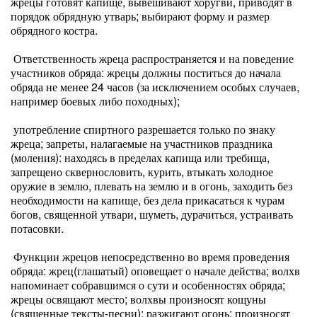
жрецы готовят капище, вывешивают хоругви, приводят в
порядок обрядную утварь; выбирают форму и размер
обрядного костра.
Ответственность жреца распространяется и на поведение
участников обряда: жрецы должны поститься до начала
обряда не менее 24 часов (за исключением особых случаев,
например боевых либо походных);
употребление спиртного разрешается только по знаку
жреца; запреты, налагаемые на участников праздника
(моления): находясь в пределах капища или требища,
запрещено сквернословить, курить, втыкать холодное
оружие в землю, плевать на землю и в огонь, заходить без
необходимости на капище, без дела прикасаться к чурам
богов, священной утвари, шуметь, дурачиться, устраивать
потасовки.
Функции жрецов непосредственно во время проведения
обряда: жрец(глашатый) оповещает о начале действа; волхв
напоминает собравшимся о сути и особенностях обряда;
жрецы освящают место; волхвы произносят кощуны
(священные тексты-песни); разжигают огонь; произносят