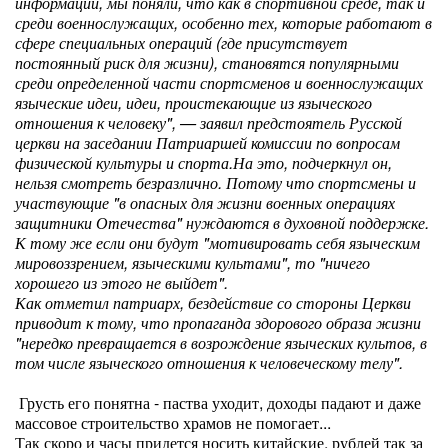
информации, мы поняли, что как в спортивной среде, так и
среди военнослужащих, особенно тех, которые работают в
сфере специальных операций (где присутствует
постоянный риск для жизни), становятся популярными
среди определенной части спортсменов и военнослужащих
языческие идеи, идеи, проистекающие из языческого
отношения к человеку", — заявил предстоятель Русской
церкви на заседании Патриаршей комиссии по вопросам
физической культуры и спорта.На это, подчеркнул он,
нельзя смотреть безразлично. Потому что спортсмены и
участвующие "в опасных для жизни военных операциях
защитники Отечества" нуждаются в духовной поддержке.
К тому же если они будут "мотивировать себя языческим
мировоззрением, языческими культами", то "ничего
хорошего из этого не выйдет".
Как отметил патриарх, бездействие со стороны Церкви
приводит к тому, что пропаганда здорового образа жизни
"нередко превращается в возрождение языческих культов, в
том числе языческого отношения к человеческому телу".
Грусть его понятна - паства уходит, доходы падают и даже
массовое строительство храмов не помогает...
Так скоро и часы придется носить китайские, рублей так за