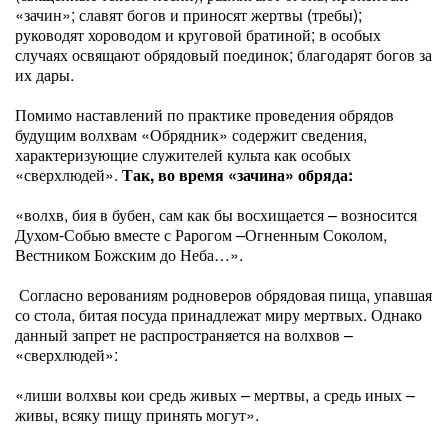
«зачин»; славят богов и приносят жертвы (требы);
руководят хороводом и круговой братиной; в особых
случаях освящают обрядовый поединок; благодарят богов за
их дары.
Помимо наставлений по практике проведения обрядов
будущим волхвам «Обрядник» содержит сведения,
характеризующие служителей культа как особых
«сверхлюдей».
Так, во время «зачина» обряда:
«волхв, бия в бубен, сам как бы восхищается – возносится
Духом-Собью вместе с Рарогом –Огненным Соколом,
Вестником Божским до Неба…».
Согласно верованиям родноверов обрядовая пища, упавшая
со стола, битая посуда принадлежат миру мертвых. Однако
данный запрет не распространяется на волхвов –
«сверхлюдей»:
«лиши волхвы кои средь живых – мертвы, а средь иных –
живы, всяку пищу принять могут».