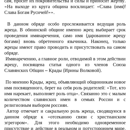
сам, просит их покровительства и силы и приносит жертву.
«На выходе из круга община восклицает: «Слава (имя)!
Слава Богам Русичей!»».
В данном обряде особо прослеживается ведущая роль
жреца. В обнинской общине именно жрец выбирает срок
проведения имянаречения, само имя (дарованное жрецу
богами) вновь обретенного язычника. Наконец, только
жрецы имеют право проводить и присутствовать на самом
обряде.
Имянаречению, а главное роли, отводимой в этом действии
жрецу, посвящена статья одного из членов Союза
Славянских Общин – Крады (Ирины Волковой).
По мнению Крады, жрец, объявляющий общинникам новое
имя посвященного, берет на себя роль родителей: «Тот, кто
имя нарекает, выполняет роль отца». Связанно это с малым
количеством славянских имен в семьях России и с
религиозным выбором россиян.
Автор отмечает и сакральную роль жреца, сводящуюся в
данном обряде к «отсеканию связи с христианским
эгрегором». Для этого необходимо одновременное
присутствие и действие в реальном и потустороннем мире,