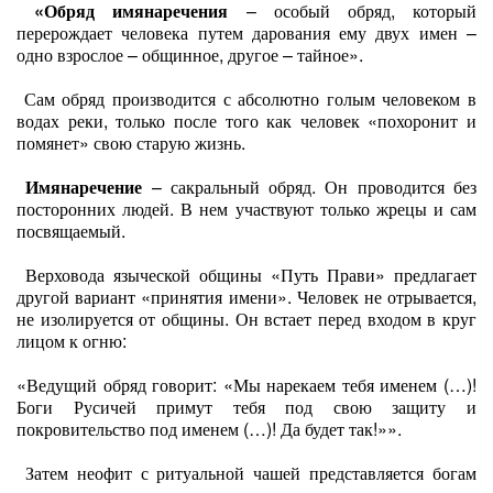
«Обряд имянаречения
– особый обряд, который
перерождает человека путем дарования ему двух имен –
одно взрослое – общинное, другое – тайное».
Сам обряд производится с абсолютно голым человеком в
водах реки, только после того как человек «похоронит и
помянет» свою старую жизнь.
Имянаречение
– сакральный обряд. Он проводится без
посторонних людей. В нем участвуют только жрецы и сам
посвящаемый.
Верховода языческой общины «Путь Прави» предлагает
другой вариант «принятия имени». Человек не отрывается,
не изолируется от общины. Он встает перед входом в круг
лицом к огню:
«Ведущий обряд говорит: «Мы нарекаем тебя именем (…)!
Боги Русичей примут тебя под свою защиту и
покровительство под именем (…)! Да будет так!»».
Затем неофит с ритуальной чашей представляется богам