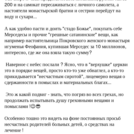
200 и на самокат пересаживаться с личного самолета, а
настоятели монастырской братии и сестрии перейдут на
воду и сухари...
А как удобно пасти и доить "стадо Божье", покупать себе
Мерседесы и прочие "грешные сатанинские" вещи, как
например настоятельница Покровского женского монастыря
игуменья Феофания, купившая Мерседес за 10 миллионов,
интересно, где же она взяла такую сумму?
Наверное с небес послали ? Ясно, что в "верхушке" церкви
это в порядке вещей, просто кто-то уже обнаглел, а кто-то
прикидывается "несчастным сиротой", лицемерно вещая о
сдержанности в помыслах и материальных благах...
Это ж какой подвиг - знать, что погряз во всех грехах, но
продолжать испытывать душу греховными вещами и
помыслами !😉😎
Особенно тошно это видеть на фоне постоянных просьб
несчастных родителей больных детей, о средствах на
лечение !