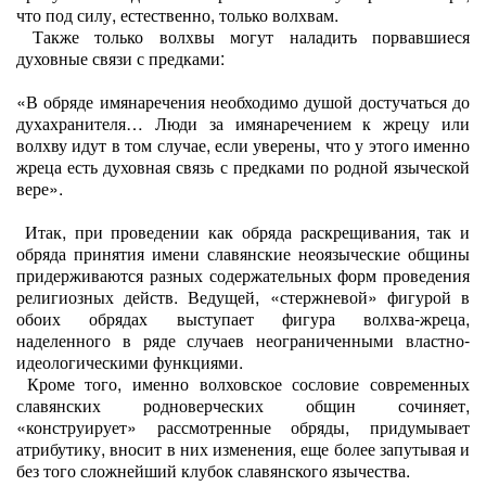
что под силу, естественно, только волхвам.
Также только волхвы могут наладить порвавшиеся
духовные связи с предками:
«В обряде имянаречения необходимо душой достучаться до
духахранителя… Люди за имянаречением к жрецу или
волхву идут в том случае, если уверены, что у этого именно
жреца есть духовная связь с предками по родной языческой
вере».
Итак, при проведении как обряда раскрещивания, так и
обряда принятия имени славянские неоязыческие общины
придерживаются разных содержательных форм проведения
религиозных действ. Ведущей, «стержневой» фигурой в
обоих обрядах выступает фигура волхва-жреца,
наделенного в ряде случаев неограниченными властно-
идеологическими функциями.
Кроме того, именно волховское сословие современных
славянских родноверческих общин сочиняет,
«конструирует» рассмотренные обряды, придумывает
атрибутику, вносит в них изменения, еще более запутывая и
без того сложнейший клубок славянского язычества.