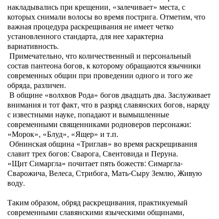
накладывались при крещении, «залечивает» места, с
которых снимали волосы во время пострига. Отметим, что
важная процедура раскрещивания не имеет четко
установленного стандарта, для нее характерна
вариативность.
Примечательно, что количественный и персональный
состав пантеона богов, к которому обращаются язычники
современных общин при проведении одного и того же
обряда, различен.
В общине «волхвов Рода» богов двадцать два. Заслуживает
внимания и тот факт, что в разряд славянских богов, наряду
с известными науке, попадают и вымышленные
современными священниками родноверов персонажи:
«Морок», «Блуд», «Ящер» и т.п.
Обнинская община «Триглав» во время раскрещивания
славит трех богов: Сварога, Свентовида и Перуна.
«Щит Симаргла» почитает пять божеств: Симаргла-
Сварожича, Велеса, Стрибога, Мать-Сыру Землю, Живую
воду.
Таким образом, обряд раскрещивания, практикуемый
современными славянскими языческими общинами,