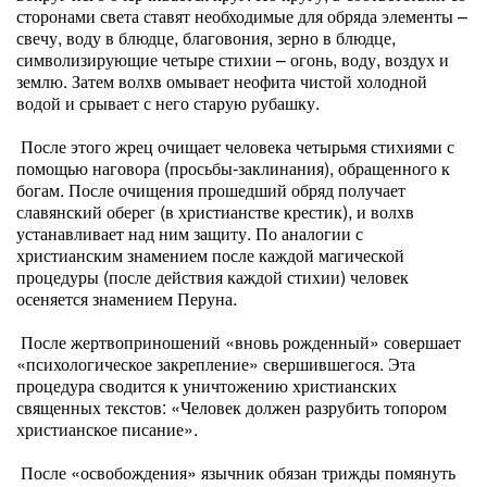
сторонами света ставят необходимые для обряда элементы –
свечу, воду в блюдце, благовония, зерно в блюдце,
символизирующие четыре стихии – огонь, воду, воздух и
землю. Затем волхв омывает неофита чистой холодной
водой и срывает с него старую рубашку.
После этого жрец очищает человека четырьмя стихиями с
помощью наговора (просьбы-заклинания), обращенного к
богам. После очищения прошедший обряд получает
славянский оберег (в христианстве крестик), и волхв
устанавливает над ним защиту. По аналогии с
христианским знамением после каждой магической
процедуры (после действия каждой стихии) человек
осеняется знамением Перуна.
После жертвоприношений «вновь рожденный» совершает
«психологическое закрепление» свершившегося. Эта
процедура сводится к уничтожению христианских
священных текстов: «Человек должен разрубить топором
христианское писание».
После «освобождения» язычник обязан трижды помянуть