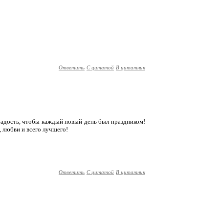
Ответить
С цитатой
В цитатник
радость, чтобы каждый новый день был праздником!
, любви и всего лучшего!
Ответить
С цитатой
В цитатник