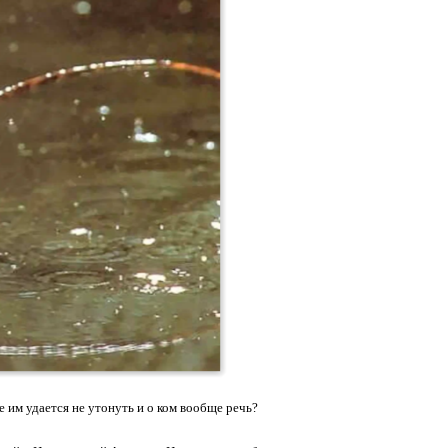
е им удается не утонуть и о ком вообще речь?