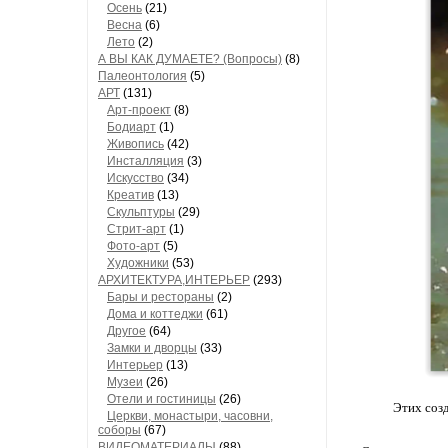
Осень
(21)
Весна
(6)
Лето
(2)
А ВЫ КАК ДУМАЕТЕ? (Вопросы)
(8)
Палеонтология
(5)
АРТ
(131)
Арт-проект
(8)
Бодиарт
(1)
Живопись
(42)
Инсталляция
(3)
Искусство
(34)
Креатив
(13)
Скульптуры
(29)
Стрит-арт
(1)
Фото-арт
(5)
Художники
(53)
АРХИТЕКТУРА,ИНТЕРЬЕР
(293)
Бары и рестораны
(2)
Дома и коттеджи
(61)
Другое
(64)
Замки и дворцы
(33)
Интерьер
(13)
Музеи
(26)
Отели и гостиницы
(26)
Этих соз
Церкви, монастыри, часовни,
соборы
(67)
ВИДЕОМАТЕРИАЛЫ
(88)