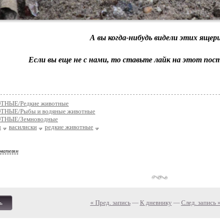
А вы когда-нибудь видели этих ящер
Если вы еще не с нами, то ставьте лайк на этот пос
НЫЕ/Редкие животные
НЫЕ/Рыбы и водяные животные
ТНЫЕ/Земноводные
ы
василиски
редкие животные
ователям
« Пред. запись
—
К дневнику
—
След. запись 
ь