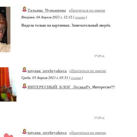
Татьяна_Чувьюрова
обратиться по имени
Вторник, 04 Апреля 2023 г. 12:32 (
ссылка
)
Видела только на картинках. Замечательный зверёк.
tatyana_serebryakova
обратиться по имени
Среда, 05 Апреля 2023 г. 05:51 (
ссылка
)
ИНТЕРЕСНЫЙ_БЛОГ_ЛесякаРу
, Интересно!!!
tatyana_serebryakova
обратиться по имени