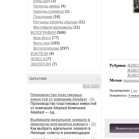
Игры,шоу
(3)
Легенды,мифы
(4)
Народы,племена
(1)
Праздники
(16)
Ритуалы,обряды,обычаи
(11)
Фестивали,карнавалы
(11)
ФОТОГРАФИИ
(568)
Мои фото
(77)
Фото дня
(183)
Фотоподборки
(297)
ФЭНТЕЗИ
(4)
ЧУДЕСА
(7)
ЭКОЛОГИЯ
(7)
Рубрики:
ЖИВОТ
ЖИВОТ
ЖИВО
Цитатник
-
Метки:
ящериц
Все (165)
Процитировано
2 раз
Производство пластиковых
Понравилось:
9 польз
емкостей от компании Aleplast
-
(0)
Производство пластиковых емкостей
от компании Aleplast Компания
Aleplast — од...
Выбираем идеальное зеркало в
прихожую или ванную комнату
-
(0)
Как выбрать идеальное зеркало в
Комментироват
Липецке: советы и рекомендации ...