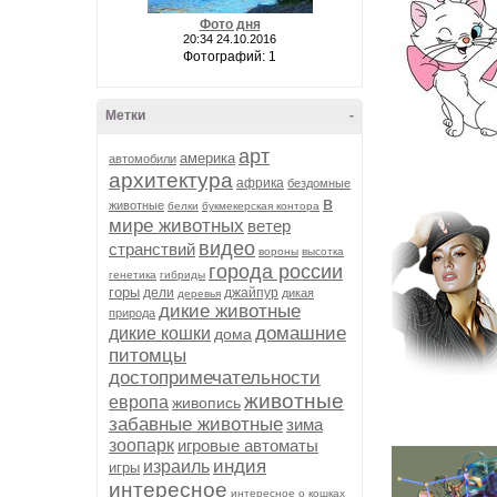
Фото дня
20:34 24.10.2016
Фотографий: 1
Метки
-
арт
америка
автомобили
архитектура
африка
бездомные
в
животные
белки
букмекерская контора
мире животных
ветер
видео
странствий
вороны
высотка
города россии
генетика
гибриды
горы
дели
джайпур
дикая
деревья
дикие животные
природа
домашние
дикие кошки
дома
питомцы
достопримечательности
животные
европа
живопись
забавные животные
зима
зоопарк
игровые автоматы
индия
израиль
игры
интересное
интересное о кошках