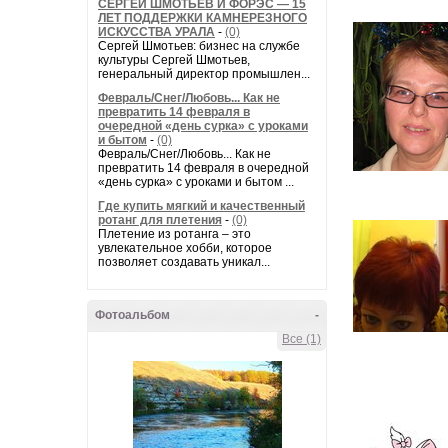
СЕРГЕЙ ШМОТЬЕВ И ФОРЭС — 15
ЛЕТ ПОДДЕРЖКИ КАМНЕРЕЗНОГО
ИСКУССТВА УРАЛА
-
(0)
Сергей Шмотьев: бизнес на службе
культуры Сергей Шмотьев,
генеральный директор промышлен...
Февраль/Снег/Любовь... Как не
превратить 14 февраля в
очередной «день сурка» с уроками
и бытом
-
(0)
Февраль/Снег/Любовь... Как не
превратить 14 февраля в очередной
«день сурка» с уроками и бытом ...
Где купить мягкий и качественный
ротанг для плетения
-
(0)
Плетение из ротанга – это
увлекательное хобби, которое
позволяет создавать уникал...
Фотоальбом
-
Все (1)