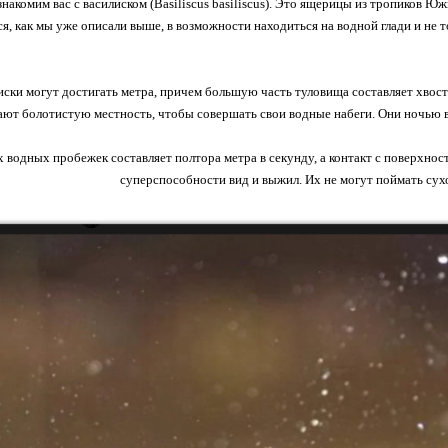
накомим вас с василиском (Basiliscus basiliscus). Это ящерицы из тропиков 
я, как мы уже описали выше, в возможности находиться на водной глади и не т
иски могут достигать метра, причем большую часть туловища составляет хвост.
т болотистую местность, чтобы совершать свои водные набеги. Они ночью вы
 водных пробежек составляет полтора метра в секунду, а контакт с поверхност
суперспособности вид и выжил. Их не могут поймать сух