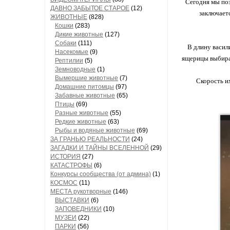
Сегодня мы поз
ДАВНО ЗАБЫТОЕ СТАРОЕ
(12)
заключаетс
ЖИВОТНЫЕ
(828)
Кошки
(283)
Дикие животные
(127)
Собаки
(111)
В длину васил
Насекомые
(9)
ящерицы выбираю
Рептилии
(5)
Земноводные
(1)
Вымершие животные
(7)
Скорость их
Домашние питомцы
(97)
Забавные животные
(65)
Птицы
(69)
Разные животные
(55)
Редкие животные
(63)
Рыбы и водяные животные
(69)
ЗА ГРАНЬЮ РЕАЛЬНОСТИ
(24)
ЗАГАДКИ И ТАЙНЫ ВСЕЛЕННОЙ
(29)
ИСТОРИЯ
(27)
КАТАСТРОФЫ
(6)
Конкурсы сообщества (от админа)
(1)
КОСМОС
(11)
МЕСТА рукотворные
(146)
ВЫСТАВКИ
(6)
ЗАПОВЕДНИКИ
(10)
МУЗЕИ
(22)
ПАРКИ
(56)