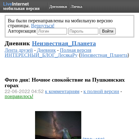
Live
Internet
Дневники
Личка
мобильная версия
Вы были перенаправлены на мобильную версию
страницы.
Вернуться!
Авторизация
Дневник
Неизвестная_Планета
Лента друзей
-
Дневник
-
Полная версия
ИНТЕРЕСНЫЙ_БЛОГ_ЛесякаРу
(
Неизвестная_Планета
)
Фото дня: Ночное спокойствие на Пушкинских
горах
22-06-2022 04:52
к комментариям
-
к полной версии
-
понравилось!