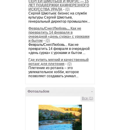
СЕРГЕЙ ШМОТЬЕВ И ФОРЭС — 15
ЛЕТ ПОДДЕРЖКИ КАМНЕРЕЗНОГО
ИСКУССТВА УРАЛА
-
(0)
Сергей Шмотьев: бизнес на службе
культуры Сергей Шмотьев,
генеральный директор промышлен...
Февраль/Снег/Любовь... Как не
превратить 14 февраля в
очередной «день сурка» с уроками
и бытом
-
(0)
Февраль/Снег/Любовь... Как не
превратить 14 февраля в очередной
«день сурка» с уроками и бытом ...
Где купить мягкий и качественный
ротанг для плетения
-
(0)
Плетение из ротанга – это
увлекательное хобби, которое
позволяет создавать уникал...
Фотоальбом
-
Все (1)