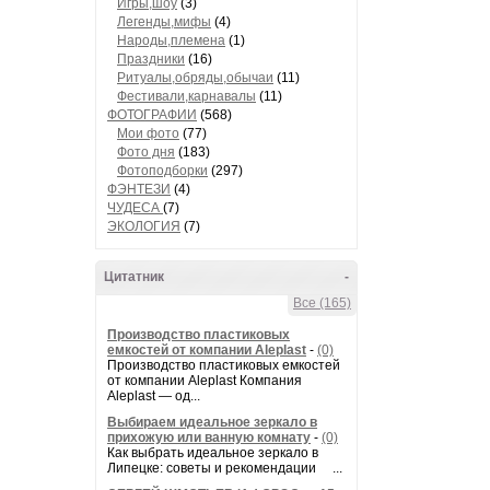
Игры,шоу
(3)
Легенды,мифы
(4)
Народы,племена
(1)
Праздники
(16)
Ритуалы,обряды,обычаи
(11)
Фестивали,карнавалы
(11)
ФОТОГРАФИИ
(568)
Мои фото
(77)
Фото дня
(183)
Фотоподборки
(297)
ФЭНТЕЗИ
(4)
ЧУДЕСА
(7)
ЭКОЛОГИЯ
(7)
Цитатник
-
Все (165)
Производство пластиковых
емкостей от компании Aleplast
-
(0)
Производство пластиковых емкостей
от компании Aleplast Компания
Aleplast — од...
Выбираем идеальное зеркало в
прихожую или ванную комнату
-
(0)
Как выбрать идеальное зеркало в
Липецке: советы и рекомендации ...