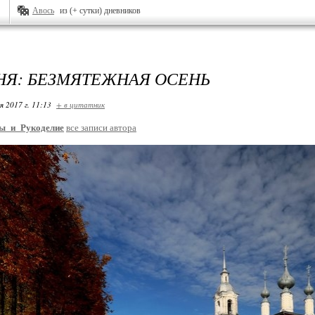
Авось
из (+ сутки) дневников
НЯ: БЕЗМЯТЕЖНАЯ ОСЕНЬ
я 2017 г. 11:13
+ в цитатник
ы_и_Рукоделие
все записи автора