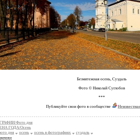
Безмятежная осень, Суздаль
Фото © Николай Суглобов
***
Публикуйте свои фото в сообществе
Неизвестна
РАФИИ/Фото дня
ЕНА ГОДА/Осень
фото дня
осень
осень в фотографиях
суздаль
ователям