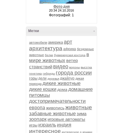
Фото дня
20:34 24.10.2016
Фотографий: 1
Метки
-
арт
америка
автомобили
архитектура
африка
бездомные
в
животные
белки
букмекерская контора
мире животных
ветер
видео
странствий
вороны
высотка
города россии
генетика
гибриды
горы
дели
джайпур
дикая
деревья
дикие животные
природа
домашние
дикие кошки
дома
питомцы
достопримечательности
животные
европа
живопись
забавные животные
зима
зоопарк
игровые автоматы
индия
израиль
игры
интересное
интересное о кошках