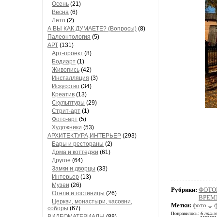
Осень
(21)
Весна
(6)
Лето
(2)
А ВЫ КАК ДУМАЕТЕ? (Вопросы)
(8)
Палеонтология
(5)
АРТ
(131)
Арт-проект
(8)
Бодиарт
(1)
Живопись
(42)
Инсталляция
(3)
Искусство
(34)
Креатив
(13)
Скульптуры
(29)
Стрит-арт
(1)
Фото-арт
(5)
Художники
(53)
АРХИТЕКТУРА,ИНТЕРЬЕР
(293)
Бары и рестораны
(2)
Дома и коттеджи
(61)
Другое
(64)
Замки и дворцы
(33)
Интерьер
(13)
Музеи
(26)
Рубрики:
ФОТОГ
Отели и гостиницы
(26)
ВРЕМ
Церкви, монастыри, часовни,
Метки:
фото
соборы
(67)
Понравилось:
6 польз
ВИДЕОМАТЕРИАЛЫ
(88)