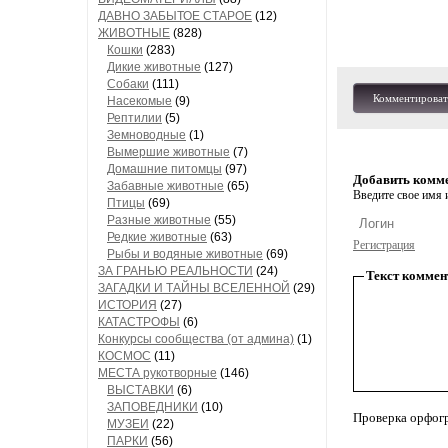
ДАВНО ЗАБЫТОЕ СТАРОЕ
(12)
ЖИВОТНЫЕ
(828)
Кошки
(283)
Дикие животные
(127)
Собаки
(111)
Комментироват
Насекомые
(9)
Рептилии
(5)
Земноводные
(1)
Вымершие животные
(7)
Домашние питомцы
(97)
Добавить комм
Забавные животные
(65)
Введите свое имя и
Птицы
(69)
Разные животные
(55)
Редкие животные
(63)
Регистрация
Рыбы и водяные животные
(69)
ЗА ГРАНЬЮ РЕАЛЬНОСТИ
(24)
Текст коммен
ЗАГАДКИ И ТАЙНЫ ВСЕЛЕННОЙ
(29)
ИСТОРИЯ
(27)
КАТАСТРОФЫ
(6)
Конкурсы сообщества (от админа)
(1)
КОСМОС
(11)
МЕСТА рукотворные
(146)
ВЫСТАВКИ
(6)
ЗАПОВЕДНИКИ
(10)
Проверка орфог
МУЗЕИ
(22)
ПАРКИ
(56)