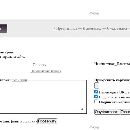
« Пред. запись
—
К дневнику
—
След. запись 
ь
ентарий:
 пароль на сайте:
Неизвестная_Планета
Напоминание пароля
тария:
смайлики
Прикрепить картинк
Переводить URL в
Подписаться на к
Подписать карти
рафии: (найти ошибки)