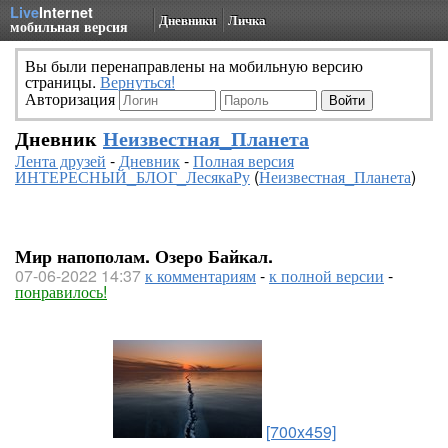
Live
Internet
Дневники
Личка
мобильная версия
Вы были перенаправлены на мобильную версию
страницы.
Вернуться!
Авторизация
Дневник
Неизвестная_Планета
Лента друзей
-
Дневник
-
Полная версия
ИНТЕРЕСНЫЙ_БЛОГ_ЛесякаРу
(
Неизвестная_Планета
)
Мир напополам. Озеро Байкал.
07-06-2022 14:37
к комментариям
-
к полной версии
-
понравилось!
[700x459]