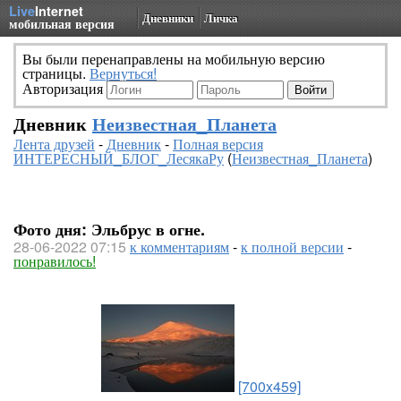
Live
Internet
Дневники
Личка
мобильная версия
Вы были перенаправлены на мобильную версию
страницы.
Вернуться!
Авторизация
Дневник
Неизвестная_Планета
Лента друзей
-
Дневник
-
Полная версия
ИНТЕРЕСНЫЙ_БЛОГ_ЛесякаРу
(
Неизвестная_Планета
)
Фото дня: Эльбрус в огне.
28-06-2022 07:15
к комментариям
-
к полной версии
-
понравилось!
[700x459]