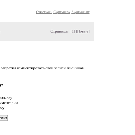
Ответить
С цитатой
В цитатник
»
Страницы:
[1] [
Новые
]
 запретил комментировать свои записи Анонимам!
у:
 ссылку
омментарии
нку