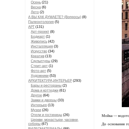
Осень
(21)
Весна
(6)
Лето
(2)
А ВЫ КАК ДУМАЕТЕ? (Вопросы)
(8)
Палеонтология
(5)
АРТ
(131)
Арт-проект
(8)
Бодиарт
(1)
Живопись
(42)
Инсталляция
(3)
Искусство
(34)
Креатив
(13)
Скульптуры
(29)
Стрит-арт
(1)
Фото-арт
(5)
Художники
(53)
АРХИТЕКТУРА,ИНТЕРЬЕР
(293)
Бары и рестораны
(2)
Дома и коттеджи
(61)
Другое
(64)
Замки и дворцы
(33)
Интерьер
(13)
Музеи
(26)
Отели и гостиницы
(26)
Мойка — водоток
Церкви, монастыри, часовни,
соборы
(67)
До основания г
ВИДЕОМАТЕРИАЛЫ
(88)