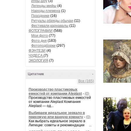
Игры,шоу
(3)
Легенды,мифы
(4)
Народы,племена
(1)
Праздники
(16)
Ритуалы,обряды,обычаи
(11)
Фестивали,карнавалы
(11)
ФОТОГРАФИИ
(568)
Мои фото
(77)
Фото дня
(183)
Фотоподборки
(297)
ФЭНТЕЗИ
(4)
ЧУДЕСА
(7)
ЭКОЛОГИЯ
(7)
Цитатник
-
Все (165)
Производство пластиковых
емкостей от компании Aleplast
-
(0)
Производство пластиковых емкостей
от компании Aleplast Компания
Aleplast — од...
Выбираем идеальное зеркало в
прихожую или ванную комнату
-
(0)
Как выбрать идеальное зеркало в
Липецке: советы и рекомендации ...