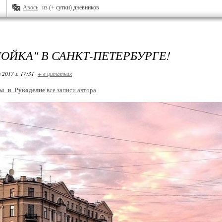
Авось
из (+ сутки) дневников
МОЙКА" В САНКТ-ПЕТЕРБУРГЕ!
 2017 г. 17:31
+ в цитатник
ы_и_Рукоделие
все записи автора