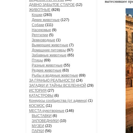
вытеснившее пре
ДАВНО ЗАБЫТОЕ СТАРОЕ
(12)
ЖИВОТНЫЕ
(828)
Кошки
(283)
Дикие животные
(127)
Собаки
(111)
Насекомые
(9)
Рептилии
(5)
Земноводные
(1)
Вымершие животные
(7)
Домашние питомцы
(97)
Забавные животные
(65)
Птицы
(69)
Разные животные
(55)
Редкие животные
(63)
Рыбы и водяные животные
(69)
ЗА ГРАНЬЮ РЕАЛЬНОСТИ
(24)
ЗАГАДКИ И ТАЙНЫ ВСЕЛЕННОЙ
(29)
ИСТОРИЯ
(27)
КАТАСТРОФЫ
(6)
Конкурсы сообщества (от админа)
(1)
КОСМОС
(11)
МЕСТА рукотворные
(146)
ВЫСТАВКИ
(6)
ЗАПОВЕДНИКИ
(10)
МУЗЕИ
(22)
ПАРКИ
(56)