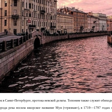
 в Санкт-Петербурге, протока невской дельты. Топоним также служит обихо
орода река носила ижорское название Муя («грязная»), в 1719—1797 годах 