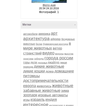
Фото дня
20:34 24.10.2016
Фотографий: 1
Метки
-
арт
америка
автомобили
архитектура
африка
бездомные
в
животные
белки
букмекерская контора
мире животных
ветер
видео
странствий
вороны
высотка
города россии
генетика
гибриды
горы
дели
джайпур
дикая
деревья
дикие животные
природа
домашние
дикие кошки
дома
питомцы
достопримечательности
животные
европа
живопись
забавные животные
зима
зоопарк
игровые автоматы
индия
израиль
игры
интересное
интересное о кошках