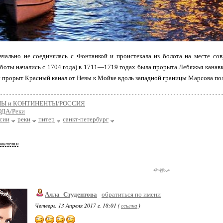
ачально не соединялась с Фонтанкой и проистекала из болота на месте со
аботы начались с 1704 года) в 1711—1719 годах была прорыта Лебяжья канав
у прорыт Красный канал от Невы к Мойке вдоль западной границы Марсова пол
НЫ и КОНТИНЕНТЫ/РОССИЯ
ДА/Реки
ссии
реки
питер
санкт-петербург
ователям
Алла_Студентова
обратиться по имени
Четверг, 13 Апреля 2017 г. 18:01 (
ссылка
)