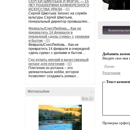
СЕРГЕЙ ШМОТЬЕВ И ФОРЭС — 15
ЛЕТ ПОДДЕРЖКИ КАМНЕРЕЗНОГО
ИСКУССТВА УРАЛА
-
(0)
Сергей Шмотьев: бизнес на службе
культуры Сергей Шмотьев,
генеральный директор промышлен...
Февраль/Снег/Любовь... Как не
Комментироват
превратить 14 февраля в
очередной «день сурка» с уроками
и бытом
-
(0)
Февраль/Снег/Любовь... Как не
превратить 14 февраля в очередной
«день сурка» с уроками и бытом ...
Добавить комм
Введите свое имя и
Где купить мягкий и качественный
ротанг для плетения
-
(0)
Плетение из ротанга – это
увлекательное хобби, которое
Регистрация
позволяет создавать уникал...
Текст коммен
Фотоальбом
-
Все (1)
Проверка орфог