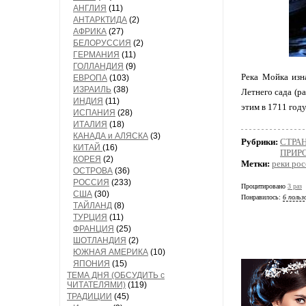
АНГЛИЯ
(11)
АНТАРКТИДА
(2)
АФРИКА
(27)
БЕЛОРУССИЯ
(2)
ГЕРМАНИЯ
(11)
ГОЛЛАНДИЯ
(9)
Река Мойка изн
ЕВРОПА
(103)
ИЗРАИЛЬ
(38)
Летнего сада (р
ИНДИЯ
(11)
этим в 1711 год
ИСПАНИЯ
(28)
ИТАЛИЯ
(18)
КАНАДА и АЛЯСКА
(3)
Рубрики:
СТРА
КИТАЙ
(16)
ПРИРО
КОРЕЯ
(2)
Метки:
реки ро
ОСТРОВА
(36)
РОССИЯ
(233)
Процитировано
3 раз
США
(30)
Понравилось:
6 польз
ТАЙЛАНД
(8)
ТУРЦИЯ
(11)
ФРАНЦИЯ
(25)
ШОТЛАНДИЯ
(2)
ЮЖНАЯ АМЕРИКА
(10)
ЯПОНИЯ
(15)
ТЕМА ДНЯ (ОБСУДИТЬ с
ЧИТАТЕЛЯМИ)
(119)
ТРАДИЦИИ
(45)