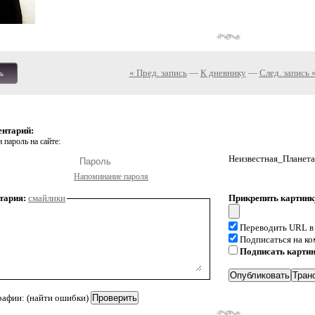
« Пред. запись
—
К дневнику
—
След. запись 
ь
ентарий:
 пароль на сайте:
Неизвестная_Планета
Напоминание пароля
тария:
смайлики
Прикрепить картинк
Переводить URL в
Подписаться на к
Подписать карти
рафии: (найти ошибки)