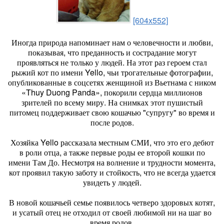
[604x552]
Иногда природа напоминает нам о человечности и любви,
показывая, что преданность и сострадание могут
проявляться не только у людей. На этот раз героем стал
рыжий кот по имени Yello, чьи трогательные фотографии,
опубликованные в соцсетях женщиной из Вьетнама с ником
«Thuy Duong Panda», покорили сердца миллионов
зрителей по всему миру. На снимках этот пушистый
питомец поддерживает свою кошачью "супругу" во время и
после родов.
Хозяйка Yello рассказала местным СМИ, что это его дебют
в роли отца, а также первые роды ее второй кошки по
имени Там До. Несмотря на волнение и трудности момента,
кот проявил такую заботу и стойкость, что не всегда удается
увидеть у людей.
В новой кошачьей семье появилось четверо здоровых котят,
и усатый отец не отходил от своей любимой ни на шаг во
время родов.