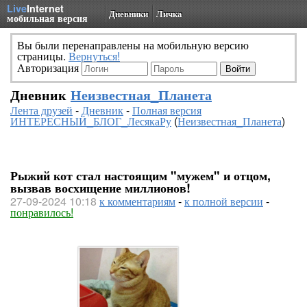
Live
Internet
Дневники
Личка
мобильная версия
Вы были перенаправлены на мобильную версию
страницы.
Вернуться!
Авторизация
Дневник
Неизвестная_Планета
Лента друзей
-
Дневник
-
Полная версия
ИНТЕРЕСНЫЙ_БЛОГ_ЛесякаРу
(
Неизвестная_Планета
)
Рыжий кот стал настоящим "мужем" и отцом,
вызвав восхищение миллионов!
27-09-2024 10:18
к комментариям
-
к полной версии
-
понравилось!