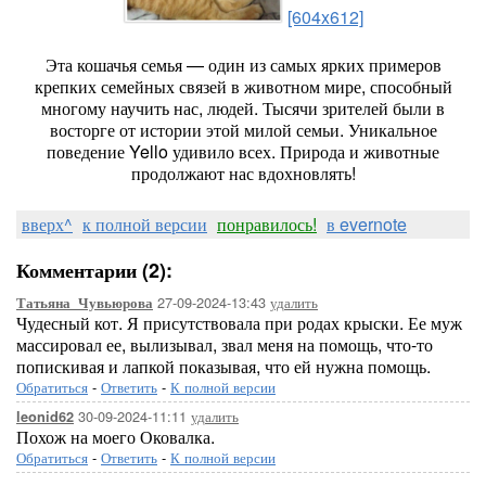
[604x612]
Эта кошачья семья — один из самых ярких примеров
крепких семейных связей в животном мире, способный
многому научить нас, людей. Тысячи зрителей были в
восторге от истории этой милой семьи. Уникальное
поведение Yello удивило всех. Природа и животные
продолжают нас вдохновлять!
вверх^
к полной версии
понравилось!
в evernote
Комментарии (2):
27-09-2024-13:43
удалить
Татьяна_Чувьюрова
Чудесный кот. Я присутствовала при родах крыски. Ее муж
массировал ее, вылизывал, звал меня на помощь, что-то
попискивая и лапкой показывая, что ей нужна помощь.
Обратиться
-
Ответить
-
К полной версии
30-09-2024-11:11
удалить
leonid62
Похож на моего Оковалка.
Обратиться
-
Ответить
-
К полной версии