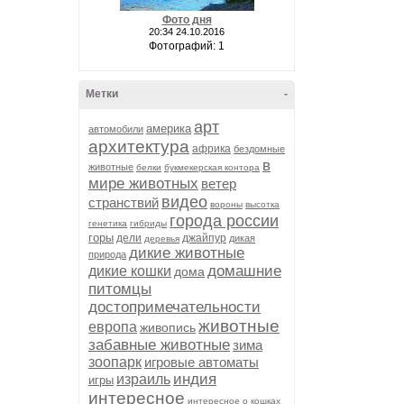
Фото дня
20:34 24.10.2016
Фотографий: 1
Метки
-
арт
америка
автомобили
архитектура
африка
бездомные
в
животные
белки
букмекерская контора
мире животных
ветер
видео
странствий
вороны
высотка
города россии
генетика
гибриды
горы
дели
джайпур
дикая
деревья
дикие животные
природа
домашние
дикие кошки
дома
питомцы
достопримечательности
животные
европа
живопись
забавные животные
зима
зоопарк
игровые автоматы
индия
израиль
игры
интересное
интересное о кошках