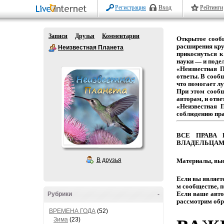
Регистрация
Вход
Рейтинги
Записи
Друзья
Комментарии
Открытое
сооб
расширения
кру
Неизвестная Планета
прикоснуться
к
науки
— и
подел
«Неизвестная 
ответы.
В
сообщ
что
помогает
лу
При этом сооб
авторам,
и
отве
«Неизвестная 
соблюдению
пр
ВСЕ
ПРАВА
ВЛАДЕЛЬЦАМ
В друзья
Материалы,
выс
Если
вы
являет
м
сообществе,
п
Если
ваше
авто
Рубрики
-
рассмотрим
обр
ВРЕМЕНА ГОДА
(52)
Зима
(23)