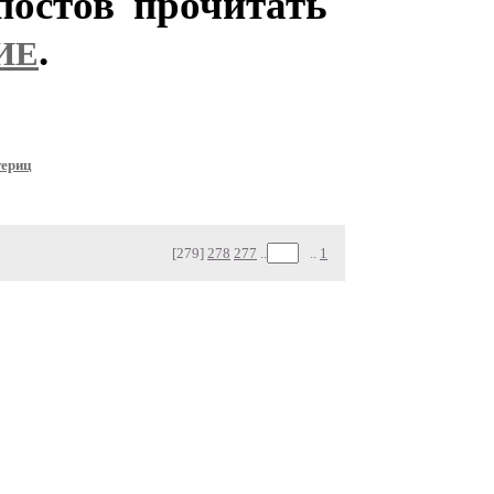
остов прочитать
.
ИЕ
териц
[279]
278
277
..
..
1