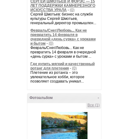
СЕРГЕЙ ШМОТЬЕВ И ФОРЭС — 15
ЛЕТ ПОДДЕРЖКИ КАМНЕРЕЗНОГО
ИСКУССТВА УРАЛА
-
(0)
Сергей Шмотьев: бизнес на службе
культуры Сергей Шмотьев,
генеральный директор промышлен...
Февраль/Снег/Любовь... Как не
превратить 14 февраля в
очередной «день сурка» с уроками
и бытом
-
(0)
Февраль/Снег/Любовь... Как не
превратить 14 февраля в очередной
«день сурка» с уроками и бытом ...
Где купить мягкий и качественный
ротанг для плетения
-
(0)
Плетение из ротанга – это
увлекательное хобби, которое
позволяет создавать уникал...
Фотоальбом
-
Все (1)