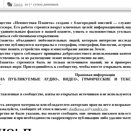
Авось
из (+ сутки) дневников
щество
«Неизвестная
Планета»
создано
с
благородной
миссией
— служит
гозора.
Его
работа
строится
вокруг
ключевых
целей:
информационной,
нау
удивительным
фактам
о
нашей
планете,
узнать
о
малоизвестных
уголках
иться собственными открытиями.
Планета» объединяет
любознательных
людей,
которым
интересно
исследо
естве
публикуются
материалы
о
географии,
этнографии,
биологии,
астрон
чше
понять
устройство
мира
и
многообразие
жизни на Земле.
щество
строго
соблюдает
принципы
добросовестного
использования
контен
тственность
за
их
размещение
лежит
непосредственно на них.
Планета» стремится
быть
не
только
источником
знаний,
но
и
примеро
авовых
норм.
Присоединяйтесь
к
сообществу,
чтобы
вместе
открывать новы
Правовая
информация
НА
ПУБЛИКУЕМЫЕ
АУДИО-,
ВИДЕО-,
ГРАФИЧЕСКИЕ
И
ТЕКС
.
тавленные
в
сообществе,
взяты
из
открытых
источников
и
не
используютс
есь
автором
материала
или
обладателем
авторских
прав
на
него
и
возражае
ожалуйста,
сообщите
об
этом
в
письме:
sladkowa.o@yandex.ru
.
рство
не
было
указано,
вы
можете
сообщить
мне
личным
письмом
или
ост
ащение
и
при
необходимости
скорректируем
публикацию
либо
удалим
мате