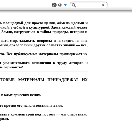
ь
площадкой
для
просвещения,
обмена
идеями
и
чной,
учебной
и
культурной.
Здесь
каждый
может
Земли,
погрузиться
в
тайны
природы,
истории
и
вать
мир,
задавать
вопросы
и
находить
на
них
омии,
археологии
и
других
областях
знаний
— всё,
та.
Все
публикуемые
материалы
принадлежат
их
м
уважительного
отношения
к
труду
авторов
и
е горизонты!
ТОВЫЕ
МАТЕРИАЛЫ
ПРИНАДЛЕЖАТ
ИХ
я
в
коммерческих
целях.
те
против
его
использования
в
данно
авьте
комментарий
под
постом
— мы
оперативно
риал.