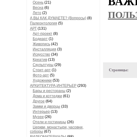
ВАЖН
Осень
(21)
Весна
(6)
ПОЛЬ
Лето
(2)
А ВЫ КАК ДУМАЕТЕ? (Вопросы)
(8)
Палеонтология
(5)
АРТ
(131)
Арт-проект
(8)
Бодиарт
(1)
Живопись
(42)
Инсталляция
(3)
Искусство
(34)
Креатив
(13)
Скульптуры
(29)
Страницы:
Стрит-арт
(1)
Фото-арт
(5)
Художники
(53)
АРХИТЕКТУРА,ИНТЕРЬЕР
(293)
Бары и рестораны
(2)
Дома и коттеджи
(61)
Другое
(64)
Замки и дворцы
(33)
Интерьер
(13)
Музеи
(26)
Отели и гостиницы
(26)
Церкви, монастыри, часовни,
соборы
(67)
ВИДЕОМАТЕРИАЛЫ
(88)