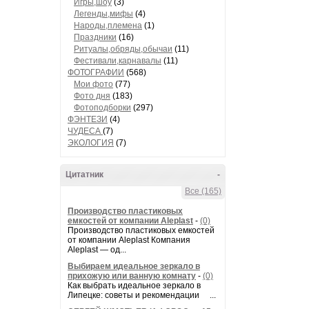
Игры,шоу
(3)
Легенды,мифы
(4)
Народы,племена
(1)
Праздники
(16)
Ритуалы,обряды,обычаи
(11)
Фестивали,карнавалы
(11)
ФОТОГРАФИИ
(568)
Мои фото
(77)
Фото дня
(183)
Фотоподборки
(297)
ФЭНТЕЗИ
(4)
ЧУДЕСА
(7)
ЭКОЛОГИЯ
(7)
Цитатник
-
Все (165)
Производство пластиковых
емкостей от компании Aleplast
-
(0)
Производство пластиковых емкостей
от компании Aleplast Компания
Aleplast — од...
Выбираем идеальное зеркало в
прихожую или ванную комнату
-
(0)
Как выбрать идеальное зеркало в
Липецке: советы и рекомендации ...