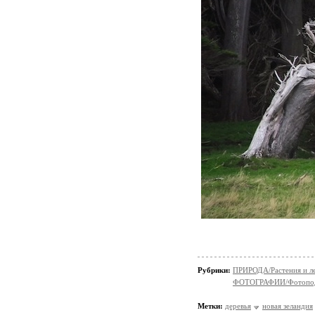
Рубрики:
ПРИРОДА/Растения и л
ФОТОГРАФИИ/Фотопо
Метки:
деревья
новая зеландия