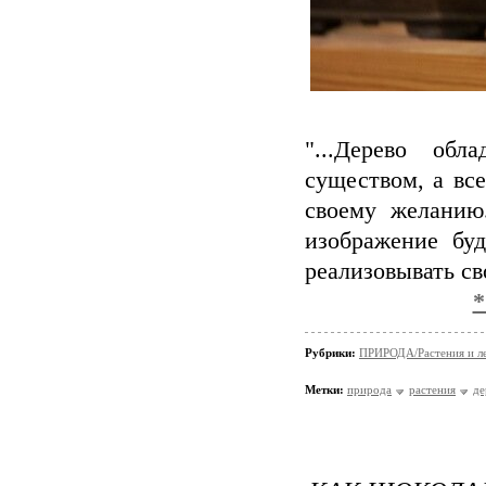
"...Дерево обл
существом, а все
своему желанию.
изображение бу
реализовывать с
*
Рубрики:
ПРИРОДА/Растения и л
Метки:
природа
растения
де