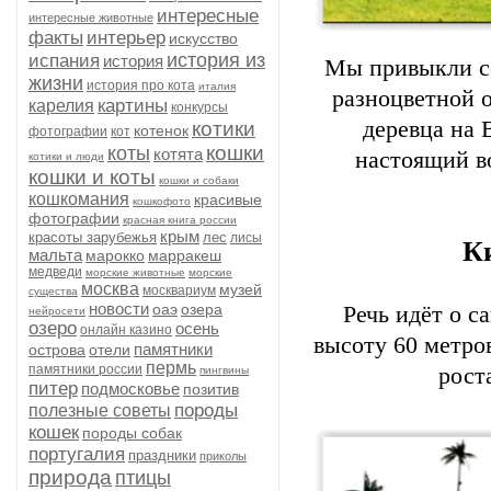
интересные
интересные животные
факты
интерьер
искусство
история из
испания
история
Мы привыкли со
жизни
история про кота
италия
разноцветной о
картины
карелия
конкурсы
деревца на 
котики
котенок
фотографии
кот
кошки
коты
котята
настоящий в
котики и люди
кошки и коты
кошки и собаки
кошкомания
красивые
кошкофото
фотографии
красная книга россии
крым
красоты зарубежья
лес
лисы
К
мальта
марокко
марракеш
медведи
морские животные
морские
москва
музей
москвариум
существа
новости
оаэ
озера
Речь идёт о с
нейросети
озеро
осень
онлайн казино
высоту 60 метров
памятники
острова
отели
пермь
памятники россии
рост
пингвины
питер
подмосковье
позитив
породы
полезные советы
кошек
породы собак
португалия
праздники
приколы
природа
птицы