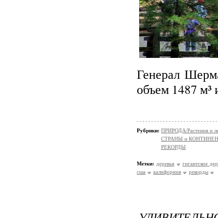
Генерал Шерма
объем 1487 м³ и
Рубрики:
ПРИРОДА/Растения и л
СТРАНЫ и КОНТИНЕ
РЕКОРДЫ
Метки:
деревья
гигантское де
сша
калифорния
рекорды
УДИВИТЕЛЬНО