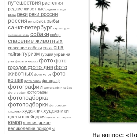
путешествия
растения
редкие животные
редкие птицы
реки
реки россии
река
россия
рыбы
рыба
руны
санкт-петербург
скульптуры
собаки
собор
смешные коты
спасение животных
сша
спасение собаки
стихи
туризм
тайган
украина
турция
фото
фото
утки
факты о кошках
фото дня
фото
городов
животных
фото
фото котов
кошек
фотограф
фото собак
фотографии
фотографии собак
фотографы
фотография
фотоподборка
фотоподборки
фотосессия
художники
художник
хищники
цветы
швейцария
щенки
эзотерика
юмор
яркое
япония
великолепие природы
На вопрос: «По