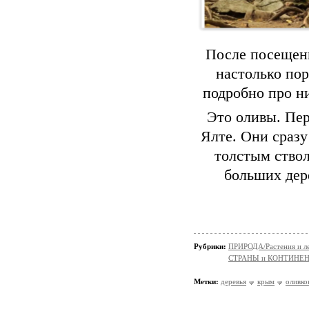
После посещени
настолько пор
подробно про ни
Это оливы. Пер
Ялте. Они сраз
толстым ствол
больших дер
Рубрики:
ПРИРОДА/Растения и л
СТРАНЫ и КОНТИНЕ
Метки:
деревья
крым
оливко