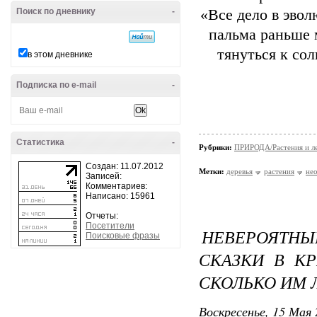
Поиск по дневнику
-
«Все дело в эвол
пальма раньше м
тянуться к сол
в этом дневнике
Подписка по e-mail
-
Статистика
-
Рубрики:
ПРИРОДА/Растения и л
Создан: 11.07.2012
Метки:
деревья
растения
не
Записей:
Комментариев:
Написано: 15961
Отчеты:
Посетители
НЕВЕРОЯТН
Поисковые фразы
СКАЗКИ В К
СКОЛЬКО ИМ 
Воскресенье, 15 Мая 