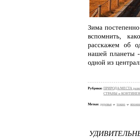
Зима постепенно
вспомнить, ка
расскажем об о
нашей планеты -
одной из централ
Рубрики:
ПРИРОДА/МЕСТА разн
СТРАНЫ и КОНТИНЕ
Метки:
деревья
токио
япони
УДИВИТЕЛЬ