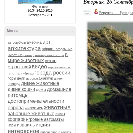
Вторник, 26 Сентябр
Фото дня
20:34 24.10.2016
Рецепты_и_Рукодел
Фотографий: 1
Метки
-
арт
америка
автомобили
архитектура
африка
бездомные
в
животные
белки
букмекерская контора
мире животных
ветер
видео
странствий
вороны
высотка
города россии
генетика
гибриды
горы
дели
джайпур
дикая
деревья
дикие животные
природа
домашние
дикие кошки
дома
питомцы
достопримечательности
животные
европа
живопись
забавные животные
зима
зоопарк
игровые автоматы
индия
израиль
игры
интересное
интересное о кошках