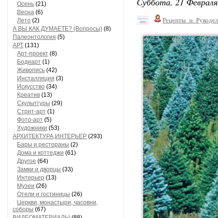
Суббота, 21 Февраля
Осень
(21)
Весна
(6)
Рецепты_и_Рукодел
Лето
(2)
А ВЫ КАК ДУМАЕТЕ? (Вопросы)
(8)
Палеонтология
(5)
АРТ
(131)
Арт-проект
(8)
Бодиарт
(1)
Живопись
(42)
Инсталляция
(3)
Искусство
(34)
Креатив
(13)
Скульптуры
(29)
Стрит-арт
(1)
Фото-арт
(5)
Художники
(53)
АРХИТЕКТУРА,ИНТЕРЬЕР
(293)
Бары и рестораны
(2)
Дома и коттеджи
(61)
Другое
(64)
Замки и дворцы
(33)
Интерьер
(13)
Музеи
(26)
Отели и гостиницы
(26)
Церкви, монастыри, часовни,
соборы
(67)
ВИДЕОМАТЕРИАЛЫ
(88)