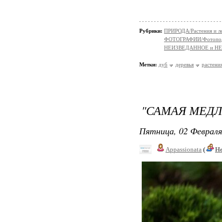
Рубрики:
ПРИРОДА/Растения и л
ФОТОГРАФИИ/Фотопо
НЕИЗВЕДАННОЕ и Н
Метки:
дуб
деревья
растени
"САМАЯ МЕДЛ
Пятница, 02 Февраля
Appassionata
(
Не