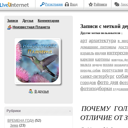
Регистрация
Вход
Рейтинги
Авос
Записи
Друзья
Комментарии
Записи с меткой де
Неизвестная Планета
Другие метки пользователя ↓
архитектура
арт
в ми
дост
домашние питомцы
интересн
индия
израиль
карелия
картины
конкурсы фо
мальта
москва
медведи
москвариу
п
португалия
породы собак
соба
санкт-петербург
фото дня
городов
фот
фотоподборки
художни
В друзья
ПОЧЕМУ ГОЛУ
Рубрики
-
ОТЛИЧИЕ ОТ 
ВРЕМЕНА ГОДА
(52)
Зима
(23)