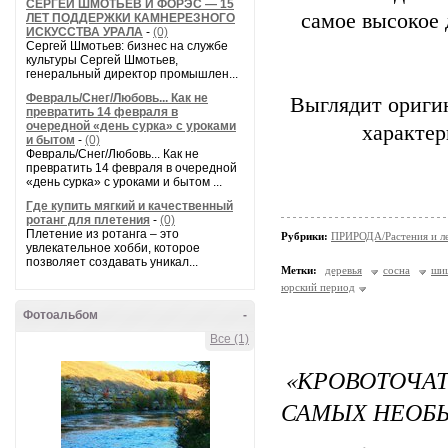
СЕРГЕЙ ШМОТЬЕВ И ФОРЭС — 15
самое высокое 
ЛЕТ ПОДДЕРЖКИ КАМНЕРЕЗНОГО
ИСКУССТВА УРАЛА
-
(0)
Сергей Шмотьев: бизнес на службе
культуры Сергей Шмотьев,
генеральный директор промышлен...
Февраль/Снег/Любовь... Как не
Выглядит оригин
превратить 14 февраля в
очередной «день сурка» с уроками
характер
и бытом
-
(0)
Февраль/Снег/Любовь... Как не
превратить 14 февраля в очередной
«день сурка» с уроками и бытом ...
Где купить мягкий и качественный
ротанг для плетения
-
(0)
Плетение из ротанга – это
Рубрики:
ПРИРОДА/Растения и л
увлекательное хобби, которое
позволяет создавать уникал...
Метки:
деревья
сосна
ши
юрский период
Фотоальбом
-
Все (1)
«КРОВОТОЧА
САМЫХ НЕОБ