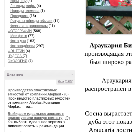
Игры,шоу
(3)
Легенды,мифы
(4)
Народы,племена
(1)
Праздники
(16)
Ритуалы,обряды,обычаи
(11)
Фестивали,карнавалы
(11)
ФОТОГРАФИИ
(568)
Мои фото
(77)
Фото дня
(183)
Араукария Б
Фотоподборки
(297)
ФЭНТЕЗИ
(4)
производящая эт
ЧУДЕСА
(7)
был широко рас
ЭКОЛОГИЯ
(7)
Цитатник
-
Араукария
Все (165)
распространен в
Производство пластиковых
емкостей от компании Aleplast
-
(0)
Производство пластиковых емкостей
от компании Aleplast Компания
Aleplast — од...
Сосна вырастает
Выбираем идеальное зеркало в
прихожую или ванную комнату
-
(0)
дуба этот пока
Как выбрать идеальное зеркало в
Липецке: советы и рекомендации ...
Araucaria дост