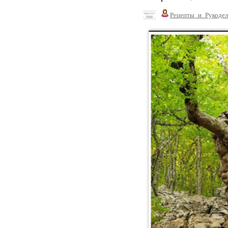
Рецепты_и_Рукодел