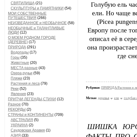
СВЯТИЛИЩА
(21)
Голубую ель ча
СКУЛЬПТУРЫ и ПАМЯТНИКИ
(54)
ели. Но чаще в
МОИ СОБСТВЕННЫЕ
ПУТЕШЕСТВИЯ
(266)
(Picea punge
НЕИЗВЕДАННОЕ и НЕОБЫЧНОЕ
(58)
НЕОБЫЧНЫЕ и ТАЛАНТЛИВЫЕ
Европу после то
ЛЮДИ
(12)
описал её в сер
О МОЕМ РОДНОМ ГОРОДЕ
(ДЕРЕВНЕ)
(17)
она произрастает
ПРИРОДА
(291)
Водопады
(17)
где сн
Горы
(35)
Животные
(20)
МЕСТА разные
(43)
Озера,ручьи
(59)
Пляжи
(23)
Растения и леса
(79)
Рубрики:
ПРИРОДА/Растения и л
Реки
(52)
Явления
(23)
Метки:
деревья
ели
голубая 
ПРИТЧИ,ЛЕГЕНДЫ,СТИХИ
(12)
Разное
(70)
РЕКОРДЫ
(2)
СТРАНЫ и КОНТИНЕНТЫ
(709)
АВСТРАЛИЯ
(5)
ШИШКА ЮРС
УКРАИНА
(2)
Саудовская Аравия
(1)
ФАКТЫ ПРО 
АЗИЯ
(33)