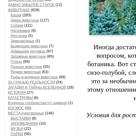
ДАВНО ЗАБЫТОЕ СТАРОЕ
(12)
ЖИВОТНЫЕ
(828)
Кошки
(283)
Дикие животные
(127)
Собаки
(111)
Насекомые
(9)
Рептилии
(5)
Земноводные
(1)
Иногда достат
Вымершие животные
(7)
Домашние питомцы
(97)
вопросом, ко
Забавные животные
(65)
Птицы
(69)
ботаника. Вот ст
Разные животные
(55)
сизо-голубой, с
Редкие животные
(63)
Рыбы и водяные животные
(69)
это за необычн
ЗА ГРАНЬЮ РЕАЛЬНОСТИ
(24)
ЗАГАДКИ И ТАЙНЫ ВСЕЛЕННОЙ
(29)
этому отношение
ИСТОРИЯ
(27)
КАТАСТРОФЫ
(6)
Конкурсы сообщества (от админа)
(1)
КОСМОС
(11)
МЕСТА рукотворные
(146)
Условия для рост
ВЫСТАВКИ
(6)
ЗАПОВЕДНИКИ
(10)
МУЗЕИ
(22)
ПАРКИ
(56)