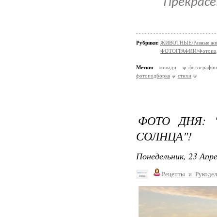
Прекрасе
Рубрики:
ЖИВОТНЫЕ/Разные жи
ФОТОГРАФИИ/Фотопо
Метки:
лошади
фотографии
фотоподборка
стихи
ФОТО ДНЯ: 
СОЛНЦА"!
Понедельник, 23 Апре
Рецепты_и_Рукодел