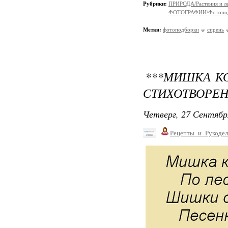
Рубрики:
ПРИРОДА/Растения и л
ФОТОГРАФИИ/Фотопо
Метки:
фотоподборки
сирень
***МИШКА КО
СТИХОТВОРЕН
Четверг, 27 Сентябр
Рецепты_и_Рукодел