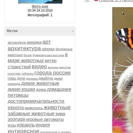
Фото дня
20:34 24.10.2016
Фотографий: 1
Метки
-
арт
америка
автомобили
архитектура
африка
бездомные
в
животные
белки
букмекерская контора
мире животных
ветер
видео
странствий
вороны
высотка
города россии
генетика
гибриды
горы
дели
джайпур
дикая
деревья
дикие животные
природа
домашние
дикие кошки
дома
питомцы
достопримечательности
животные
европа
живопись
забавные животные
зима
зоопарк
игровые автоматы
индия
израиль
игры
интересное
интересное о кошках