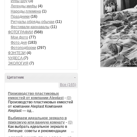
Игры,шоу
(3)
Легенды,мифы
(4)
Народы,племена
(1)
Праздники
(16)
Ритуалы,обряды,обычаи
(11)
Фестивали,карнавалы
(11)
ФОТОГРАФИИ
(568)
Мои фото
(77)
Фото дня
(183)
Фотоподборки
(297)
ФЭНТЕЗИ
(4)
ЧУДЕСА
(7)
ЭКОЛОГИЯ
(7)
Цитатник
-
Все (165)
Производство пластиковых
емкостей от компании Aleplast
-
(0)
Производство пластиковых емкостей
от компании Aleplast Компания
Aleplast — од...
Выбираем идеальное зеркало в
прихожую или ванную комнату
-
(0)
Как выбрать идеальное зеркало в
Липецке: советы и рекомендации ...