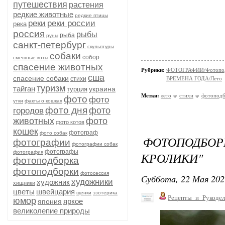
путешествия
растения
редкие животные
редкие птицы
реки
реки россии
река
россия
рыбы
рыба
руны
санкт-петербург
скульптуры
собаки
собор
смешные коты
спасение животных
Рубрики:
ФОТОГРАФИИ/Фотопо
сша
спасение собаки
стихи
ВРЕМЕНА ГОДА/Лето
туризм
тайган
украина
турция
Метки:
лето
стихи
фотопод
фото
фото
утки
факты о кошках
фото дня
фото
городов
животных
фото
фото котов
кошек
фотограф
фото собак
ФОТОПОДБ
фотографии
фотографии собак
фотографы
фотография
КРОЛИКИ"
фотоподборка
фотоподборки
фотосессия
Суббота, 22 Мая 202
художники
художник
хищники
цветы
швейцария
щенки
эзотерика
Рецепты_и_Рукодел
юмор
яркое
япония
великолепие природы