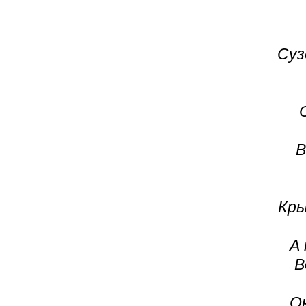
Суз
В
Кры
А
В
О