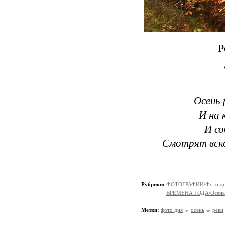
Р
Осень 
И на 
И со
Смотрят вск
Рубрики:
ФОТОГРАФИИ/Фото д
ВРЕМЕНА ГОДА/Осень
Метки:
фото дня
осень
реки