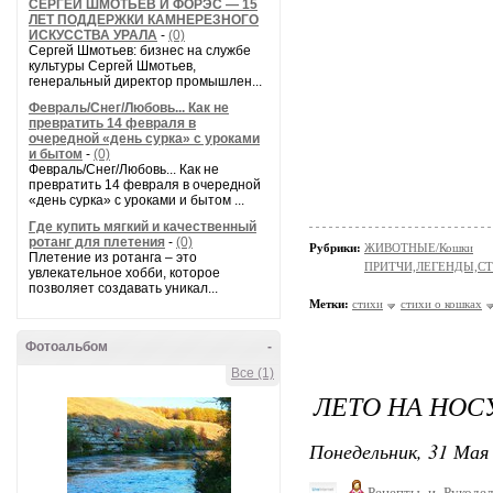
СЕРГЕЙ ШМОТЬЕВ И ФОРЭС — 15
ЛЕТ ПОДДЕРЖКИ КАМНЕРЕЗНОГО
ИСКУССТВА УРАЛА
-
(0)
Сергей Шмотьев: бизнес на службе
культуры Сергей Шмотьев,
генеральный директор промышлен...
Февраль/Снег/Любовь... Как не
превратить 14 февраля в
очередной «день сурка» с уроками
и бытом
-
(0)
Февраль/Снег/Любовь... Как не
превратить 14 февраля в очередной
«день сурка» с уроками и бытом ...
Где купить мягкий и качественный
ротанг для плетения
-
(0)
Рубрики:
ЖИВОТНЫЕ/Кошки
Плетение из ротанга – это
ПРИТЧИ,ЛЕГЕНДЫ,С
увлекательное хобби, которое
позволяет создавать уникал...
Метки:
стихи
стихи о кошках
Фотоальбом
-
Все (1)
ЛЕТО НА НОСУ
Понедельник, 31 Мая 
Рецепты_и_Рукодел