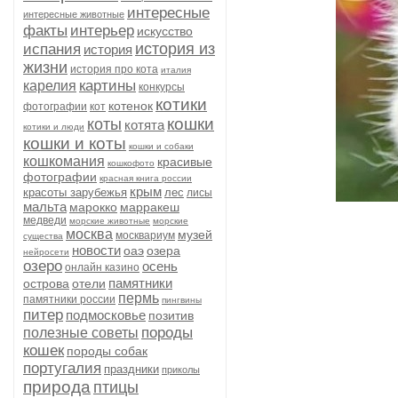
интересные
интересные животные
факты
интерьер
искусство
история из
испания
история
жизни
история про кота
италия
картины
карелия
конкурсы
котики
котенок
фотографии
кот
кошки
коты
котята
котики и люди
кошки и коты
кошки и собаки
кошкомания
красивые
кошкофото
фотографии
красная книга россии
крым
красоты зарубежья
лес
лисы
мальта
марокко
марракеш
медведи
морские животные
морские
москва
музей
москвариум
существа
новости
оаэ
озера
нейросети
озеро
осень
онлайн казино
памятники
острова
отели
пермь
памятники россии
пингвины
питер
подмосковье
позитив
породы
полезные советы
кошек
породы собак
португалия
праздники
приколы
природа
птицы