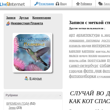
Регистрация
Вход
Рейтинги
Авос
Записи
Друзья
Комментарии
Записи с меткой с
Неизвестная Планета
Другие метки пользователя ↓
архитектура
арт
в ми
дост
домашние питомцы
интересн
индия
израиль
карелия
картины
конкурсы фо
мальта
москва
медведи
москвариу
п
португалия
породы собак
соба
санкт-петербург
фото дня
городов
фот
фотоподборки
художни
В друзья
СЛУЧАЙ ВО Д
Рубрики
-
КАК КОТ СПАС
ВРЕМЕНА ГОДА
(52)
Зима
(23)