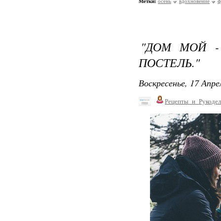
Метки:
осень
вдохновение
ф
"ДОМ МОЙ -
ПОСТЕЛЬ."
Воскресенье, 17 Апре
Рецепты_и_Рукодел