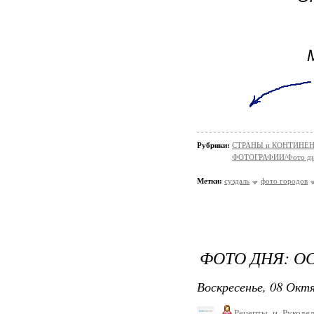
Рубрики:
СТРАНЫ и КОНТИНЕ
ФОТОГРАФИИ/Фото д
Метки:
суздаль
фото городов
ФОТО ДНЯ: О
Воскресенье, 08 Октя
Рецепты_и_Рукодел