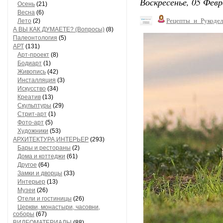
Воскресенье, 05 Февр
Осень
(21)
Весна
(6)
Рецепты_и_Рукодел
Лето
(2)
А ВЫ КАК ДУМАЕТЕ? (Вопросы)
(8)
Палеонтология
(5)
АРТ
(131)
Арт-проект
(8)
Бодиарт
(1)
Живопись
(42)
Инсталляция
(3)
Искусство
(34)
Креатив
(13)
Скульптуры
(29)
Стрит-арт
(1)
Фото-арт
(5)
Художники
(53)
АРХИТЕКТУРА,ИНТЕРЬЕР
(293)
Бары и рестораны
(2)
Дома и коттеджи
(61)
Другое
(64)
Замки и дворцы
(33)
Интерьер
(13)
Музеи
(26)
Отели и гостиницы
(26)
Церкви, монастыри, часовни,
соборы
(67)
ВИДЕОМАТЕРИАЛЫ
(88)