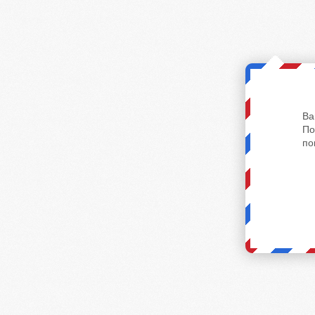
Ва
По
по