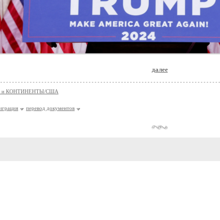
далее
 и КОНТИНЕНТЫ/США
играция
перевод документов