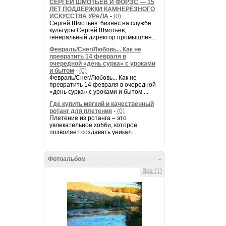
СЕРГЕЙ ШМОТЬЕВ И ФОРЭС — 15
ЛЕТ ПОДДЕРЖКИ КАМНЕРЕЗНОГО
ИСКУССТВА УРАЛА
-
(0)
Сергей Шмотьев: бизнес на службе
культуры Сергей Шмотьев,
генеральный директор промышлен...
Февраль/Снег/Любовь... Как не
превратить 14 февраля в
очередной «день сурка» с уроками
и бытом
-
(0)
Февраль/Снег/Любовь... Как не
превратить 14 февраля в очередной
«день сурка» с уроками и бытом ...
Где купить мягкий и качественный
ротанг для плетения
-
(0)
Плетение из ротанга – это
увлекательное хобби, которое
позволяет создавать уникал...
Фотоальбом
-
Все (1)