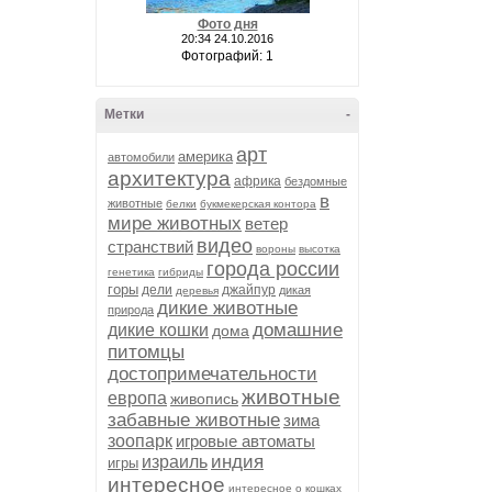
Фото дня
20:34 24.10.2016
Фотографий: 1
Метки
-
арт
америка
автомобили
архитектура
африка
бездомные
в
животные
белки
букмекерская контора
мире животных
ветер
видео
странствий
вороны
высотка
города россии
генетика
гибриды
горы
дели
джайпур
дикая
деревья
дикие животные
природа
домашние
дикие кошки
дома
питомцы
достопримечательности
животные
европа
живопись
забавные животные
зима
зоопарк
игровые автоматы
индия
израиль
игры
интересное
интересное о кошках