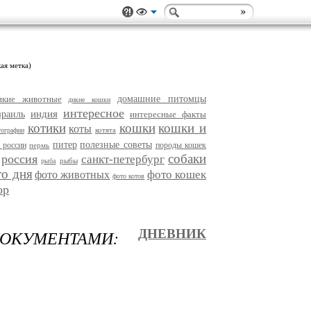
ая метка)
икие животные
домашние питомцы
дикие кошки
интересное
индия
зраиль
интересные факты
котики
кошки
кошки и
коты
котята
тографии
питер
полезные советы
 россии
породы кошек
пермь
собаки
россия
санкт-петербург
рыбы
рыба
то дня
фото кошек
фото животных
фото котов
ор
УМЕНТАМИ:
ДНЕВНИК