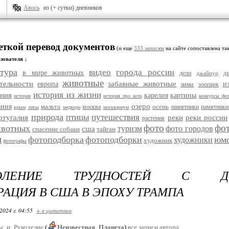
Авось
из (+ сутки) дневников
еткой перевод документов
(и еще
333 записям
на сайте сопоставлена так
зователя ↓
тура
видео
города россии
в мире животных
д
дели
джайпур
животные
тельности
забавные животные
европа
зима
и
зоопарк
история из жизни
ания
карелия
картины
история
история про кота
конкурсы фо
озеро
ания
мальта
осень
москва
памятники
памятники
крым
лисы
медведи
москвариум
природа
птицы
путешествия
ртугалия
реки
реки россии
растения
фото
фо
ивотных
туризм
фото городов
сша
спасение собаки
тайган
и
фотоподборка
фотоподборки
юм
художники
художник
фотографы
ДОЛЕНИЕ ТРУДНОСТЕЙ С ДОК
АЦИЯ В США В ЭПОХУ ТРАМПА
2024 г. 04:55
+ в цитатник
ы_и_Рукоделие
(
Неизвестная_Планета
)
все записи автора