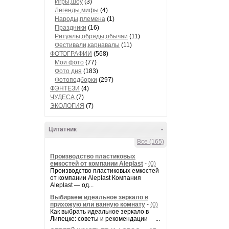
Игры,шоу
(3)
Легенды,мифы
(4)
Народы,племена
(1)
Праздники
(16)
Ритуалы,обряды,обычаи
(11)
Фестивали,карнавалы
(11)
ФОТОГРАФИИ
(568)
Мои фото
(77)
Фото дня
(183)
Фотоподборки
(297)
ФЭНТЕЗИ
(4)
ЧУДЕСА
(7)
ЭКОЛОГИЯ
(7)
Цитатник
-
Все (165)
Производство пластиковых
емкостей от компании Aleplast
-
(0)
Производство пластиковых емкостей
от компании Aleplast Компания
Aleplast — од...
Выбираем идеальное зеркало в
прихожую или ванную комнату
-
(0)
Как выбрать идеальное зеркало в
Липецке: советы и рекомендации ...