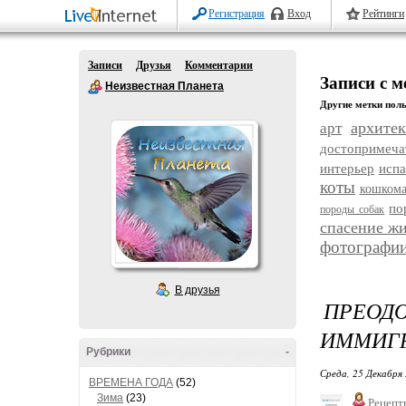
Регистрация
Вход
Рейтинги
Записи
Друзья
Комментарии
Записи с м
Неизвестная Планета
Другие метки поль
архитек
арт
достопримеча
интерьер
исп
коты
кошком
по
породы собак
спасение ж
фотографи
В друзья
ПРЕО
ИММИГР
Рубрики
-
Среда, 25 Декабря 
ВРЕМЕНА ГОДА
(52)
Зима
(23)
Рецепт