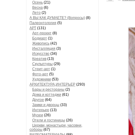
Осень
(21)
Весна
(6)
Лето
(2)
А ВЫ КАК ДУМАЕТЕ? (Вопросы)
(8)
Палеонтология
(5)
АРТ
(131)
Арт-проект
(8)
Бодиарт
(1)
Живопись
(42)
Инсталляция
(3)
Искусство
(34)
Креатив
(13)
Скульптуры
(29)
Стрит-арт
(1)
Фото-арт
(5)
Художники
(53)
АРХИТЕКТУРА,ИНТЕРЬЕР
(293)
Бары и рестораны
(2)
Дома и коттеджи
(61)
Другое
(64)
Замки и дворцы
(33)
Интерьер
(13)
Музеи
(26)
Отели и гостиницы
(26)
Церкви, монастыри, часовни,
соборы
(67)
ВИДЕОМАТЕРИАЛЫ
(88)