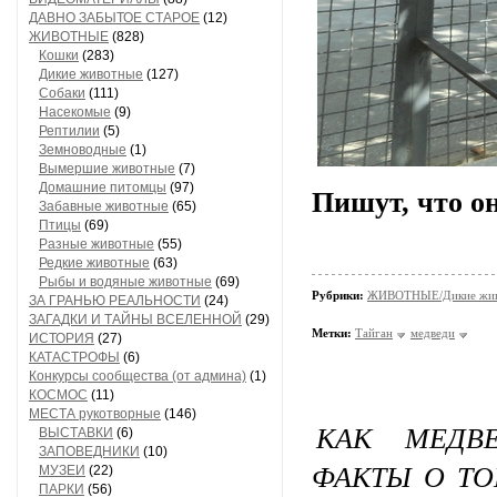
ДАВНО ЗАБЫТОЕ СТАРОЕ
(12)
ЖИВОТНЫЕ
(828)
Кошки
(283)
Дикие животные
(127)
Собаки
(111)
Насекомые
(9)
Рептилии
(5)
Земноводные
(1)
Вымершие животные
(7)
Домашние питомцы
(97)
Пишут, что о
Забавные животные
(65)
Птицы
(69)
Разные животные
(55)
Редкие животные
(63)
Рыбы и водяные животные
(69)
Рубрики:
ЖИВОТНЫЕ/Дикие жив
ЗА ГРАНЬЮ РЕАЛЬНОСТИ
(24)
ЗАГАДКИ И ТАЙНЫ ВСЕЛЕННОЙ
(29)
Метки:
Тайган
медведи
ИСТОРИЯ
(27)
КАТАСТРОФЫ
(6)
Конкурсы сообщества (от админа)
(1)
КОСМОС
(11)
МЕСТА рукотворные
(146)
КАК МЕДВ
ВЫСТАВКИ
(6)
ЗАПОВЕДНИКИ
(10)
ФАКТЫ О Т
МУЗЕИ
(22)
ПАРКИ
(56)