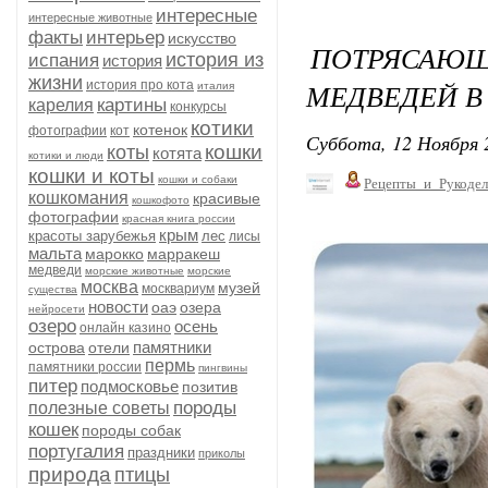
интересные
интересные животные
факты
интерьер
искусство
ПОТРЯСАЮ
история из
испания
история
жизни
МЕДВЕДЕЙ В
история про кота
италия
картины
карелия
конкурсы
котики
котенок
фотографии
кот
Суббота, 12 Ноября 
кошки
коты
котята
котики и люди
кошки и коты
кошки и собаки
Рецепты_и_Рукодел
кошкомания
красивые
кошкофото
фотографии
красная книга россии
крым
красоты зарубежья
лес
лисы
мальта
марокко
марракеш
медведи
морские животные
морские
москва
музей
москвариум
существа
новости
оаэ
озера
нейросети
озеро
осень
онлайн казино
памятники
острова
отели
пермь
памятники россии
пингвины
питер
подмосковье
позитив
породы
полезные советы
кошек
породы собак
португалия
праздники
приколы
природа
птицы