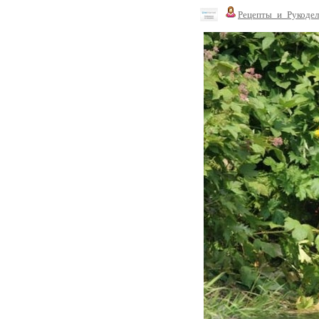
Рецепты_и_Рукодел