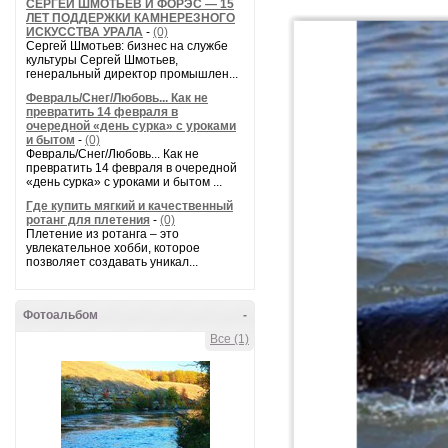
СЕРГЕЙ ШМОТЬЕВ И ФОРЭС — 15
ЛЕТ ПОДДЕРЖКИ КАМНЕРЕЗНОГО
ИСКУССТВА УРАЛА
-
(0)
Сергей Шмотьев: бизнес на службе
культуры Сергей Шмотьев,
генеральный директор промышлен...
Февраль/Снег/Любовь... Как не
превратить 14 февраля в
очередной «день сурка» с уроками
и бытом
-
(0)
Февраль/Снег/Любовь... Как не
превратить 14 февраля в очередной
«день сурка» с уроками и бытом ...
Где купить мягкий и качественный
ротанг для плетения
-
(0)
Плетение из ротанга – это
увлекательное хобби, которое
позволяет создавать уникал...
Фотоальбом
-
Все (1)