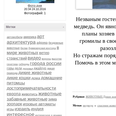
Фото дня
20:34 24.10.2016
Фотографий: 1
Незваным госте
медведь. Он явно
Метки
-
планы хозяев
арт
америка
автомобили
громилы в свое
архитектура
африка
бездомные
в
разоз
животные
белки
букмекерская контора
мире животных
ветер
Но стражам поряд
видео
странствий
вороны
высотка
Помочь в этом м
города россии
генетика
гибриды
горы
дели
джайпур
дикая
деревья
дикие животные
природа
домашние
дикие кошки
дома
питомцы
достопримечательности
животные
европа
живопись
Рубрики:
ЖИВОТНЫЕ/Дикие жив
забавные животные
зима
зоопарк
игровые автоматы
Метки:
медведи
спасение жив
индия
израиль
игры
интересное
интересное о кошках