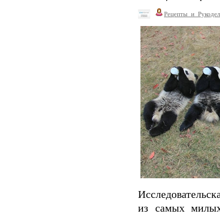
Рецепты_и_Рукодел
Исследовательск
из самых милых