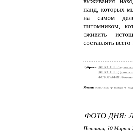
выживания нахо
панд, которых м
на самом деле
питомником, ко
оживить исто
составлять всего
Рубрики:
ЖИВОТНЫЕ/Редкие жи
ЖИВОТНЫЕ/Дикие жив
ФОТОГРАФИИ/Фотопо
Метки:
животные
панды
мед
ФОТО ДНЯ:
Пятница, 10 Марта 2