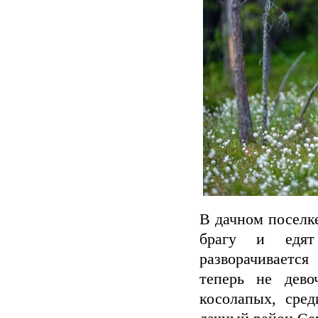
В дачном поселк
брагу и едят
разворачивается
теперь не дев
косолапых, сре