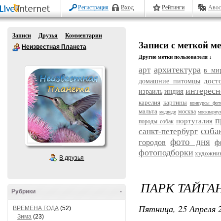
Регистрация
Вход
Рейтинги
Авос
Записи
Друзья
Комментарии
Записи с меткой м
Неизвестная Планета
Другие метки пользователя ↓
архитектура
арт
в ми
дост
домашние питомцы
интересн
индия
израиль
карелия
картины
конкурсы фот
мальта
москва
медведи
москвариу
п
португалия
породы собак
соба
санкт-петербург
фото дня
городов
ф
фотоподборки
художни
В друзья
ПАРК ТАЙГАН
Рубрики
-
Пятница, 25 Апреля 2
ВРЕМЕНА ГОДА
(52)
Зима
(23)