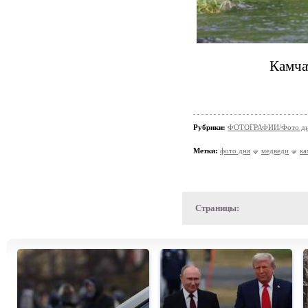
Камча
Рубрики:
ФОТОГРАФИИ/Фото д
Метки:
фото дня
медведи
ка
Страницы: