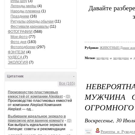
Игры,шоу
(3)
Легенды,мифы
(4)
Давайте разбере
Народы,племена
(1)
Праздники
(16)
Ритуалы,обряды,обычаи
(11)
Фестивали,карнавалы
(11)
ФОТОГРАФИИ
(568)
Мои фото
(77)
Фото дня
(183)
Фотоподборки
(297)
Рубрики:
ЖИВОТНЫЕ/Дикие жив
ФЭНТЕЗИ
(4)
ЧУДЕСА
(7)
Метки:
медведи
медведица
ЭКОЛОГИЯ
(7)
Цитатник
-
НЕВЕРОЯТ
Все (165)
Производство пластиковых
МУЖЧИНА С
емкостей от компании Aleplast
-
(0)
Производство пластиковых емкостей
ОГРОМНОГО 
от компании Aleplast Компания
Aleplast — од...
Выбираем идеальное зеркало в
Воскресенье, 30 Июля
прихожую или ванную комнату
-
(0)
Как выбрать идеальное зеркало в
Липецке: советы и рекомендации ...
Рецепты_и_Рукодел