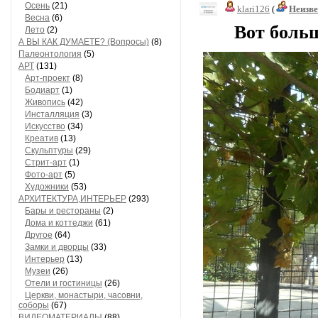
Осень
(21)
klari126
(
Неизв
Весна
(6)
Вот большой
Лето
(2)
А ВЫ КАК ДУМАЕТЕ? (Вопросы)
(8)
Палеонтология
(5)
АРТ
(131)
Арт-проект
(8)
Бодиарт
(1)
Живопись
(42)
Инсталляция
(3)
Искусство
(34)
Креатив
(13)
Скульптуры
(29)
Стрит-арт
(1)
Фото-арт
(5)
Художники
(53)
АРХИТЕКТУРА,ИНТЕРЬЕР
(293)
Бары и рестораны
(2)
Дома и коттеджи
(61)
Другое
(64)
Замки и дворцы
(33)
Интерьер
(13)
Музеи
(26)
Отели и гостиницы
(26)
Церкви, монастыри, часовни,
соборы
(67)
ВИДЕОМАТЕРИАЛЫ
(88)