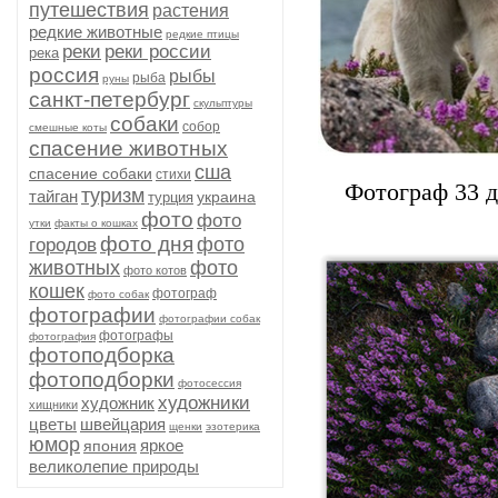
путешествия
растения
редкие животные
редкие птицы
реки
реки россии
река
россия
рыбы
рыба
руны
санкт-петербург
скульптуры
собаки
собор
смешные коты
спасение животных
сша
спасение собаки
стихи
Фотограф 33 д
туризм
тайган
украина
турция
фото
фото
утки
факты о кошках
фото дня
фото
городов
животных
фото
фото котов
кошек
фотограф
фото собак
фотографии
фотографии собак
фотографы
фотография
фотоподборка
фотоподборки
фотосессия
художники
художник
хищники
цветы
швейцария
щенки
эзотерика
юмор
яркое
япония
великолепие природы