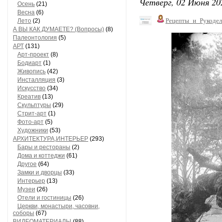
Четверг, 02 Июня 20
Осень
(21)
Весна
(6)
Рецепты_и_Рукодел
Лето
(2)
А ВЫ КАК ДУМАЕТЕ? (Вопросы)
(8)
Палеонтология
(5)
АРТ
(131)
Арт-проект
(8)
Бодиарт
(1)
Живопись
(42)
Инсталляция
(3)
Искусство
(34)
Креатив
(13)
Скульптуры
(29)
Стрит-арт
(1)
Фото-арт
(5)
Художники
(53)
АРХИТЕКТУРА,ИНТЕРЬЕР
(293)
Бары и рестораны
(2)
Дома и коттеджи
(61)
Другое
(64)
Замки и дворцы
(33)
Интерьер
(13)
Музеи
(26)
Отели и гостиницы
(26)
Церкви, монастыри, часовни,
соборы
(67)
ВИДЕОМАТЕРИАЛЫ
(88)