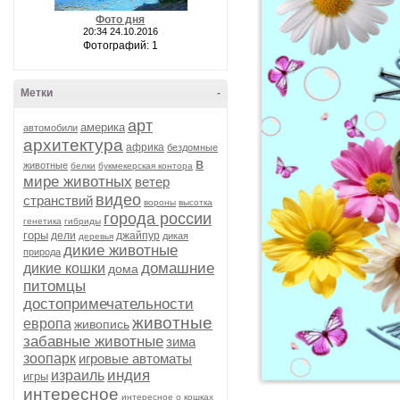
Фото дня
20:34 24.10.2016
Фотографий: 1
Метки
-
арт
америка
автомобили
архитектура
африка
бездомные
в
животные
белки
букмекерская контора
мире животных
ветер
видео
странствий
вороны
высотка
города россии
генетика
гибриды
горы
дели
джайпур
дикая
деревья
дикие животные
природа
домашние
дикие кошки
дома
питомцы
достопримечательности
животные
европа
живопись
забавные животные
зима
зоопарк
игровые автоматы
индия
израиль
игры
интересное
интересное о кошках