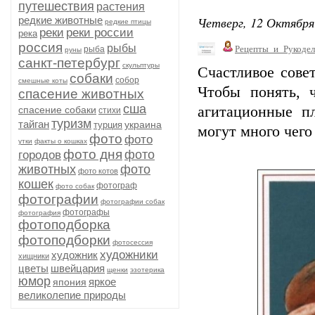
путешествия
растения
Четверг, 12 Октября
редкие животные
редкие птицы
реки
реки россии
река
россия
рыбы
Рецепты_и_Рукодел
рыба
руны
санкт-петербург
скульптуры
Счастливое совет
собаки
собор
смешные коты
Чтобы понять, 
спасение животных
сша
агитационные п
спасение собаки
стихи
туризм
тайган
украина
турция
могут много чего
фото
фото
утки
факты о кошках
фото дня
фото
городов
животных
фото
фото котов
кошек
фотограф
фото собак
фотографии
фотографии собак
фотографы
фотография
фотоподборка
фотоподборки
фотосессия
художники
художник
хищники
цветы
швейцария
щенки
эзотерика
юмор
яркое
япония
великолепие природы