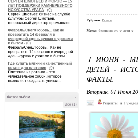
СЕРГЕЙ ШМОТЬЕВ И ФОРЭС — 15
ЛЕТ ПОДДЕРЖКИ КАМНЕРЕЗНОГО
ИСКУССТВА УРАЛА
-
(0)
Сергей Шмотьев: бизнес на службе
культуры Сергей Шмотьев,
Рубрики:
Разное
генеральный директор промышлен...
Февраль/Снег/Любовь... Как не
Метки:
безопасность
дети
превратить 14 февраля в
очередной «день сурка» с уроками
и бытом
-
(0)
Февраль/Снег/Любовь... Как не
превратить 14 февраля в очередной
«день сурка» с уроками и бытом ...
1 ИЮНЯ - М
Где купить мягкий и качественный
ДЕТЕЙ - ИСТ
ротанг для плетения
-
(0)
Плетение из ротанга – это
ФАКТЫ.
увлекательное хобби, которое
позволяет создавать уникал...
Вторник, 01 Июня 20
Фотоальбом
-
Рецепты_и_Рукодел
Все (1)