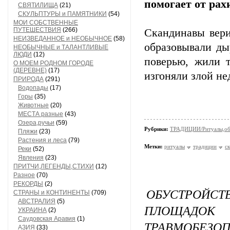
помогает от рах
СВЯТИЛИЩА
(21)
СКУЛЬПТУРЫ и ПАМЯТНИКИ
(54)
МОИ СОБСТВЕННЫЕ
ПУТЕШЕСТВИЯ
(266)
Скандинавы вери
НЕИЗВЕДАННОЕ и НЕОБЫЧНОЕ
(58)
образовывали ды
НЕОБЫЧНЫЕ и ТАЛАНТЛИВЫЕ
ЛЮДИ
(12)
поверью, жили 
О МОЕМ РОДНОМ ГОРОДЕ
(ДЕРЕВНЕ)
(17)
изгоняли злой не
ПРИРОДА
(291)
Водопады
(17)
Горы
(35)
Животные
(20)
МЕСТА разные
(43)
Озера,ручьи
(59)
Рубрики:
ТРАДИЦИИ/Ритуалы,об
Пляжи
(23)
Растения и леса
(79)
Метки:
ритуалы
традиции
с
Реки
(52)
Явления
(23)
ПРИТЧИ,ЛЕГЕНДЫ,СТИХИ
(12)
Разное
(70)
РЕКОРДЫ
(2)
ОБУСТРОЙ
СТРАНЫ и КОНТИНЕНТЫ
(709)
АВСТРАЛИЯ
(5)
ПЛОЩАДО
УКРАИНА
(2)
Саудовская Аравия
(1)
ТРАВМОБЕЗО
АЗИЯ
(33)