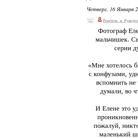
Четверг, 16 Января 2
Рецепты_и_Рукодел
Фотограф Ел
мальчишек. С
серии д
«Мне хотелось б
с конфузами, уд
вспомнить не 
думали, во ч
И Елене это у
проникновенн
пожалуй, никт
маленький ш