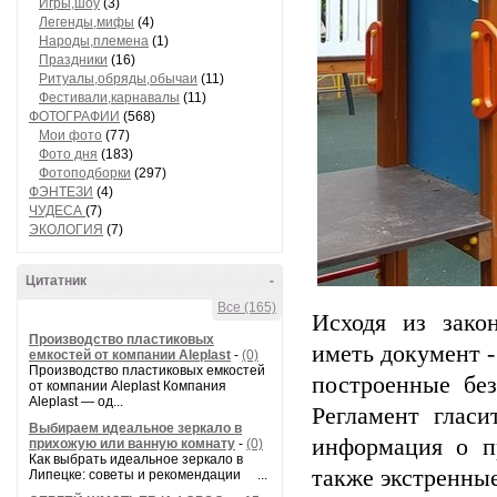
Игры,шоу
(3)
Легенды,мифы
(4)
Народы,племена
(1)
Праздники
(16)
Ритуалы,обряды,обычаи
(11)
Фестивали,карнавалы
(11)
ФОТОГРАФИИ
(568)
Мои фото
(77)
Фото дня
(183)
Фотоподборки
(297)
ФЭНТЕЗИ
(4)
ЧУДЕСА
(7)
ЭКОЛОГИЯ
(7)
Цитатник
-
Все (165)
Исходя из зако
Производство пластиковых
иметь документ -
емкостей от компании Aleplast
-
(0)
Производство пластиковых емкостей
построенные без
от компании Aleplast Компания
Aleplast — од...
Регламент гласи
Выбираем идеальное зеркало в
информация о п
прихожую или ванную комнату
-
(0)
Как выбрать идеальное зеркало в
также экстренны
Липецке: советы и рекомендации ...