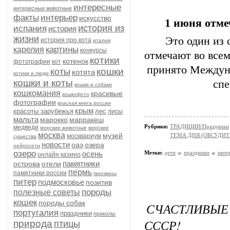
интересные
интересные животные
факты
интерьер
искусство
1 июня отме
история из
испания
история
жизни
Это один из
история про кота
италия
картины
карелия
конкурсы
отмечают во всем
котики
котенок
фотографии
кот
принято Междун
кошки
коты
котята
котики и люди
кошки и коты
спе
кошки и собаки
кошкомания
красивые
кошкофото
фотографии
красная книга россии
крым
красоты зарубежья
лес
лисы
мальта
марокко
марракеш
Рубрики:
ТРАДИЦИИ/Праздники
медведи
морские животные
морские
москва
музей
ТЕМА ДНЯ (ОБСУДИТ
москвариум
существа
новости
оаэ
озера
нейросети
озеро
осень
Метки:
дети
праздники
инте
онлайн казино
памятники
острова
отели
пермь
памятники россии
пингвины
питер
подмосковье
позитив
породы
полезные советы
кошек
породы собак
СЧАСТЛИВЫЕ 
португалия
праздники
приколы
СССР!
природа
птицы