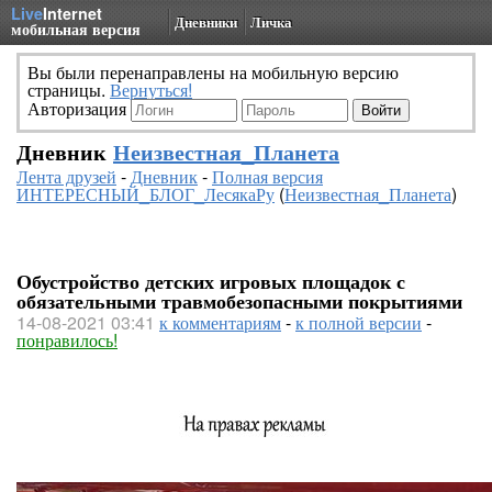
Live
Internet
Дневники
Личка
мобильная версия
Вы были перенаправлены на мобильную версию
страницы.
Вернуться!
Авторизация
Дневник
Неизвестная_Планета
Лента друзей
-
Дневник
-
Полная версия
ИНТЕРЕСНЫЙ_БЛОГ_ЛесякаРу
(
Неизвестная_Планета
)
Обустройство детских игровых площадок с
обязательными травмобезопасными покрытиями
14-08-2021 03:41
к комментариям
-
к полной версии
-
понравилось!