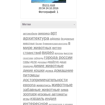
Фото дня
20:34 24.10.2016
Фотографий: 1
Метки
-
арт
америка
автомобили
архитектура
африка
бездомные
в
животные
белки
букмекерская контора
мире животных
ветер
видео
странствий
вороны
высотка
города россии
генетика
гибриды
горы
дели
джайпур
дикая
деревья
дикие животные
природа
домашние
дикие кошки
дома
питомцы
достопримечательности
животные
европа
живопись
забавные животные
зима
зоопарк
игровые автоматы
индия
израиль
игры
интересное
интересное о кошках