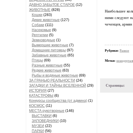
ДАВНО ЗАБЫТОЕ СТАРОЕ
(12)
ЖИВОТНЫЕ
(828)
Наибольшее коли
Кошки
(283)
ними следуют на
Дикие животные
(127)
чеченцев, армян 
Собаки
(111)
Насекомые
(9)
Рептилии
(5)
Земноводные
(1)
Вымершие животные
(7)
Домашние питомцы
(97)
Рубрики:
Разное
Забавные животные
(65)
Птицы
(69)
Метки:
неандертал
Разные животные
(55)
Редкие животные
(63)
Рыбы и водяные животные
(69)
ЗА ГРАНЬЮ РЕАЛЬНОСТИ
(24)
Страницы:
ЗАГАДКИ И ТАЙНЫ ВСЕЛЕННОЙ
(29)
ИСТОРИЯ
(27)
КАТАСТРОФЫ
(6)
Конкурсы сообщества (от админа)
(1)
КОСМОС
(11)
МЕСТА рукотворные
(146)
ВЫСТАВКИ
(6)
ЗАПОВЕДНИКИ
(10)
МУЗЕИ
(22)
ПАРКИ
(56)