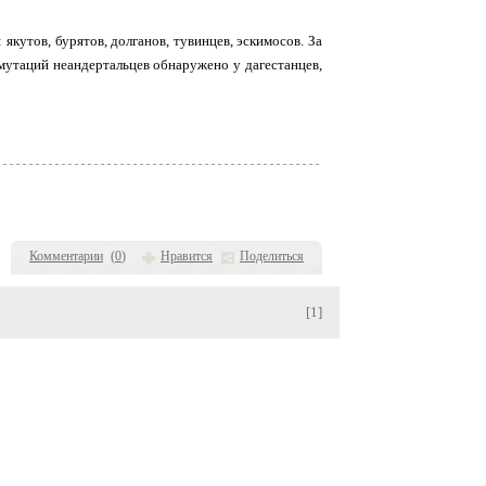
кутов, бурятов, долганов, тувинцев, эскимосов. За
мутаций неандертальцев обнаружено у дагестанцев,
Комментарии
(
0
)
Нравится
Поделиться
[1]