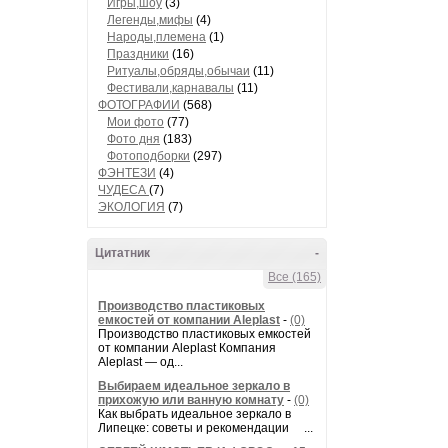
Игры,шоу
(3)
Легенды,мифы
(4)
Народы,племена
(1)
Праздники
(16)
Ритуалы,обряды,обычаи
(11)
Фестивали,карнавалы
(11)
ФОТОГРАФИИ
(568)
Мои фото
(77)
Фото дня
(183)
Фотоподборки
(297)
ФЭНТЕЗИ
(4)
ЧУДЕСА
(7)
ЭКОЛОГИЯ
(7)
Цитатник
-
Все (165)
Производство пластиковых
емкостей от компании Aleplast
-
(0)
Производство пластиковых емкостей
от компании Aleplast Компания
Aleplast — од...
Выбираем идеальное зеркало в
прихожую или ванную комнату
-
(0)
Как выбрать идеальное зеркало в
Липецке: советы и рекомендации ...