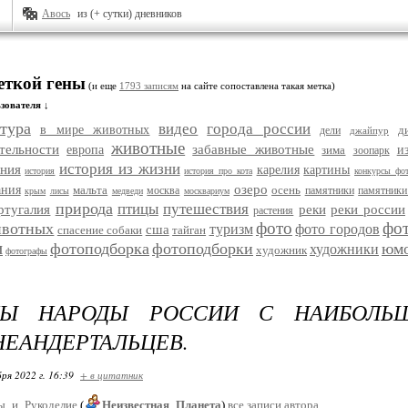
Авось
из (+ сутки) дневников
еткой гены
(и еще
1793 записям
на сайте сопоставлена такая метка)
зователя ↓
тура
видео
города россии
в мире животных
д
дели
джайпур
животные
тельности
забавные животные
европа
зима
и
зоопарк
история из жизни
ания
карелия
картины
история
история про кота
конкурсы фо
озеро
ания
мальта
осень
москва
памятники
памятники
крым
лисы
медведи
москвариум
природа
птицы
путешествия
ртугалия
реки
реки россии
растения
фото
фо
ивотных
туризм
фото городов
сша
спасение собаки
тайган
и
фотоподборка
фотоподборки
юм
художники
художник
фотографы
НЫ НАРОДЫ РОССИИ С НАИБОЛЬ
НЕАНДЕРТАЛЬЦЕВ.
ря 2022 г. 16:39
+ в цитатник
ы_и_Рукоделие
(
Неизвестная_Планета
)
все записи автора