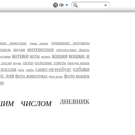
икие животные
домашние питомцы
дикие кошки
интересное
индия
зраиль
интересные факты
котики
кошки
кошки и
коты
котята
тографии
питер
полезные советы
 россии
породы кошек
пермь
собаки
россия
санкт-петербург
рыбы
рыба
то дня
фото кошек
фото животных
фото котов
ор
ШИМ ЧИСЛОМ
ДНЕВНИК