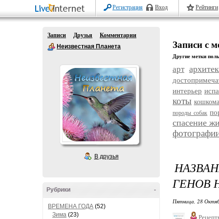
Регистрация
Вход
Рейтинги
Записи
Друзья
Комментарии
Записи с м
Неизвестная Планета
Другие метки поль
архитек
арт
достопримеча
интерьер
исп
коты
кошком
по
породы собак
спасение ж
фотографи
В друзья
НАЗВА
ГЕНОВ 
Рубрики
-
Пятница, 28 Октяб
ВРЕМЕНА ГОДА
(52)
Зима
(23)
Рецепт