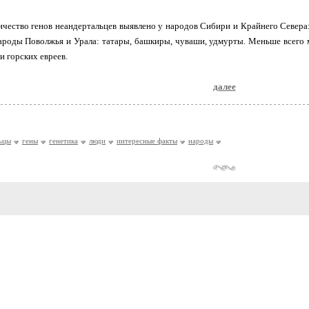
чество генов неандертальцев выявлено у народов Сибири и Крайнего Севера: я
роды Поволжья и Урала: татары, башкиры, чуваши, удмурты. Меньше всего 
и горских евреев.
далее
ьцы
гены
генетика
люди
интересные факты
народы