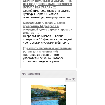
СЕРГЕЙ ШМОТЬЕВ И ФОРЭС — 15
ЛЕТ ПОДДЕРЖКИ КАМНЕРЕЗНОГО
ИСКУССТВА УРАЛА
-
(0)
Сергей Шмотьев: бизнес на службе
культуры Сергей Шмотьев,
генеральный директор промышлен...
Февраль/Снег/Любовь... Как не
превратить 14 февраля в
очередной «день сурка» с уроками
и бытом
-
(0)
Февраль/Снег/Любовь... Как не
превратить 14 февраля в очередной
«день сурка» с уроками и бытом ...
Где купить мягкий и качественный
ротанг для плетения
-
(0)
Плетение из ротанга – это
увлекательное хобби, которое
позволяет создавать уникал...
Фотоальбом
-
Все (1)