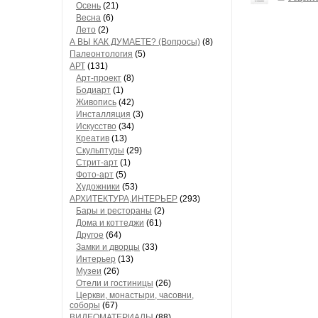
Осень
(21)
Весна
(6)
Лето
(2)
А ВЫ КАК ДУМАЕТЕ? (Вопросы)
(8)
Палеонтология
(5)
АРТ
(131)
Арт-проект
(8)
Бодиарт
(1)
Живопись
(42)
Инсталляция
(3)
Искусство
(34)
Креатив
(13)
Скульптуры
(29)
Стрит-арт
(1)
Фото-арт
(5)
Художники
(53)
АРХИТЕКТУРА,ИНТЕРЬЕР
(293)
Бары и рестораны
(2)
Дома и коттеджи
(61)
Другое
(64)
Замки и дворцы
(33)
Интерьер
(13)
Музеи
(26)
Отели и гостиницы
(26)
Церкви, монастыри, часовни,
соборы
(67)
ВИДЕОМАТЕРИАЛЫ
(88)