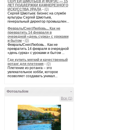
СЕРГЕЙ ШМОТЬЕВ И ФОРЭС — 15
ЛЕТ ПОДДЕРЖКИ КАМНЕРЕЗНОГО
ИСКУССТВА УРАЛА
-
(0)
Сергей Шмотьев: бизнес на службе
культуры Сергей Шмотьев,
генеральный директор промышлен...
Февраль/Снег/Любовь... Как не
превратить 14 февраля в
очередной «день сурка» с уроками
и бытом
-
(0)
Февраль/Снег/Любовь... Как не
превратить 14 февраля в очередной
«день сурка» с уроками и бытом ...
Где купить мягкий и качественный
ротанг для плетения
-
(0)
Плетение из ротанга – это
увлекательное хобби, которое
позволяет создавать уникал...
Фотоальбом
-
Все (1)