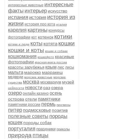
интересные
интересные животные
факты
интерьер
искусство
история из
испания
история
жизни
история про кота
италия
картины
карелия
конкурсы
котики
котенок
фотографии
кот
кошки
коты
котята
котики и люди
кошки и коты
кошки и собаки
кошкомания
красивые
кошкофото
фотографии
красная книга россии
крым
красоты зарубежья
лес
лисы
мальта
марокко
марракеш
медведи
морские животные
морские
москва
музей
москвариум
существа
новости
оаэ
озера
нейросети
озеро
осень
онлайн казино
памятники
острова
отели
пермь
памятники россии
пингвины
питер
подмосковье
позитив
породы
полезные советы
кошек
породы собак
португалия
праздники
приколы
природа
птицы