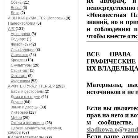
их
авторам,
и
Осень
(21)
непосредственно 
Весна
(6)
Лето
(2)
«Неизвестная Пл
А ВЫ КАК ДУМАЕТЕ? (Вопросы)
(8)
знаний,
но
и
при
Палеонтология
(5)
и
соблюдению
п
АРТ
(131)
Арт-проект
(8)
чтобы
вместе
отк
Бодиарт
(1)
Живопись
(42)
Инсталляция
(3)
ВСЕ
ПРАВА
Искусство
(34)
ГРАФИЧЕСКИЕ
Креатив
(13)
Скульптуры
(29)
ИХ
ВЛАДЕЛЬЦА
Стрит-арт
(1)
Фото-арт
(5)
Художники
(53)
Материалы,
выс
АРХИТЕКТУРА,ИНТЕРЬЕР
(293)
источников
и
не
и
Бары и рестораны
(2)
Дома и коттеджи
(61)
Другое
(64)
Если
вы
являете
Замки и дворцы
(33)
Интерьер
(13)
прав
на
него
и
во
Музеи
(26)
м
сообществе,
п
Отели и гостиницы
(26)
sladkowa.o@yand
Церкви, монастыри, часовни,
соборы
(67)
Если
ваше
автор
ВИДЕОМАТЕРИАЛЫ
(88)