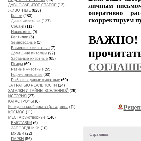
личным
письмо
ДАВНО ЗАБЫТОЕ СТАРОЕ
(12)
ЖИВОТНЫЕ
(828)
оперативно
расс
Кошки
(283)
скорректируем
п
Дикие животные
(127)
Собаки
(111)
Насекомые
(9)
ВАЖНО! 
Рептилии
(5)
Земноводные
(1)
Вымершие животные
(7)
прочи
Домашние питомцы
(97)
Забавные животные
(65)
СОГЛАШ
Птицы
(69)
Разные животные
(55)
Редкие животные
(63)
Рыбы и водяные животные
(69)
ЗА ГРАНЬЮ РЕАЛЬНОСТИ
(24)
ЗАГАДКИ И ТАЙНЫ ВСЕЛЕННОЙ
(29)
ИСТОРИЯ
(27)
КАТАСТРОФЫ
(6)
Рецеп
Конкурсы сообщества (от админа)
(1)
КОСМОС
(11)
МЕСТА рукотворные
(146)
ВЫСТАВКИ
(6)
ЗАПОВЕДНИКИ
(10)
МУЗЕИ
(22)
Страницы:
ПАРКИ
(56)