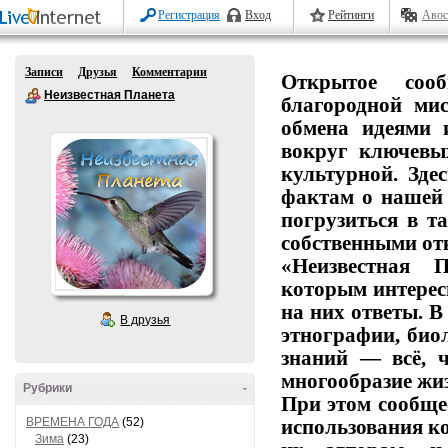
Регистрация
Вход
Рейтинги
Авос
Записи
Друзья
Комментарии
Открытое
сообщ
Неизвестная Планета
благородной
мис
обмена
идеями
вокруг
ключевы
культурной.
Здес
фактам
о
нашей
погрузиться
в
та
собственными от
«Неизвестная П
которым
интерес
на
них
ответы.
В
В друзья
этнографии,
биол
знаний
— всё,
ч
многообразие
жиз
Рубрики
-
При этом сообще
ВРЕМЕНА ГОДА
(52)
использования
ко
Зима
(23)