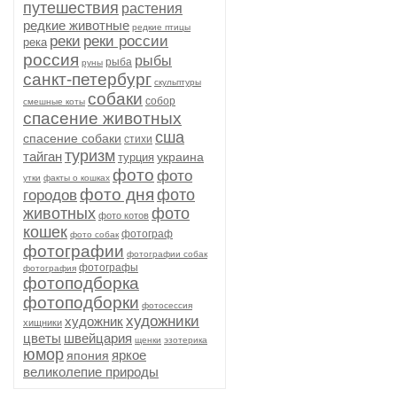
путешествия
растения
редкие животные
редкие птицы
реки
реки россии
река
россия
рыбы
рыба
руны
санкт-петербург
скульптуры
собаки
собор
смешные коты
спасение животных
сша
спасение собаки
стихи
туризм
тайган
украина
турция
фото
фото
утки
факты о кошках
фото дня
фото
городов
животных
фото
фото котов
кошек
фотограф
фото собак
фотографии
фотографии собак
фотографы
фотография
фотоподборка
фотоподборки
фотосессия
художники
художник
хищники
цветы
швейцария
щенки
эзотерика
юмор
яркое
япония
великолепие природы