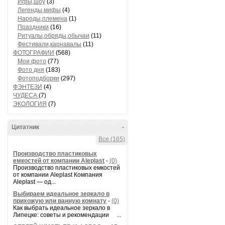
Игры,шоу
(3)
Легенды,мифы
(4)
Народы,племена
(1)
Праздники
(16)
Ритуалы,обряды,обычаи
(11)
Фестивали,карнавалы
(11)
ФОТОГРАФИИ
(568)
Мои фото
(77)
Фото дня
(183)
Фотоподборки
(297)
ФЭНТЕЗИ
(4)
ЧУДЕСА
(7)
ЭКОЛОГИЯ
(7)
Цитатник
-
Все (165)
Производство пластиковых
емкостей от компании Aleplast
-
(0)
Производство пластиковых емкостей
от компании Aleplast Компания
Aleplast — од...
Выбираем идеальное зеркало в
прихожую или ванную комнату
-
(0)
Как выбрать идеальное зеркало в
Липецке: советы и рекомендации ...