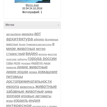
Фото дня
20:34 24.10.2016
Фотографий: 1
Метки
-
арт
америка
автомобили
архитектура
африка
бездомные
в
животные
белки
букмекерская контора
мире животных
ветер
видео
странствий
вороны
высотка
города россии
генетика
гибриды
горы
дели
джайпур
дикая
деревья
дикие животные
природа
домашние
дикие кошки
дома
питомцы
достопримечательности
животные
европа
живопись
забавные животные
зима
зоопарк
игровые автоматы
индия
израиль
игры
интересное
интересное о кошках