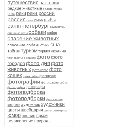
путешествия
растения
редкие животные
редкие птицы
реки
реки россии
река
россия
рыбы
рыба
руны
санкт-петербург
скульптуры
собаки
собор
смешные коты
спасение животных
сша
спасение собаки
стихи
туризм
тайган
украина
турция
фото
фото
утки
факты о кошках
фото дня
фото
городов
животных
фото
фото котов
кошек
фотограф
фото собак
фотографии
фотографии собак
фотографы
фотография
фотоподборка
фотоподборки
фотосессия
художники
художник
хищники
цветы
швейцария
щенки
эзотерика
юмор
яркое
япония
великолепие природы