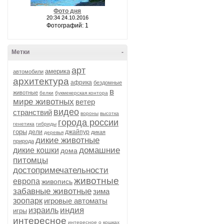
Фото дня
20:34 24.10.2016
Фотографий: 1
Метки
-
арт
америка
автомобили
архитектура
африка
бездомные
в
животные
белки
букмекерская контора
мире животных
ветер
видео
странствий
вороны
высотка
города россии
генетика
гибриды
горы
дели
джайпур
дикая
деревья
дикие животные
природа
домашние
дикие кошки
дома
питомцы
достопримечательности
животные
европа
живопись
забавные животные
зима
зоопарк
игровые автоматы
индия
израиль
игры
интересное
интересное о кошках