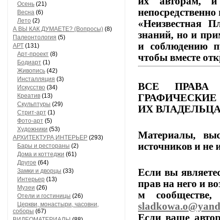
их
авторам,
и
Осень
(21)
непосредственно 
Весна
(6)
Лето
(2)
«Неизвестная Пл
А ВЫ КАК ДУМАЕТЕ? (Вопросы)
(8)
знаний,
но
и
при
Палеонтология
(5)
и
соблюдению
п
АРТ
(131)
Арт-проект
(8)
чтобы
вместе
отк
Бодиарт
(1)
Живопись
(42)
Инсталляция
(3)
ВСЕ
ПРАВА
Искусство
(34)
ГРАФИЧЕСКИЕ
Креатив
(13)
Скульптуры
(29)
ИХ
ВЛАДЕЛЬЦА
Стрит-арт
(1)
Фото-арт
(5)
Художники
(53)
Материалы,
выс
АРХИТЕКТУРА,ИНТЕРЬЕР
(293)
источников
и
не
и
Бары и рестораны
(2)
Дома и коттеджи
(61)
Другое
(64)
Если
вы
являете
Замки и дворцы
(33)
Интерьер
(13)
прав
на
него
и
во
Музеи
(26)
м
сообществе,
п
Отели и гостиницы
(26)
sladkowa.o@yand
Церкви, монастыри, часовни,
соборы
(67)
Если
ваше
автор
ВИДЕОМАТЕРИАЛЫ
(88)