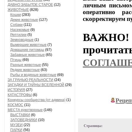
личным
письмо
ДАВНО ЗАБЫТОЕ СТАРОЕ
(12)
ЖИВОТНЫЕ
(828)
оперативно
расс
Кошки
(283)
скорректируем
п
Дикие животные
(127)
Собаки
(111)
Насекомые
(9)
ВАЖНО! 
Рептилии
(5)
Земноводные
(1)
Вымершие животные
(7)
прочи
Домашние питомцы
(97)
Забавные животные
(65)
СОГЛАШ
Птицы
(69)
Разные животные
(55)
Редкие животные
(63)
Рыбы и водяные животные
(69)
ЗА ГРАНЬЮ РЕАЛЬНОСТИ
(24)
ЗАГАДКИ И ТАЙНЫ ВСЕЛЕННОЙ
(29)
ИСТОРИЯ
(27)
КАТАСТРОФЫ
(6)
Рецеп
Конкурсы сообщества (от админа)
(1)
КОСМОС
(11)
МЕСТА рукотворные
(146)
ВЫСТАВКИ
(6)
ЗАПОВЕДНИКИ
(10)
МУЗЕИ
(22)
Страницы:
ПАРКИ
(56)