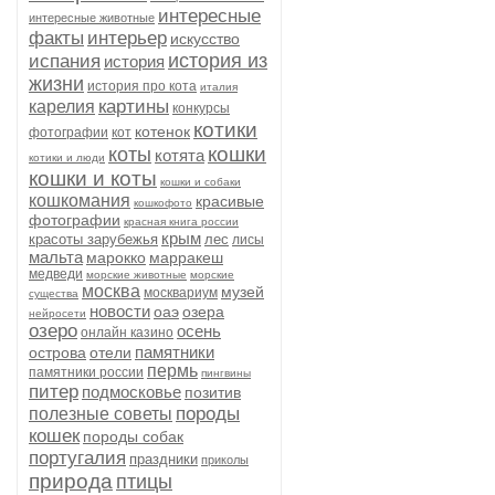
интересные
интересные животные
факты
интерьер
искусство
история из
испания
история
жизни
история про кота
италия
картины
карелия
конкурсы
котики
котенок
фотографии
кот
кошки
коты
котята
котики и люди
кошки и коты
кошки и собаки
кошкомания
красивые
кошкофото
фотографии
красная книга россии
крым
красоты зарубежья
лес
лисы
мальта
марокко
марракеш
медведи
морские животные
морские
москва
музей
москвариум
существа
новости
оаэ
озера
нейросети
озеро
осень
онлайн казино
памятники
острова
отели
пермь
памятники россии
пингвины
питер
подмосковье
позитив
породы
полезные советы
кошек
породы собак
португалия
праздники
приколы
природа
птицы