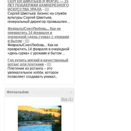
СЕРГЕЙ ШМОТЬЕВ И ФОРЭС — 15
ЛЕТ ПОДДЕРЖКИ КАМНЕРЕЗНОГО
ИСКУССТВА УРАЛА
-
(0)
Сергей Шмотьев: бизнес на службе
культуры Сергей Шмотьев,
генеральный директор промышлен...
Февраль/Снег/Любовь... Как не
превратить 14 февраля в
очередной «день сурка» с уроками
и бытом
-
(0)
Февраль/Снег/Любовь... Как не
превратить 14 февраля в очередной
«день сурка» с уроками и бытом ...
Где купить мягкий и качественный
ротанг для плетения
-
(0)
Плетение из ротанга – это
увлекательное хобби, которое
позволяет создавать уникал...
Фотоальбом
-
Все (1)