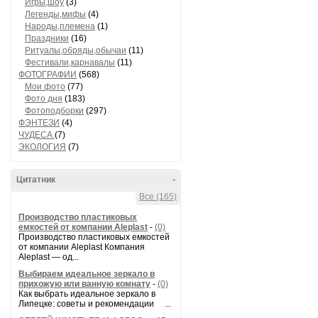
Игры,шоу
(3)
Легенды,мифы
(4)
Народы,племена
(1)
Праздники
(16)
Ритуалы,обряды,обычаи
(11)
Фестивали,карнавалы
(11)
ФОТОГРАФИИ
(568)
Мои фото
(77)
Фото дня
(183)
Фотоподборки
(297)
ФЭНТЕЗИ
(4)
ЧУДЕСА
(7)
ЭКОЛОГИЯ
(7)
Цитатник
-
Все (165)
Производство пластиковых
емкостей от компании Aleplast
-
(0)
Производство пластиковых емкостей
от компании Aleplast Компания
Aleplast — од...
Выбираем идеальное зеркало в
прихожую или ванную комнату
-
(0)
Как выбрать идеальное зеркало в
Липецке: советы и рекомендации ...