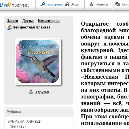
Регистрация
Вход
Рейтинги
Авос
Записи
Друзья
Комментарии
Открытое
сообщ
Неизвестная Планета
благородной
мис
обмена
идеями
вокруг
ключевы
культурной.
Здес
фактам
о
нашей
погрузиться
в
та
собственными от
«Неизвестная П
которым
интерес
на
них
ответы.
В
В друзья
этнографии,
биол
знаний
— всё,
ч
многообразие
жиз
Рубрики
-
При этом сообще
ВРЕМЕНА ГОДА
(52)
использования
ко
Зима
(23)