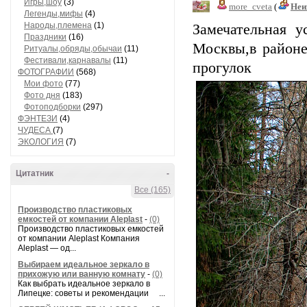
Игры,шоу
(3)
more_cveta
(
Неи
Легенды,мифы
(4)
Народы,племена
(1)
Замечательная у
Праздники
(16)
Москвы,в районе
Ритуалы,обряды,обычаи
(11)
Фестивали,карнавалы
(11)
прогулок
ФОТОГРАФИИ
(568)
Мои фото
(77)
Фото дня
(183)
Фотоподборки
(297)
ФЭНТЕЗИ
(4)
ЧУДЕСА
(7)
ЭКОЛОГИЯ
(7)
Цитатник
-
Все (165)
Производство пластиковых
емкостей от компании Aleplast
-
(0)
Производство пластиковых емкостей
от компании Aleplast Компания
Aleplast — од...
Выбираем идеальное зеркало в
прихожую или ванную комнату
-
(0)
Как выбрать идеальное зеркало в
Липецке: советы и рекомендации ...