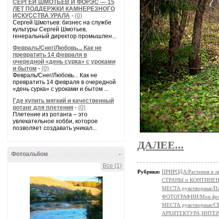
СЕРГЕЙ ШМОТЬЕВ И ФОРЭС — 15
ЛЕТ ПОДДЕРЖКИ КАМНЕРЕЗНОГО
ИСКУССТВА УРАЛА
-
(0)
Сергей Шмотьев: бизнес на службе
культуры Сергей Шмотьев,
генеральный директор промышлен...
Февраль/Снег/Любовь... Как не
превратить 14 февраля в
очередной «день сурка» с уроками
и бытом
-
(0)
Февраль/Снег/Любовь... Как не
превратить 14 февраля в очередной
«день сурка» с уроками и бытом ...
Где купить мягкий и качественный
ротанг для плетения
-
(0)
Плетение из ротанга – это
увлекательное хобби, которое
позволяет создавать уникал...
ДАЛЕЕ...
Фотоальбом
-
Все (1)
Рубрики:
ПРИРОДА/Растения и л
СТРАНЫ и КОНТИНЕ
МЕСТА рукотворные/
ФОТОГРАФИИ/Мои фо
МЕСТА рукотворные
АРХИТЕКТУРА,ИНТЕР