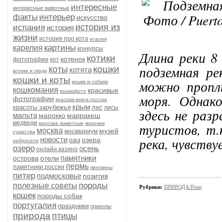
интересные
интересные животные
факты
интерьер
искусство
история из
испания
история
жизни
история про кота
италия
картины
карелия
конкурсы
Длина реки 8
котики
котенок
фотографии
кот
подземная ре
кошки
коты
котята
котики и люди
кошки и коты
можно пропл
кошки и собаки
кошкомания
красивые
кошкофото
моря. Однак
фотографии
красная книга россии
крым
красоты зарубежья
лес
лисы
здесь не раз
мальта
марокко
марракеш
медведи
морские животные
морские
туристов, т.
москва
музей
москвариум
существа
река, чувств
новости
оаэ
озера
нейросети
озеро
осень
онлайн казино
памятники
острова
отели
пермь
памятники россии
пингвины
питер
подмосковье
позитив
породы
полезные советы
Рубрики:
ПРИРОДА/Реки
кошек
породы собак
португалия
праздники
приколы
природа
птицы