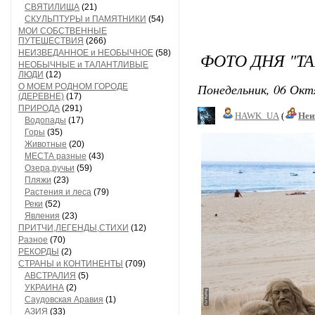
СВЯТИЛИЩА
(21)
СКУЛЬПТУРЫ и ПАМЯТНИКИ
(54)
МОИ СОБСТВЕННЫЕ
ПУТЕШЕСТВИЯ
(266)
НЕИЗВЕДАННОЕ и НЕОБЫЧНОЕ
(58)
ФОТО ДНЯ "Т
НЕОБЫЧНЫЕ и ТАЛАНТЛИВЫЕ
ЛЮДИ
(12)
Понедельник, 06 Окт
О МОЕМ РОДНОМ ГОРОДЕ
(ДЕРЕВНЕ)
(17)
ПРИРОДА
(291)
HAWK_UA
(
Неи
Водопады
(17)
Горы
(35)
Животные
(20)
МЕСТА разные
(43)
Озера,ручьи
(59)
Пляжи
(23)
Растения и леса
(79)
Реки
(52)
Явления
(23)
ПРИТЧИ,ЛЕГЕНДЫ,СТИХИ
(12)
Разное
(70)
РЕКОРДЫ
(2)
СТРАНЫ и КОНТИНЕНТЫ
(709)
АВСТРАЛИЯ
(5)
УКРАИНА
(2)
Саудовская Аравия
(1)
АЗИЯ
(33)