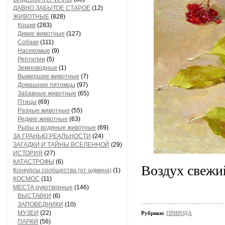
ДАВНО ЗАБЫТОЕ СТАРОЕ
(12)
ЖИВОТНЫЕ
(828)
Кошки
(283)
Дикие животные
(127)
Собаки
(111)
Насекомые
(9)
Рептилии
(5)
Земноводные
(1)
Вымершие животные
(7)
Домашние питомцы
(97)
Забавные животные
(65)
Птицы
(69)
Разные животные
(55)
Редкие животные
(63)
Рыбы и водяные животные
(69)
ЗА ГРАНЬЮ РЕАЛЬНОСТИ
(24)
ЗАГАДКИ И ТАЙНЫ ВСЕЛЕННОЙ
(29)
ИСТОРИЯ
(27)
КАТАСТРОФЫ
(6)
Воздух свежи
Конкурсы сообщества (от админа)
(1)
КОСМОС
(11)
МЕСТА рукотворные
(146)
ВЫСТАВКИ
(6)
ЗАПОВЕДНИКИ
(10)
МУЗЕИ
(22)
Рубрики:
ПРИРОДА
ПАРКИ
(56)