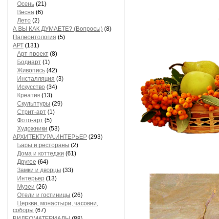
Осень
(21)
Весна
(6)
Лето
(2)
А ВЫ КАК ДУМАЕТЕ? (Вопросы)
(8)
Палеонтология
(5)
АРТ
(131)
Арт-проект
(8)
Бодиарт
(1)
Живопись
(42)
Инсталляция
(3)
Искусство
(34)
Креатив
(13)
Скульптуры
(29)
Стрит-арт
(1)
Фото-арт
(5)
Художники
(53)
АРХИТЕКТУРА,ИНТЕРЬЕР
(293)
Бары и рестораны
(2)
Дома и коттеджи
(61)
Другое
(64)
Замки и дворцы
(33)
Интерьер
(13)
Музеи
(26)
Отели и гостиницы
(26)
Церкви, монастыри, часовни,
соборы
(67)
ВИДЕОМАТЕРИАЛЫ
(88)