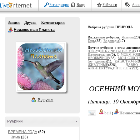
Регистрация
Вход
Рейтинги
Авос
Записи
Друзья
Комментарии
Выбрана рубрика
ПРИРОДА
.
Неизвестная Планета
Вложенные рубрики:
Явления
(23
Горы
(35),
Водопады
(17)
Другие рубрики в этом дневник
(ОБСУДИТЬ с ЧИТАТЕЛЯМИ)
(1
Палеонтология
(5),
О МОЕМ РОД
НЕОБЫЧНОЕ
(58),
МОИ СОБСТ
(от админа)
(1),
КАТАСТРОФЫ
(
ЖИВОТНЫЕ
(828),
ДАВН
АРХИТЕКТУРА,ИНТЕРЬЕР
(293)
ОСЕННИЙ МО
Пятница, 10 Октября
В друзья
beil
(
Неизвестн
Рубрики
-
ВРЕМЕНА ГОДА
(52)
Зима
(23)