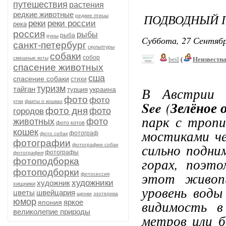
путешествия
растения
редкие животные
ПОДВОДНЫЙ П
редкие птицы
реки
реки россии
река
россия
рыбы
рыба
руны
Суббота, 27 Сентябр
санкт-петербург
скульптуры
собаки
собор
смешные коты
beil
(
Неизвестн
спасение животных
сша
спасение собаки
стихи
туризм
В Австрии 
тайган
украина
турция
фото
фото
утки
факты о кошках
See
(
Зелёное 
фото дня
фото
городов
парк с тропи
животных
фото
фото котов
мостиками че
кошек
фотограф
фото собак
фотографии
сильно подни
фотографии собак
фотографы
фотография
горах, поэт
фотоподборка
фотоподборки
этот живопи
фотосессия
художники
художник
хищники
уровень воды
цветы
швейцария
щенки
эзотерика
юмор
видимость в
яркое
япония
великолепие природы
метров или б