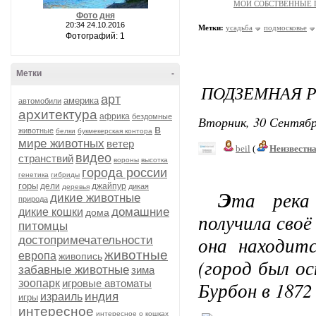
МОИ СОБСТВЕННЫЕ
Фото дня
20:34 24.10.2016
Метки:
усадьба
подмосковье
Фотографий: 1
Метки
-
ПОДЗЕМНАЯ Р
арт
америка
автомобили
архитектура
африка
бездомные
Вторник, 30 Сентябр
в
животные
белки
букмекерская контора
мире животных
ветер
beil
(
Неизвестн
видео
странствий
вороны
высотка
города россии
генетика
гибриды
горы
дели
джайпур
дикая
деревья
Э
та река
дикие животные
природа
домашние
дикие кошки
дома
получила своё
питомцы
она находитс
достопримечательности
животные
европа
живопись
(город был ос
забавные животные
зима
зоопарк
игровые автоматы
Бурбон в 1872 
индия
израиль
игры
интересное
интересное о кошках